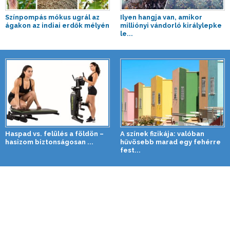
Színpompás mókus ugrál az
Ilyen hangja van, amikor
ágakon az indiai erdők mélyén
milliónyi vándorló királylepke
le...
Haspad vs. felülés a földön –
A színek fizikája: valóban
hasizom biztonságosan ...
hűvösebb marad egy fehérre
fest...