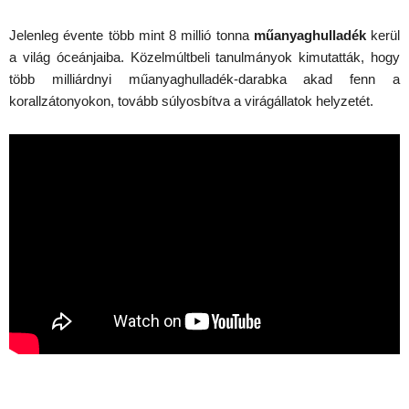
Jelenleg évente több mint 8 millió tonna
műanyaghulladék
kerül
a világ óceánjaiba. Közelmúltbeli tanulmányok kimutatták, hogy
több milliárdnyi műanyaghulladék-darabka akad fenn a
korallzátonyokon, tovább súlyosbítva a virágállatok helyzetét.