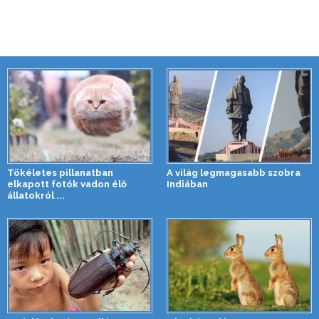
Tökéletes pillanatban
A világ legmagasabb szobra
elkapott fotók vadon élő
Indiában
állatokról ...