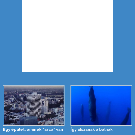
Egy épület, aminek “arca” van
Így alszanak a bálnák