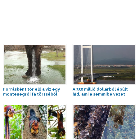
Forrásként tör elő a víz egy
A 350 millió dollárból épült
montenegrói fa törzséből
híd, ami a semmibe vezet