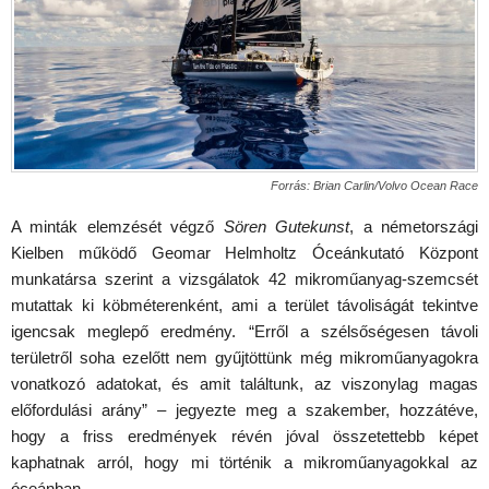
Forrás: Brian Carlin/Volvo Ocean Race
A minták elemzését végző
Sören Gutekunst
, a németországi
Kielben működő Geomar Helmholtz Óceánkutató Központ
munkatársa szerint a vizsgálatok 42 mikroműanyag-szemcsét
mutattak ki köbméterenként, ami a terület távoliságát tekintve
igencsak meglepő eredmény. “Erről a szélsőségesen távoli
területről soha ezelőtt nem gyűjtöttünk még mikroműanyagokra
vonatkozó adatokat, és amit találtunk, az viszonylag magas
előfordulási arány” – jegyezte meg a szakember, hozzátéve,
hogy a friss eredmények révén jóval összetettebb képet
kaphatnak arról, hogy mi történik a mikroműanyagokkal az
óceánban.