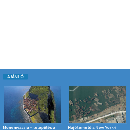
AJÁNLÓ
Monemvaszia – település a
Hajótemető a New York-i