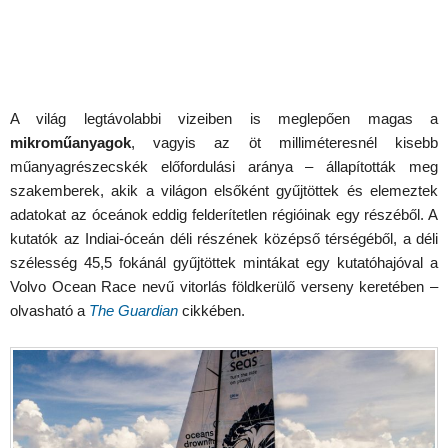
A világ legtávolabbi vizeiben is meglepően magas a
mikroműanyagok
, vagyis az öt milliméteresnél kisebb
műanyagrészecskék előfordulási aránya – állapították meg
szakemberek, akik a világon elsőként gyűjtöttek és elemeztek
adatokat az óceánok eddig felderítetlen régióinak egy részéből. A
kutatók az Indiai-óceán déli részének középső térségéből, a déli
szélesség 45,5 fokánál gyűjtöttek mintákat egy kutatóhajóval a
Volvo Ocean Race nevű vitorlás földkerülő verseny keretében –
olvasható a
The Guardian
cikkében.