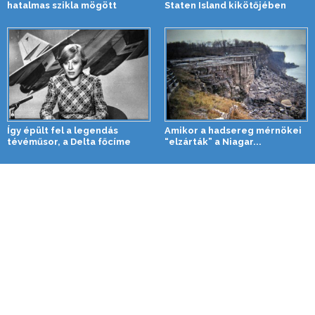
hatalmas szikla mögött
Staten Island kikötőjében
Így épült fel a legendás
Amikor a hadsereg mérnökei
tévéműsor, a Delta főcíme
“elzárták” a Niagar...