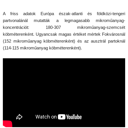
A friss adatok Európa észak-atlanti és földközi-tengeri
partvonalánál mutatták a legmagasabb mikroműanyag-
koncentrációt: 180-307 mikroműanyag-szemcsét
köbméterenként. Ugyancsak magas értéket mértek Fokvárosnál
(152 mikroműanyag köbméterenként) és az ausztrál partoknál
(114-115 mikroműanyag köbméterenként).