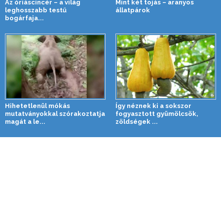
Az óriáscincér – a világ
Mint két tojás – aranyos
leghosszabb testű
állatpárok
bogárfaja...
Hihetetlenül mókás
Így néznek ki a sokszor
mutatványokkal szórakoztatja
fogyasztott gyümölcsök,
magát a le...
zöldségek ...