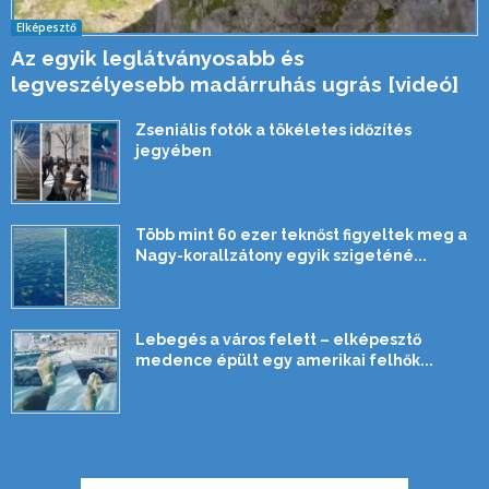
Elképesztő
Az egyik leglátványosabb és
legveszélyesebb madárruhás ugrás [videó]
Zseniális fotók a tökéletes időzítés
jegyében
Több mint 60 ezer teknőst figyeltek meg a
Nagy-korallzátony egyik szigeténé...
Lebegés a város felett – elképesztő
medence épült egy amerikai felhők...