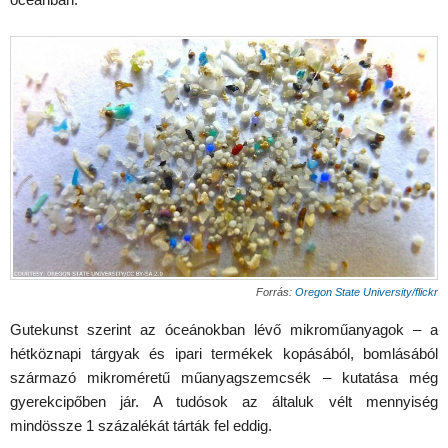
Forrás:
Oregon State University/flickr
Gutekunst szerint az óceánokban lévő mikroműanyagok – a
hétköznapi tárgyak és ipari termékek kopásából, bomlásából
származó mikroméretű műanyagszemcsék – kutatása még
gyerekcipőben jár. A tudósok az általuk vélt mennyiség
mindössze 1 százalékát tárták fel eddig.