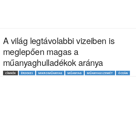
A világ legtávolabbi vizeiben is
meglepően magas a
műanyaghulladékok aránya
CÍMKÉK
ÉRDEKES
MIKROMŰANYAG
MŰANYAG
MŰANYAGSZEMÉT
ÓCEÁN