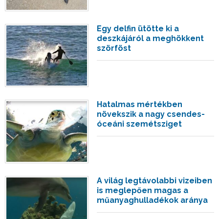
Egy delfin ütötte ki a
deszkájáról a meghökkent
szörföst
Hatalmas mértékben
növekszik a nagy csendes-
óceáni szemétsziget
A világ legtávolabbi vizeiben
is meglepően magas a
műanyaghulladékok aránya