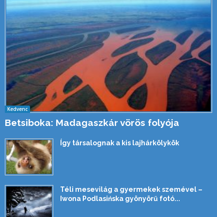
Kedvenc
Betsiboka: Madagaszkár vörös folyója
Így társalognak a kis lajhárkölykök
Téli mesevilág a gyermekek szemével –
Iwona Podlasińska gyönyörű fotó...