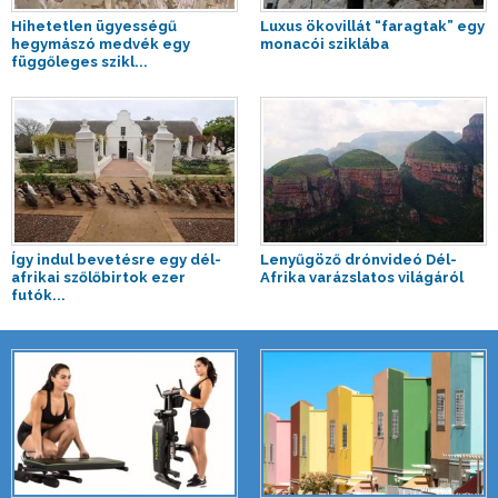
Hihetetlen ügyességű
Luxus ökovillát “faragtak” egy
hegymászó medvék egy
monacói sziklába
függőleges szikl...
Így indul bevetésre egy dél-
Lenyűgöző drónvideó Dél-
afrikai szőlőbirtok ezer
Afrika varázslatos világáról
futók...