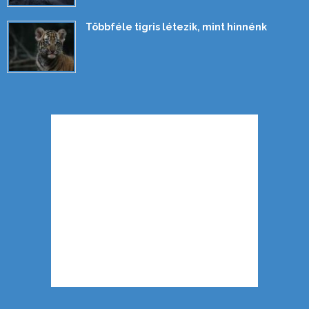
Többféle tigris létezik, mint hinnénk