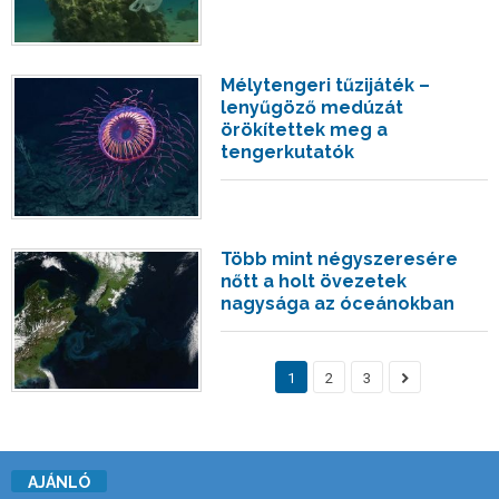
Mélytengeri tűzijáték –
lenyűgöző medúzát
örökítettek meg a
tengerkutatók
Több mint négyszeresére
nőtt a holt övezetek
nagysága az óceánokban
1
2
3
AJÁNLÓ