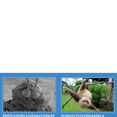
Elektronmikroszkópos képek
Aranyos fotóválogatás a