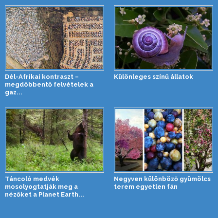
Dél-Afrikai kontraszt –
Különleges színű állatok
megdöbbentő felvételek a
gaz...
Táncoló medvék
Negyven különböző gyümölcs
mosolyogtatják meg a
terem egyetlen fán
nézőket a Planet Earth...