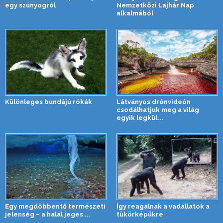
egy szúnyogról
Nemzetközi Lajhár Nap
alkalmából
Különleges bundájú rókák
Látványos drónvideón
csodálhatjuk meg a világ
egyik legkül...
Egy megdöbbentő természeti
Így reagálnak a vadállatok a
jelenség – a halál jeges ...
tükörképükre