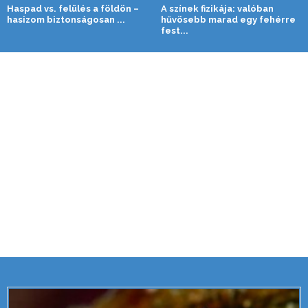
Haspad vs. felülés a földön –
A színek fizikája: valóban
hasizom biztonságosan ...
hűvösebb marad egy fehérre
fest...