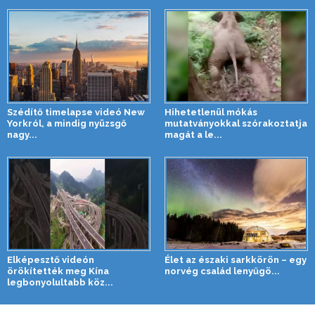
Szédítő timelapse videó New
Hihetetlenül mókás
Yorkról, a mindig nyüzsgő
mutatványokkal szórakoztatja
nagy...
magát a le...
Elképesztő videón
Élet az északi sarkkörön – egy
örökítették meg Kína
norvég család lenyűgö...
legbonyolultabb köz...