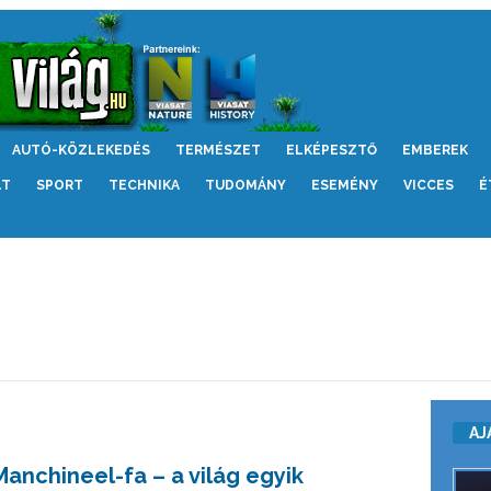
AUTÓ-KÖZLEKEDÉS
TERMÉSZET
ELKÉPESZTŐ
EMBEREK
LT
SPORT
TECHNIKA
TUDOMÁNY
ESEMÉNY
VICCES
É
AJ
Manchineel-fa – a világ egyik