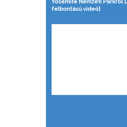
Yosemite Nemzeti Parkról [
felbontású videó]