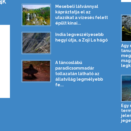
4K
Mesebeli látvánnyal
kápráztatja el az
utazókat a vízesés felett
épült kínai...
India legveszélyesebb
hegyi útja, a Zoji La hágó
Agy 
tanu
megg
magá
A táncoslábú
legk.
paradicsommadár
tollazatán látható az
állatvilág legmélyebb
fe...
Egy
term
jele
jeges