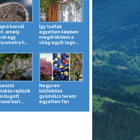
apró horvát
Így tudták
et, amely
egyetlen képben
lről egy
megörökíteni a
nyomatra h...
világ egyik legn...
pesztő
Negyven
lakás rejtőzik
különböző
eldugott
gyümölcs terem
sasi barl...
egyetlen fán