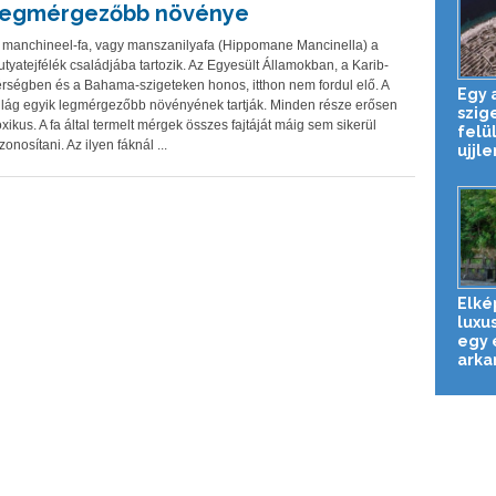
legmérgezőbb növénye
 manchineel-fa, vagy manszanilyafa (Hippomane Mancinella) a
utyatejfélék családjába tartozik. Az Egyesült Államokban, a Karib-
érségben és a Bahama-szigeteken honos, itthon nem fordul elő. A
Egy 
ilág egyik legmérgezőbb növényének tartják. Minden része erősen
szig
oxikus. A fa által termelt mérgek összes fajtáját máig sem sikerül
felü
zonosítani. Az ilyen fáknál ...
ujjle
Elké
luxus
egy 
arkan