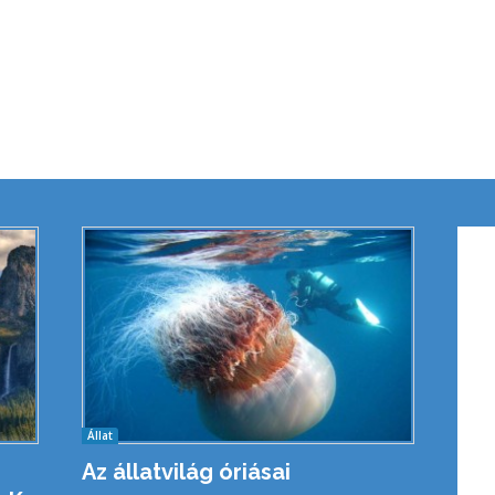
Állat
Az állatvilág óriásai