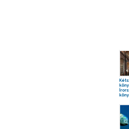
Kéts
köny
Íror
köny