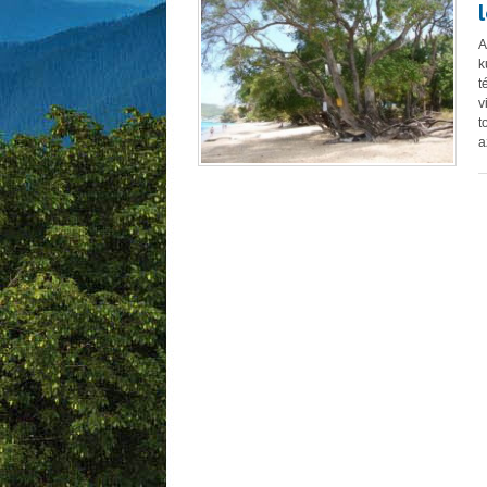
A
k
t
v
t
a