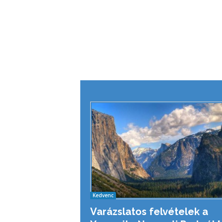
Kedvenc
Varázslatos felvételek a