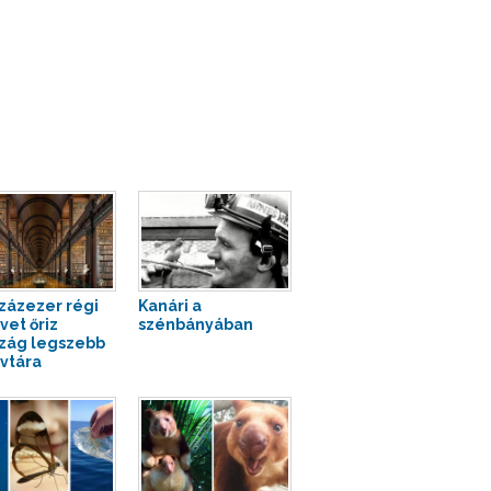
zázezer régi
Kanári a
vet őriz
szénbányában
szág legszebb
vtára