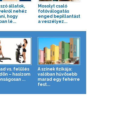
szó állatok,
Mosolyt csaló
ekről nehéz
fotóválogatás
nni, hogy
enged bepillantást
an lé...
a veszélyez...
ad vs. felülés
A színek fizikája:
ldön – hasizom
valóban hűvösebb
nságosan ...
marad egy fehérre
fest...