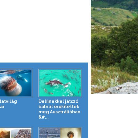
latvilág
Delfinekkel játszó
ai
bálnát örökítettek
meg Ausztráliában
&#...