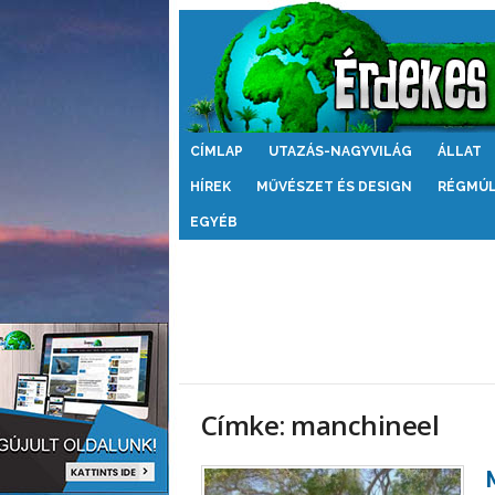
Érdekes
CÍMLAP
UTAZÁS-NAGYVILÁG
ÁLLAT
Világ
HÍREK
MŰVÉSZET ÉS DESIGN
RÉGMÚ
EGYÉB
Címke: manchineel