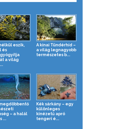
nélkül eszik,
A kínai Tündérhíd –
l és
a világ legnagyobb
yógyítja
természetes b...
t a világ
..
 megdöbbentő
Kék sárkány – egy
észeti
különleges
nség – a halál
kinézetű apró
 ...
tengeri é...