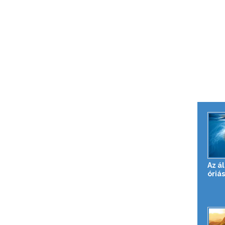
Az ál
óriás