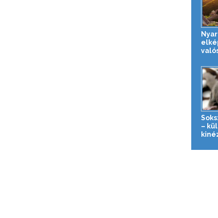
Nyar
elké
való
Soks
– kü
kiné