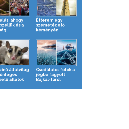
alás, ahogy
Étterem egy
pzeljük és a
szemétégető
ság
kéményén
zínű állatvilág
Csodálatos fotók a
lönleges
jégbe fagyott
zetű állatok
Bajkál-tóról