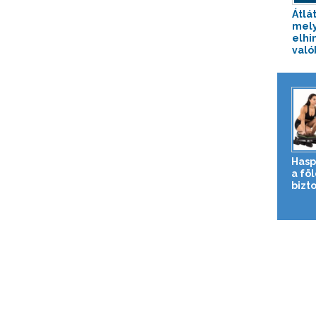
Átlát
mely
elhi
valób
Hasp
a fö
bizto