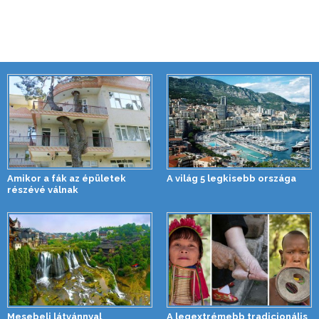
Amikor a fák az épületek
A világ 5 legkisebb országa
részévé válnak
Mesebeli látvánnyal
A legextrémebb tradicionális