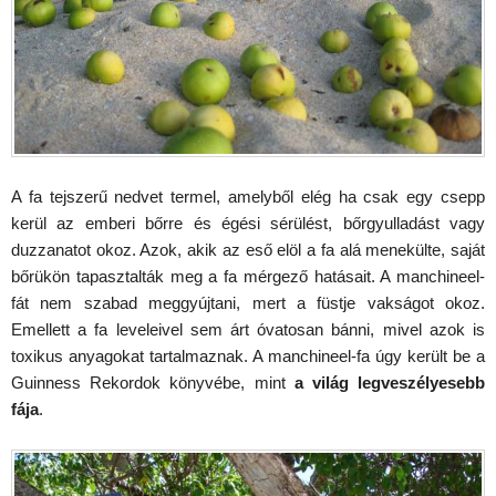
A fa tejszerű nedvet termel, amelyből elég ha csak egy csepp
kerül az emberi bőrre és égési sérülést, bőrgyulladást vagy
duzzanatot okoz. Azok, akik az eső elöl a fa alá menekülte, saját
bőrükön tapasztalták meg a fa mérgező hatásait. A manchineel-
fát nem szabad meggyújtani, mert a füstje vakságot okoz.
Emellett a fa leveleivel sem árt óvatosan bánni, mivel azok is
toxikus anyagokat tartalmaznak. A manchineel-fa úgy került be a
Guinness Rekordok könyvébe, mint
a világ legveszélyesebb
fája
.