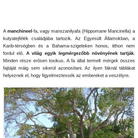
A
manchineel
-fa, vagy manszanilyafa (Hippomane Mancinella) a
kutyatejfélék családjába tartozik. Az Egyesült Államokban, a
Karib-térségben és a Bahama-szigeteken honos, itthon nem
fordul elő.
A világ egyik legmérgezőbb növényének tartják
.
Minden része erősen toxikus. A fa által termelt mérgek összes
fajtáját máig sem sikerül azonosítani. Az ilyen fáknál táblákat
helyeznek el, hogy figyelmeztessék az embereket a veszélyre.