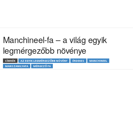
Manchineel-fa – a világ egyik
legmérgezőbb növénye
CÍMKÉK
AZ EGYIK LEGMÉRGEZŐBB NÖVÉNY
ÉRDEKES
MANCHINEEL
MANSZANILYAFA
MÉRGEZŐ FA