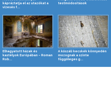
kápráztatja el az utazókat a
testmódosítások
vízesés f...
Elhagyatott házak és
A kőszáli kecskék könnyedén
kastélyok Európában – Roman
mozognak a szinte
Rob...
függőleges g...