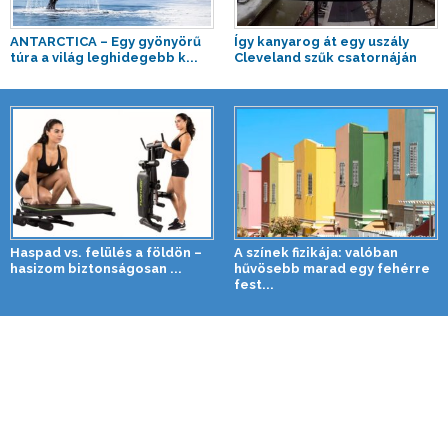
ANTARCTICA – Egy gyönyörű
Így kanyarog át egy uszály
túra a világ leghidegebb k...
Cleveland szűk csatornáján
Haspad vs. felülés a földön –
A színek fizikája: valóban
hasizom biztonságosan ...
hűvösebb marad egy fehérre
fest...