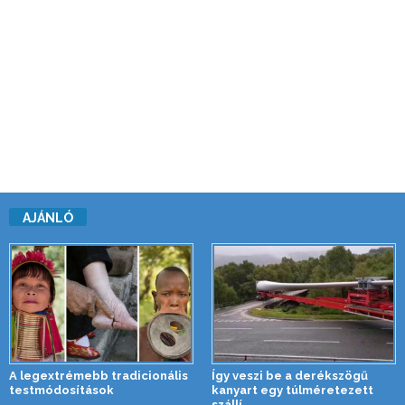
AJÁNLÓ
A legextrémebb tradicionális
Így veszi be a derékszögű
testmódosítások
kanyart egy túlméretezett
szállí...