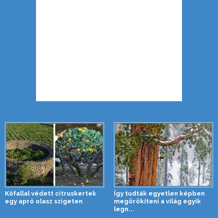
Kőfallal védett citruskertek
Így tudták egyetlen képben
egy apró olasz szigeten
megörökíteni a világ egyik
legn...