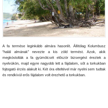
A fa termése leginkább almára hasonlít. Állítólag Kolumbusz
“halál almának” nevezte a kis zöld termést. Azok, akik
megkóstolták a fa gyümölcsét először bizsergést éreztek a
nyelvükön, majd egyre nagyobb lett a fájdalom, sőt a torkukban
fojtogató érzés alakult ki. Két óra elteltével már nyelni sem tudtak
és rendkívül erős fájdalom volt érezhető a torkukban.