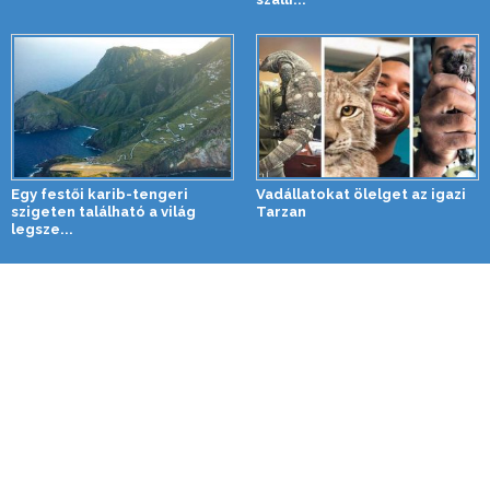
Egy festői karib-tengeri
Vadállatokat ölelget az igazi
szigeten található a világ
Tarzan
legsze...