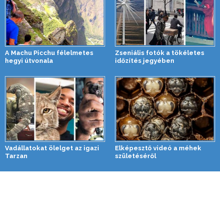
A Machu Picchu félelmetes
Zseniális fotók a tökéletes
hegyi útvonala
időzítés jegyében
Vadállatokat ölelget az igazi
Elképesztő videó a méhek
Tarzan
születéséről