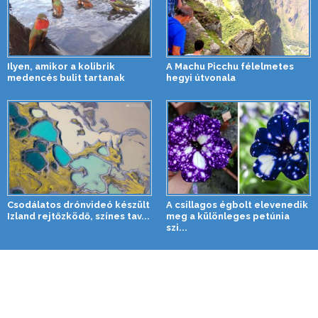
Ilyen, amikor a kolibrik
A Machu Picchu félelmetes
medencés bulit tartanak
hegyi útvonala
Csodálatos drónvideó készült
A csillagos égbolt elevenedik
Izland rejtőzködő, színes tav...
meg a különleges petúnia
szi...