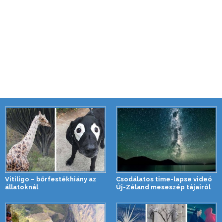
Vitiligo – bőrfestékhiány az
Csodálatos time-lapse videó
állatoknál
Új-Zéland meseszép tájairól