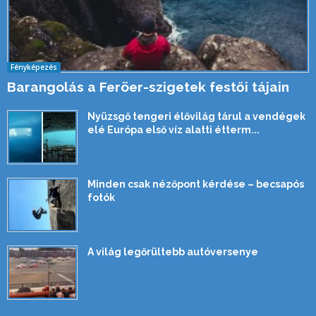
Fényképezés
Barangolás a Feröer-szigetek festői tájain
Nyüzsgő tengeri élővilág tárul a vendégek
elé Európa első víz alatti étterm...
Minden csak nézőpont kérdése – becsapós
fotók
A világ legőrültebb autóversenye