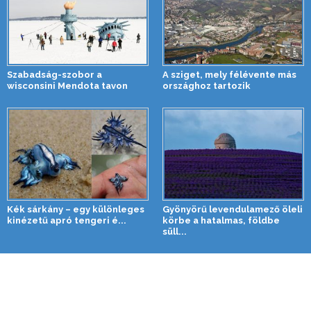
Szabadság-szobor a
A sziget, mely félévente más
wisconsini Mendota tavon
országhoz tartozik
Kék sárkány – egy különleges
Gyönyörű levendulamező öleli
kinézetű apró tengeri é...
körbe a hatalmas, földbe
süll...