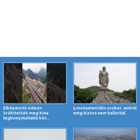
Elképesztő videón
5 monumentális szobor, amiről
örökítették meg Kína
még biztos nem hallottál
legbonyolultabb köz...