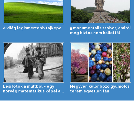
A világ legismertebb tájképe
5 monumentális szobor, amiről
még biztos nem hallottál
Lesifotók a múltból – egy
Negyven különböző gyümölcs
norvég matematikus képei a...
terem egyetlen fán