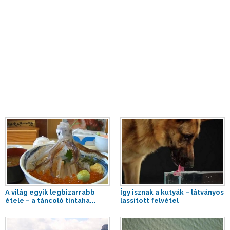
A világ egyik legbizarrabb
Így isznak a kutyák – látványos
étele – a táncoló tintaha...
lassított felvétel