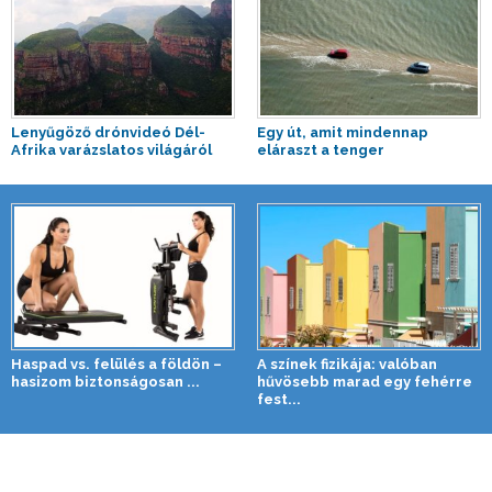
Lenyűgöző drónvideó Dél-
Egy út, amit mindennap
Afrika varázslatos világáról
eláraszt a tenger
Haspad vs. felülés a földön –
A színek fizikája: valóban
hasizom biztonságosan ...
hűvösebb marad egy fehérre
fest...