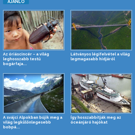
AJÁNLÓ
Az óriáscincér – a világ
Látványos légifelvétel a világ
leghosszabb testű
legmagasabb hídjáról
bogárfaja...
A svájci Alpokban bújik meg a
Így hosszabbítják meg az
világ legkülönlegesebb
óceánjáró hajókat
bobpá...