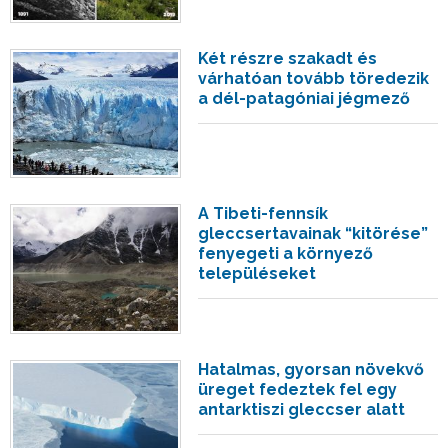
Két részre szakadt és
várhatóan tovább töredezik
a dél-patagóniai jégmező
A Tibeti-fennsík
gleccsertavainak “kitörése”
fenyegeti a környező
településeket
Hatalmas, gyorsan növekvő
üreget fedeztek fel egy
antarktiszi gleccser alatt