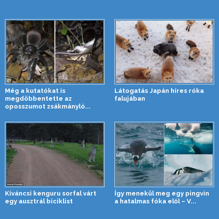
Még a kutatókat is
Látogatás Japán híres róka
megdöbbentette az
falujában
oposszumot zsákmányló...
Kíváncsi kenguru sorfal várt
Így menekül meg egy pingvin
egy ausztrál biciklist
a hatalmas fóka elől – V...