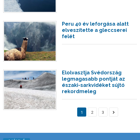
Peru 40 év leforgása alatt
elveszítette a gleccserei
felét
Elolvasztja Svédország
legmagasabb pontját az
északi-sarkvidéket sújtó
rekordmeleg
1
2
3