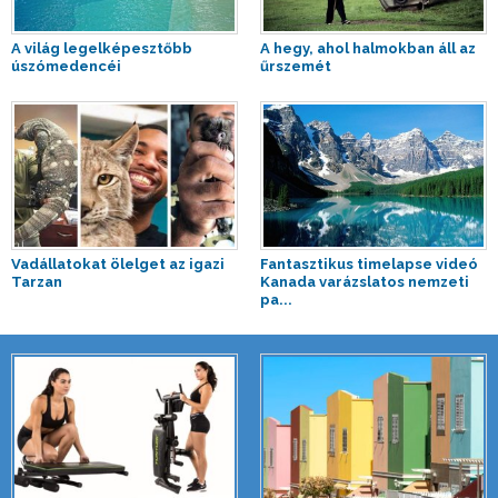
A világ legelképesztőbb
A hegy, ahol halmokban áll az
úszómedencéi
űrszemét
Vadállatokat ölelget az igazi
Fantasztikus timelapse videó
Tarzan
Kanada varázslatos nemzeti
pa...