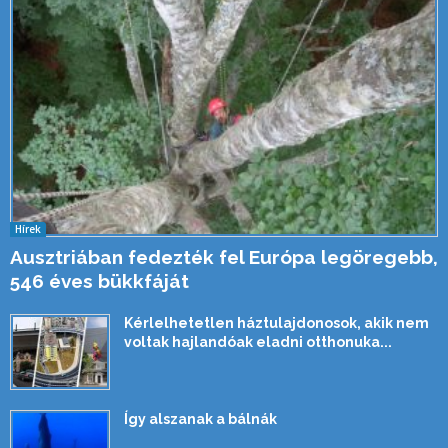
Hírek
Ausztriában fedezték fel Európa legöregebb,
546 éves bükkfáját
Kérlelhetetlen háztulajdonosok, akik nem
voltak hajlandóak eladni otthonuka...
Így alszanak a bálnák