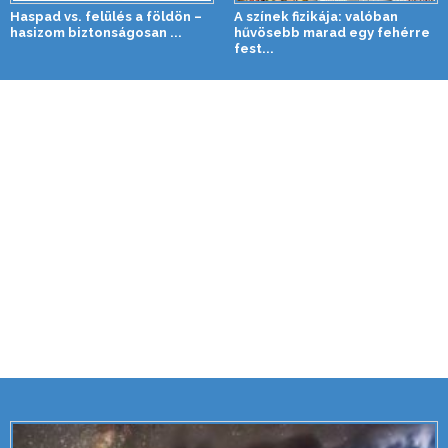
Haspad vs. felülés a földön –
A színek fizikája: valóban
hasizom biztonságosan ...
hűvösebb marad egy fehérre
fest...