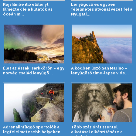
Rajzfilmbe illő élőlényt
Lenyűgöző és egyben
filmeztek le a kutatók az
félelmetes útvonal vezet fel a
óceán m...
Nyugati...
Élet az északi sarkkörön – egy
A ködben úszó San Marino –
norvég család lenyűgö...
lenyűgöző time-lapse vide...
Adrenalinfüggő sportolók a
Több száz órát szentel
legfélelmetesebb helyeken
alkotásai elkészítésére a