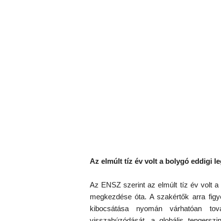
Az elmúlt tíz év volt a bolygó eddigi 
Az ENSZ szerint az elmúlt tíz év volt a
megkezdése óta. A szakértők arra fig
kibocsátása nyomán várhatóan tov
visszahúzódását, a globális tengerszi