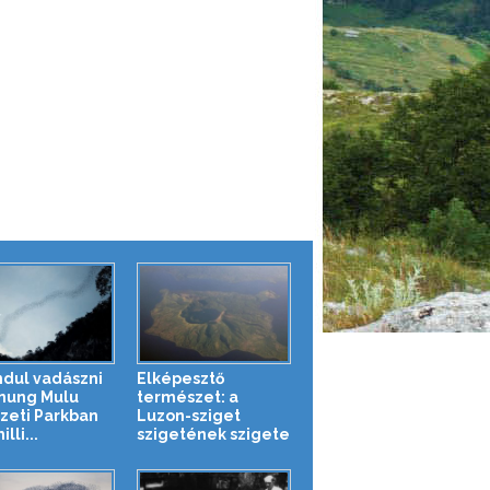
indul vadászni
Elképesztő
nung Mulu
természet: a
eti Parkban
Luzon-sziget
lli...
szigetének szigete