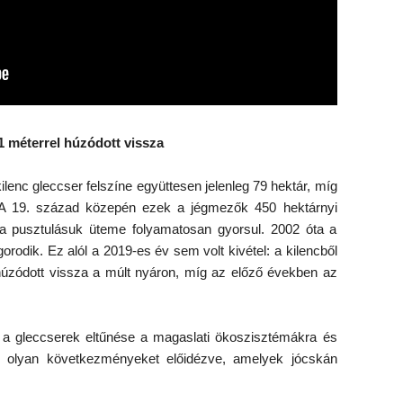
,1 méterrel húzódott vissza
ilenc gleccser felszíne együttesen jelenleg 79 hektár, míg
. A 19. század közepén ezek a jégmezők 450 hektárnyi
n a pusztulásuk üteme folyamatosan gyorsul. 2002 óta a
orodik. Ez alól a 2019-es év sem volt kivétel: a kilencből
 húzódott vissza a múlt nyáron, míg az előző években az
y a gleccserek eltűnése a magaslati ökoszisztémákra és
sz, olyan következményeket előidézve, amelyek jócskán