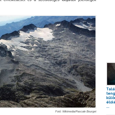
Talá
teng
külö
élől
...
Fotó: Wikimedia/Pascale Bourget