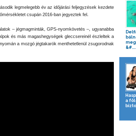
ásodik legmelegebb év az időjárási feljegyzések kezdete
ghőmérsékletet csupán 2016-ban jegyeztek fel.
gálatok – jégmagminták, GPS-nyomkövetés –, ugyanabba
Delf
 Alpok és más magashegységek gleccsereinél észleltek a
báln
meg 
k nyomán a mozgó jégtakarók menthetetlenül zsugorodnak
&#...
Hasp
a fö
bizto