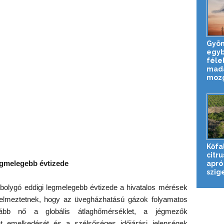
Gyön
egy
féle
mada
mozg
Kőfa
citr
legmelegebb évtizede
apró
szig
 bolygó eddigi legmelegebb évtizede a hivatalos mérések
yelmeztetnek, hogy az üvegházhatású gázok folyamatos
ább nő a globális átlaghőmérséklet, a jégmezők
nt emelkedését és a szélsőséges időjárási jelenségek