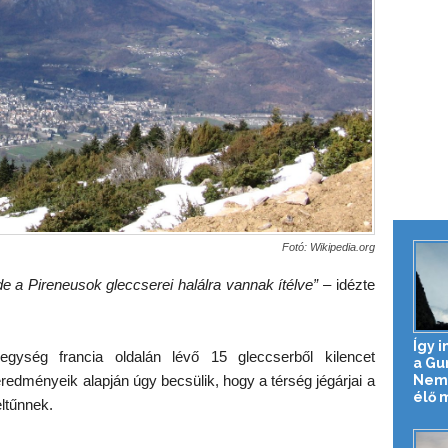
Fotó: Wikipedia.org
 a Pireneusok gleccserei halálra vannak ítélve”
– idézte
Így 
ység francia oldalán lévő 15 gleccserből kilencet
a Gu
Nemz
redményeik alapján úgy becsülik, hogy a térség jégárjai a
élő mi
ltűnnek.