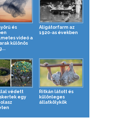
yörű és
Aligátorfarm az
ben
1920-as években
lmetes videó a
rak különös
...
llal védett
Ritkán látott és
uskertek egy
különleges
 olasz
állatkölykök
eten