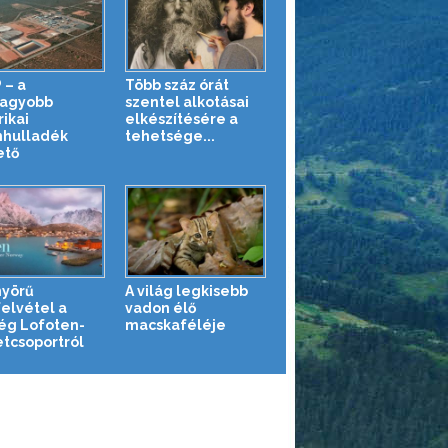
 – a
Több száz órát
agyobb
szentel alkotásai
ikai
elkészítésére a
hulladék
tehetsége...
ető
yörű
A világ legkisebb
felvétel a
vadon élő
ég Lofoten-
macskaféléje
etcsoportról