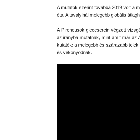
A mutatók szerint továbbá 2019 volt a m
óta. A tavalyinál melegebb globális átla
A Pireneusok gleccserein végzett vizs
az irányba mutatnak, mint amit már az
kutatók: a melegebb és szárazabb tele
és vékonyodnak.