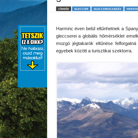
CÍMKÉK
GLECCSER
GLECCSEROLVADÁS
HEGYVI
Harminc éven belül eltűnhetnek a Span
gleccserei a globális hőmérséklet emelk
mozgó jégtakarók eltűnése felforgatná
egyebek között a turisztikai szektorra.