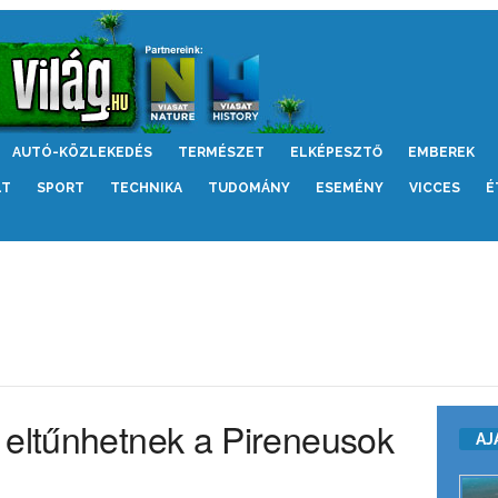
AUTÓ-KÖZLEKEDÉS
TERMÉSZET
ELKÉPESZTŐ
EMBEREK
LT
SPORT
TECHNIKA
TUDOMÁNY
ESEMÉNY
VICCES
É
 eltűnhetnek a Pireneusok
AJ