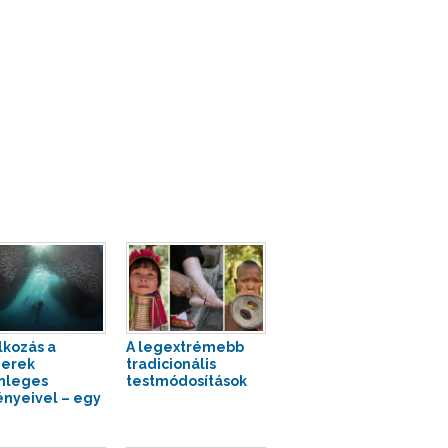
lkozás a
A legextrémebb
erek
tradicionális
nleges
testmódosítások
ényeivel – egy