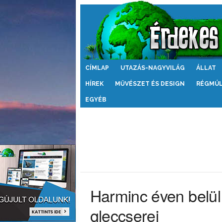
Érdekes
CÍMLAP
UTAZÁS-NAGYVILÁG
ÁLLAT
Világ
HÍREK
MŰVÉSZET ÉS DESIGN
RÉGMÚ
EGYÉB
Harminc éven belül
gleccserei