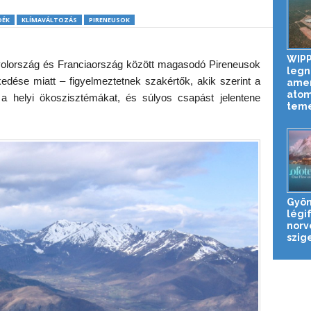
DÉK
KLÍMAVÁLTOZÁS
PIRENEUSOK
WIPP
yolország és Franciaország között magasodó Pireneusok
legn
edése miatt – figyelmeztetnek szakértők, akik szerint a
amer
atom
 a helyi ökoszisztémákat, és súlyos csapást jelentene
tem
Gyön
légi
norv
szig