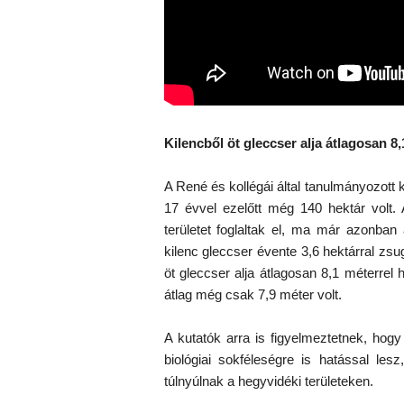
Kilencből öt gleccser alja átlagosan 8
A René és kollégái által tanulmányozott k
17 évvel ezelőtt még 140 hektár volt
területet foglaltak el, ma már azonba
kilenc gleccser évente 3,6 hektárral zsug
öt gleccser alja átlagosan 8,1 méterrel
átlag még csak 7,9 méter volt.
A kutatók arra is figyelmeztetnek, hog
biológiai sokféleségre is hatással le
túlnyúlnak a hegyvidéki területeken.