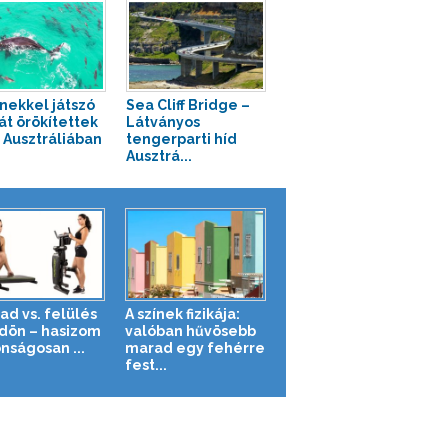
inekkel játszó
Sea Cliff Bridge –
át örökítettek
Látványos
Ausztráliában
tengerparti híd
Ausztrá...
ad vs. felülés
A színek fizikája:
ldön – hasizom
valóban hűvösebb
nságosan ...
marad egy fehérre
fest...