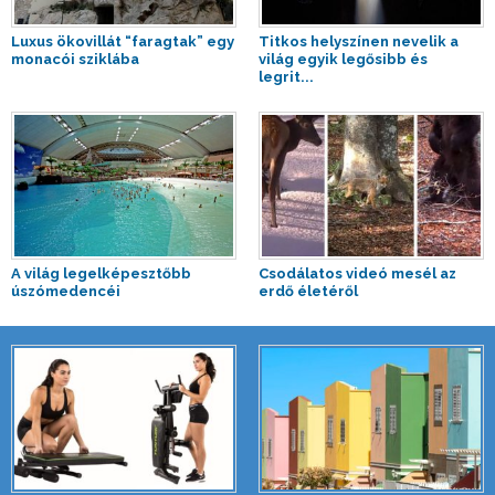
Luxus ökovillát “faragtak” egy
Titkos helyszínen nevelik a
monacói sziklába
világ egyik legősibb és
legrit...
A világ legelképesztőbb
Csodálatos videó mesél az
úszómedencéi
erdő életéről