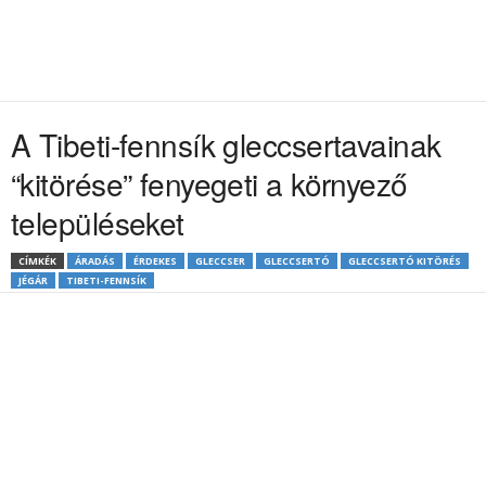
A Tibeti-fennsík gleccsertavainak
“kitörése” fenyegeti a környező
településeket
CÍMKÉK
ÁRADÁS
ÉRDEKES
GLECCSER
GLECCSERTÓ
GLECCSERTÓ KITÖRÉS
JÉGÁR
TIBETI-FENNSÍK