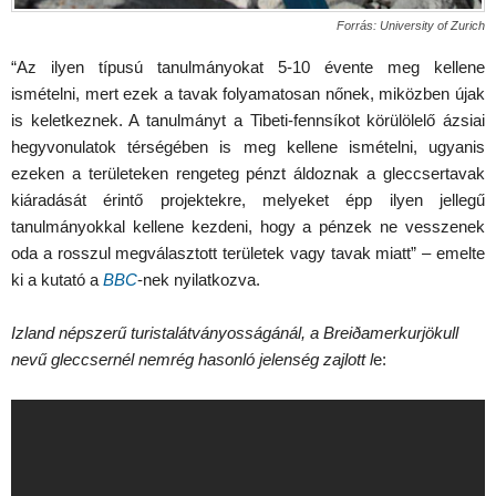
Forrás: University of Zurich
“Az ilyen típusú tanulmányokat 5-10 évente meg kellene
ismételni, mert ezek a tavak folyamatosan nőnek, miközben újak
is keletkeznek. A tanulmányt a Tibeti-fennsíkot körülölelő ázsiai
hegyvonulatok térségében is meg kellene ismételni, ugyanis
ezeken a területeken rengeteg pénzt áldoznak a gleccsertavak
kiáradását érintő projektekre, melyeket épp ilyen jellegű
tanulmányokkal kellene kezdeni, hogy a pénzek ne vesszenek
oda a rosszul megválasztott területek vagy tavak miatt” – emelte
ki a kutató a
BBC
-nek nyilatkozva.
Izland népszerű turistalátványosságánál, a Breiðamerkurjökull
nevű gleccsernél nemrég hasonló jelenség zajlott l
e: