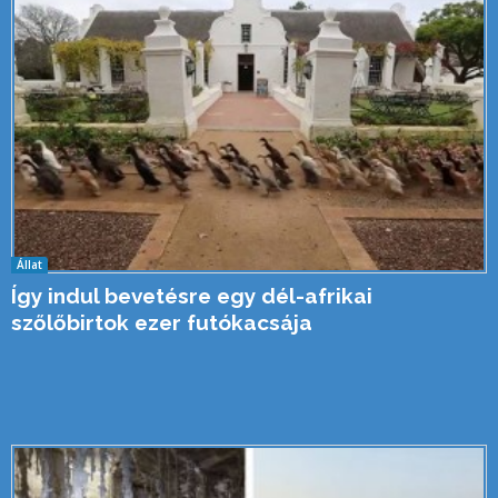
Állat
Így indul bevetésre egy dél-afrikai
szőlőbirtok ezer futókacsája