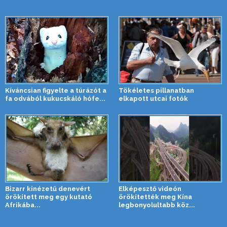
Kíváncsian figyelte a túrázót a
Tökéletes pillanatban
fa odvából kukucskáló hófe...
elkapott utcai fotók
Bizarr kinézetű denevért
Elképesztő videón
örökített meg egy kutató
örökítették meg Kína
Afrikába...
legbonyolultabb köz...