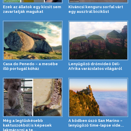
Ezek az állatok egy kicsit sem
Kíváncsi kenguru sorfal várt
zavartatják magukat
egy ausztrál biciklist
Casa do Penedo – a mesébe
Lenyűgöző drónvideó Dél-
illő portugál kőház
Afrika varázslatos világáról
Még a legtüskésebb
A ködben úszó San Marino –
kaktuszokból is képesek
lenyűgöző time-lapse vide...
lakmározni a te...