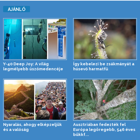
AJÁNLÓ
Y-40 Deep Joy: A világ
Így kebelezi be zsákmányát a
legmélyebb úszómedencéje
húsevő harmatfű
Nyaralás, ahogy elképzeljük
Ausztriában fedezték fel
és a valóság
Európa legöregebb, 546 éves
bükkf...