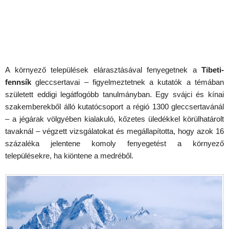
A környező települések elárasztásával fenyegetnek a
Tibeti-
fennsík
gleccsertavai – figyelmeztetnek a kutatók a témában
született eddigi legátfogóbb tanulmányban. Egy svájci és kínai
szakemberekből álló kutatócsoport a régió 1300 gleccsertavánál
– a jégárak völgyében kialakuló, kőzetes üledékkel körülhatárolt
tavaknál – végzett vizsgálatokat és megállapította, hogy azok 16
százaléka jelentene komoly fenyegetést a környező
településekre, ha kiöntene a medréből.