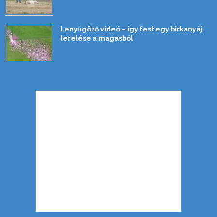
Lenyűgöző videó – így fest egy birkanyáj
terelése a magasból