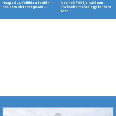
Haspad vs. felülés a földön –
A színek fizikája: valóban
hasizom biztonságosan ...
hűvösebb marad egy fehérre
fest...