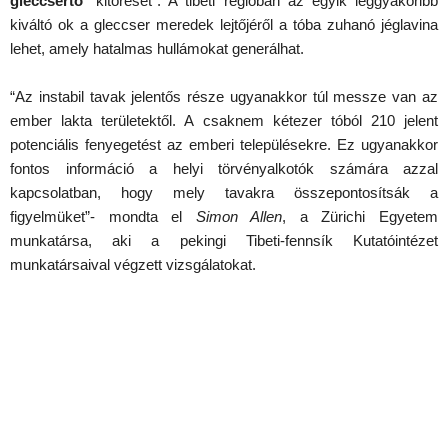
gleccsertó
“kitörését”. A tibeti régióban az egyik leggyakoribb
kiváltó ok a gleccser meredek lejtőjéről a tóba zuhanó jéglavina
lehet, amely hatalmas hullámokat generálhat.
“Az instabil tavak jelentős része ugyanakkor túl messze van az
ember lakta területektől. A csaknem kétezer tóból 210 jelent
potenciális fenyegetést az emberi településekre. Ez ugyanakkor
fontos információ a helyi törvényalkotók számára azzal
kapcsolatban, hogy mely tavakra összepontosítsák a
figyelmüket”- mondta el
Simon Allen
, a Zürichi Egyetem
munkatársa, aki a pekingi Tibeti-fennsík Kutatóintézet
munkatársaival végzett vizsgálatokat.