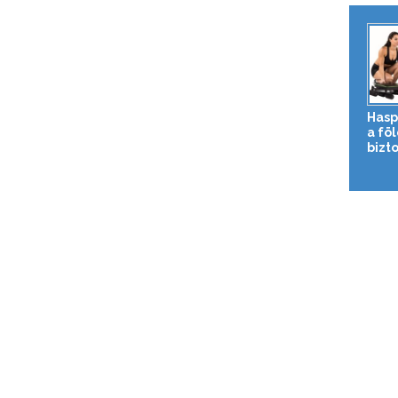
Hasp
a fö
bizto