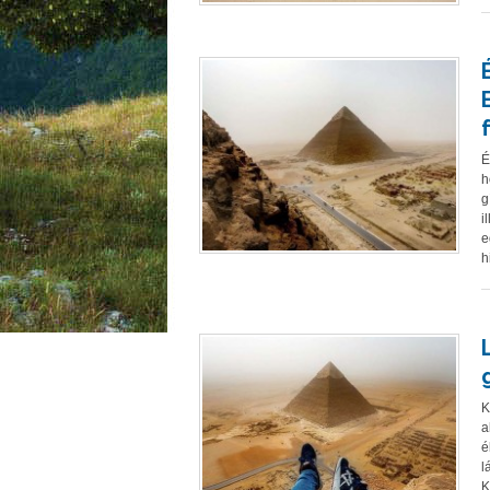
É
h
g
i
e
h
K
a
é
l
K