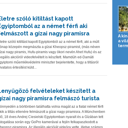
Életre szóló kitiltást kapott
Egyiptomból az a német férfi aki
felmászott a gízai nagy piramisra
A kí
a vi
letre szóló kitiltást kapott Egyiptomból az a német férfi, aki a múlt
term
ónap közepén megmászta a gízai Kheopsz-piramist, (más néven
ízai nagy piramis, Hufu-piramis vagy ókori nevén Ahet Hufu) és az
llegális akcióról videofelvételt is készített. Mamdúh ed-Damáti
gyiptomi műemlékvédelmi miniszter bejelentette, hogy a tiltásról
ivatalos értesítést küld...
Lenyűgöző felvételeket készített a
gízai nagy piramisra felmászó turista
önnyedén a börtönben találhatta volna magát az a fiatal német férfi
kik a tiltás ellenére felmászott a gízai nagy piramisra. A Münchenben
lő, 18 éves Andrej Ciesielski Egyiptomban nyaralt és a Gízában tett
átogatása során egy GoPro kamerával a fején felkapaszkodott a
heopsz-piramisra. Az illegális akcióját videóra vette, illetve számos