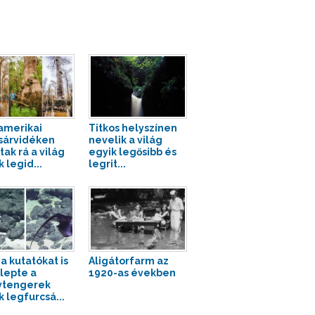
amerikai
Titkos helyszínen
árvidéken
nevelik a világ
tak rá a világ
egyik legősibb és
 legid...
legrit...
a kutatókat is
Aligátorfarm az
epte a
1920-as években
ytengerek
k legfurcsá...