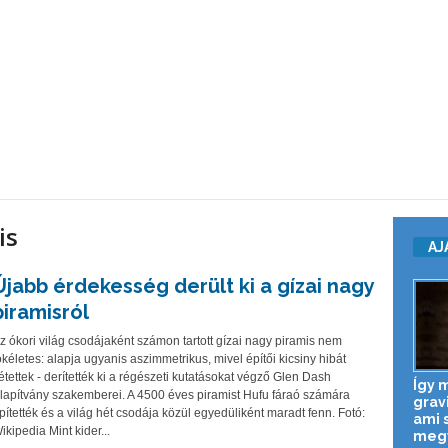
is
AJ
Újabb érdekesség derült ki a gízai nagy
piramisról
z ókori világ csodájaként számon tartott gízai nagy piramis nem
ökéletes: alapja ugyanis aszimmetrikus, mivel építői kicsiny hibát
étettek - derítették ki a régészeti kutatásokat végző Glen Dash
Így 
lapítvány szakemberei. A 4500 éves piramist Hufu fáraó számára
grav
pítették és a világ hét csodája közül egyedüliként maradt fenn. Fotó:
ami 
ikipedia Mint kider...
megvi