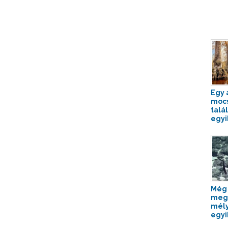
Egy 
mocs
talál
egyik
Még 
megl
mél
egyi