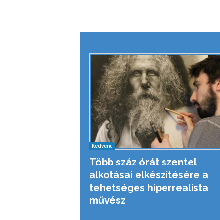
Kedvenc
Több száz órát szentel
alkotásai elkészítésére a
tehetséges hiperrealista
művész