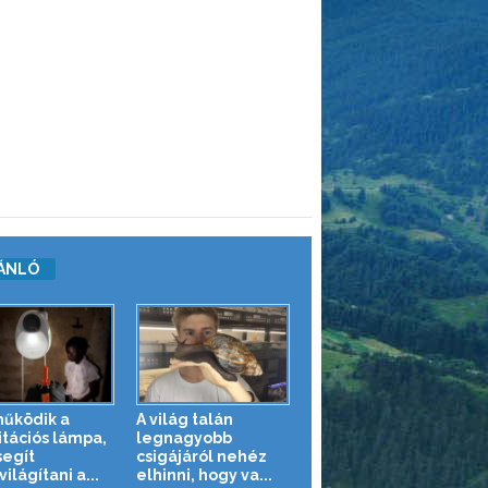
ÁNLÓ
működik a
A világ talán
itációs lámpa,
legnagyobb
segít
csigájáról nehéz
lágítani a...
elhinni, hogy va...