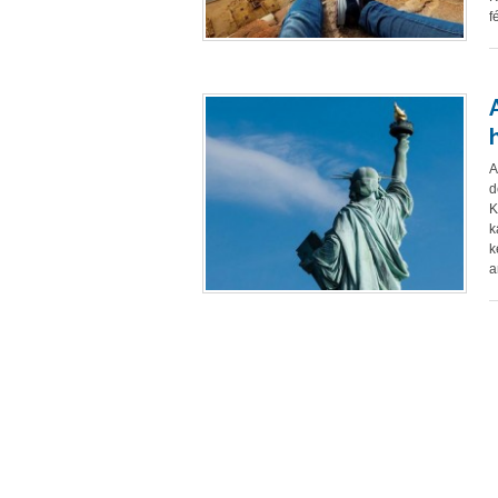
f
A
d
K
k
k
a