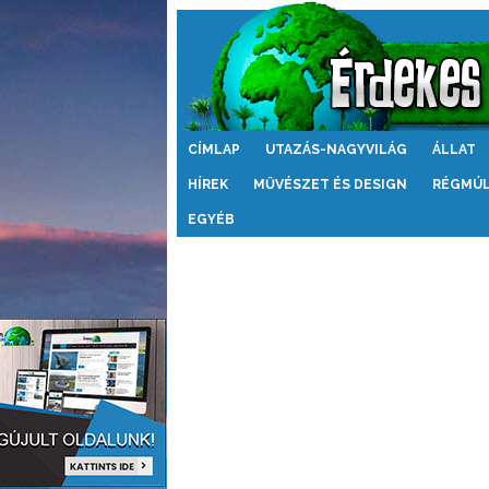
Érdekes
CÍMLAP
UTAZÁS-NAGYVILÁG
ÁLLAT
Világ
HÍREK
MŰVÉSZET ÉS DESIGN
RÉGMÚ
EGYÉB