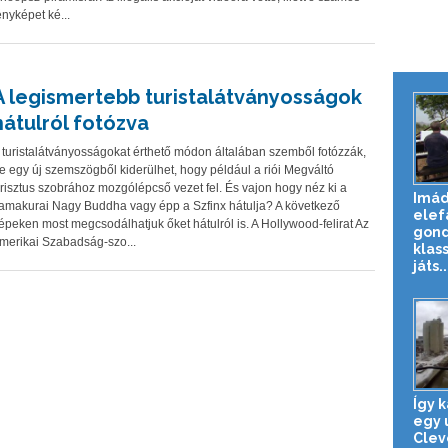
ényképet ké...
A legismertebb turistalátványosságok
hátulról fotózva
 turistalátványosságokat érthető módon általában szemből fotózzák,
e egy új szemszögből kiderülhet, hogy például a riói Megváltó
risztus szobrához mozgólépcső vezet fel. És vajon hogy néz ki a
Imád
amakurai Nagy Buddha vagy épp a Szfinx hátulja? A következő
elef
épeken most megcsodálhatjuk őket hátulról is. A Hollywood-felirat Az
gond
merikai Szabadság-szo...
klas
játs..
Így 
egy 
Clev