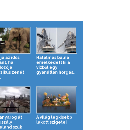
ja az idős
Hatalmas bálna
ánt, ha
emelkedett ki a
ozója
vízből egy
szikus zenét
gyanútlan horgás...
.
kanyarog át
A világ legkisebb
uszály
lakott szigetei
eland szűk