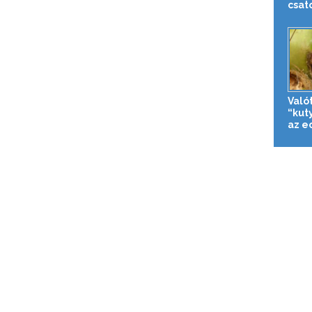
csat
Való
“kut
az e