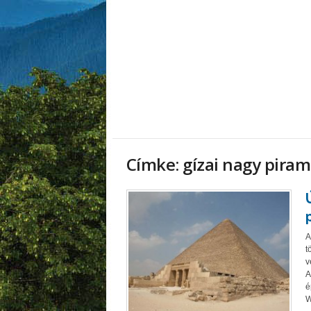
Címke: gízai nagy piram
A
t
v
A
é
W