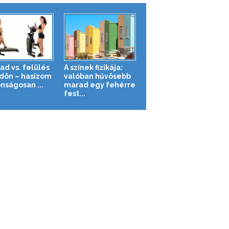
ad vs. felülés
A színek fizikája:
ldön – hasizom
valóban hűvösebb
nságosan ...
marad egy fehérre
fest...