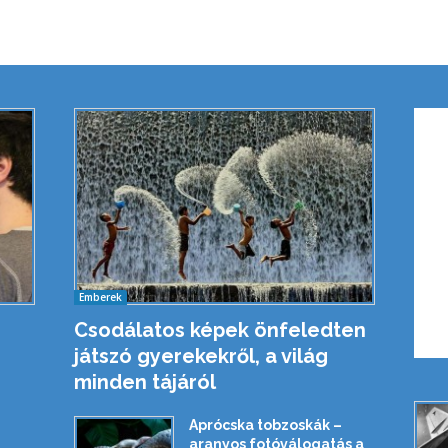
Emberek
Csodálatos képek önfeledten
játszó gyerekekről, a világ
minden tájáról
Aprócska tobzoskák –
aranyos fotóválogatás a