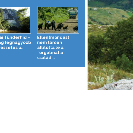
nai Tündérhíd –
Ellentmondást
lág legnagyobb
nem tűrően
észetes b...
állította le a
forgalmat a
család...