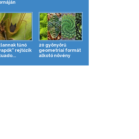
ornáján
tlannak tűnő
20 gyönyörű
yapók” rejtőzik
geometriai formát
cuado...
alkotó növény