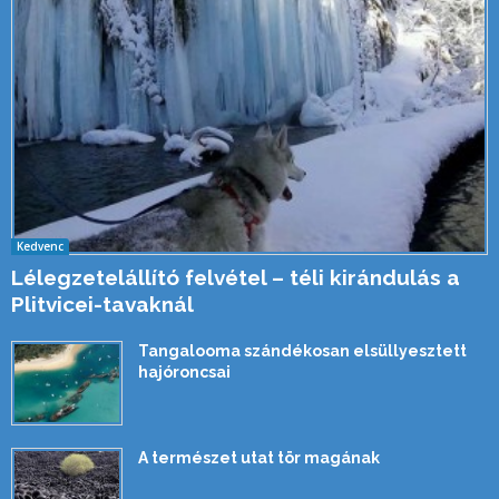
Kedvenc
Lélegzetelállító felvétel – téli kirándulás a
Plitvicei-tavaknál
Tangalooma szándékosan elsüllyesztett
hajóroncsai
A természet utat tör magának