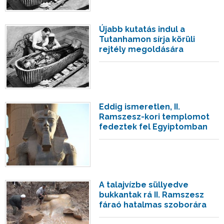
Újabb kutatás indul a
Tutanhamon sírja körüli
rejtély megoldására
Eddig ismeretlen, II.
Ramszesz-kori templomot
fedeztek fel Egyiptomban
A talajvízbe süllyedve
bukkantak rá II. Ramszesz
fáraó hatalmas szoborára