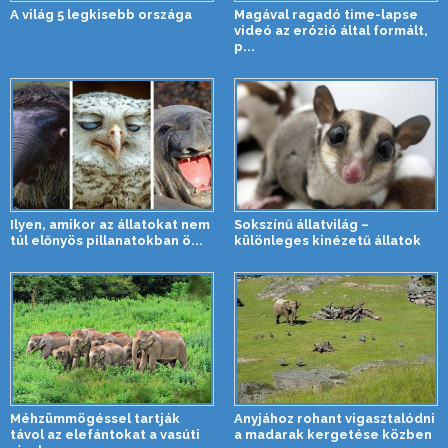
A világ 5 legkisebb országa
Magával ragadó time-lapse
videó az erózió által formált,
p...
Ilyen, amikor az állatokat nem
Sokszínű állatvilág –
túl előnyös pillanatokban ö...
különleges kinézetű állatok
Méhzümmögéssel tartják
Anyjához rohant vigasztalódni
távol az elefántokat a vasúti
a madarak kergetése közben