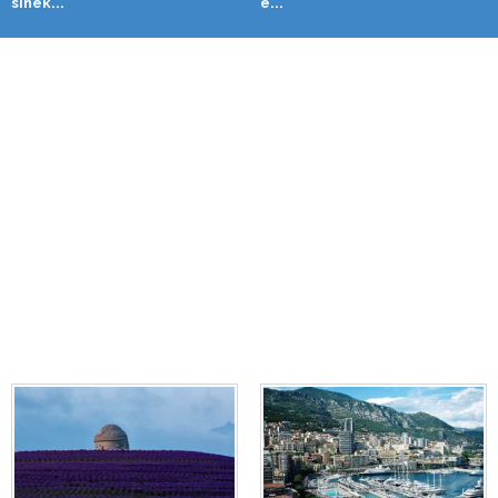
sínek...
e...