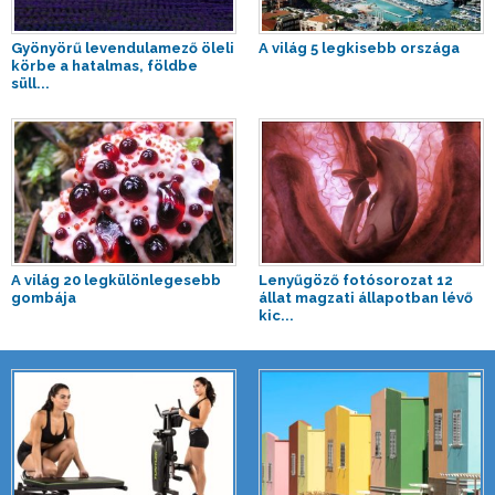
Gyönyörű levendulamező öleli
A világ 5 legkisebb országa
körbe a hatalmas, földbe
süll...
A világ 20 legkülönlegesebb
Lenyűgöző fotósorozat 12
gombája
állat magzati állapotban lévő
kic...