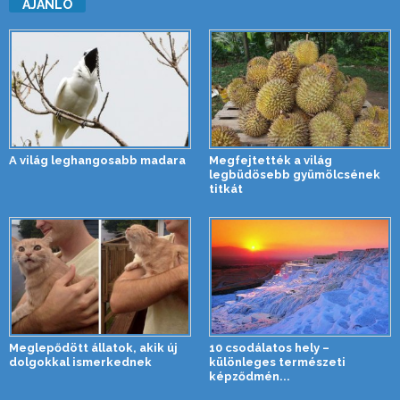
AJÁNLÓ
A világ leghangosabb madara
Megfejtették a világ
legbüdösebb gyümölcsének
titkát
Meglepődött állatok, akik új
10 csodálatos hely –
dolgokkal ismerkednek
különleges természeti
képződmén...