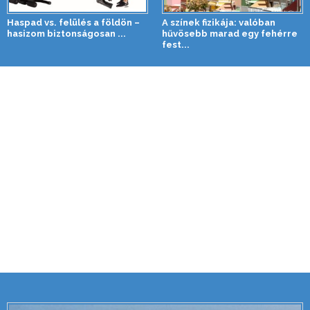
Haspad vs. felülés a földön –
A színek fizikája: valóban
hasizom biztonságosan ...
hűvösebb marad egy fehérre
fest...