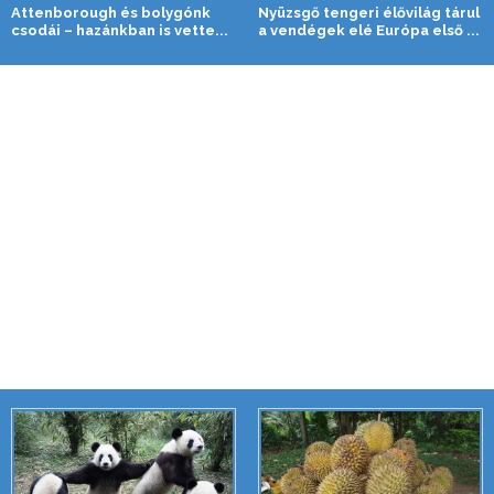
Attenborough és bolygónk
Nyüzsgő tengeri élővilág tárul
csodái – hazánkban is vette...
a vendégek elé Európa első ...