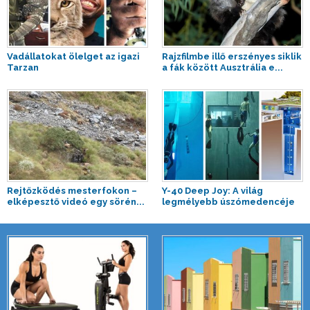
Vadállatokat ölelget az igazi
Rajzfilmbe illő erszényes siklik
Tarzan
a fák között Ausztrália e...
Rejtőzködés mesterfokon –
Y-40 Deep Joy: A világ
elképesztő videó egy sörén...
legmélyebb úszómedencéje