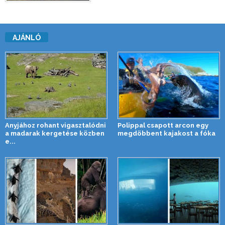
AJÁNLÓ
Anyjához rohant vigasztalódni
Polippal csapott arcon egy
a madarak kergetése közben
megdöbbent kajakost a fóka
e...