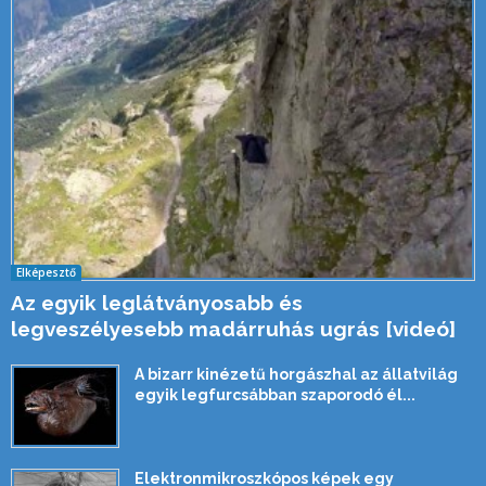
Elképesztő
Az egyik leglátványosabb és
legveszélyesebb madárruhás ugrás [videó]
A bizarr kinézetű horgászhal az állatvilág
egyik legfurcsábban szaporodó él...
Elektronmikroszkópos képek egy