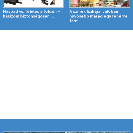
Haspad vs. felülés a földön –
A színek fizikája: valóban
hasizom biztonságosan ...
hűvösebb marad egy fehérre
fest...