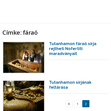
Címke: fáraó
Tutanhamon fáraó sírja
rejtheti Nofertiti
maradványait
Tutanhamon sírjának
feltárása
1
2