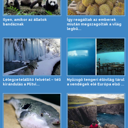
Ilyen, amikor az állatok
Így reagáltak az emberek
bandáznak
miután megszagolták a világ
legbü...
Lélegzetelállító felvétel – téli
Nyüzsgő tengeri élővilág tárul
kirándulás a Plitvi...
a vendégek elé Európa első ...