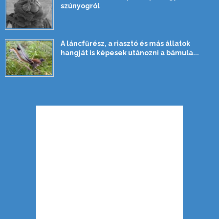
szúnyogról
A láncfűrész, a riasztó és más állatok
hangját is képesek utánozni a bámula...