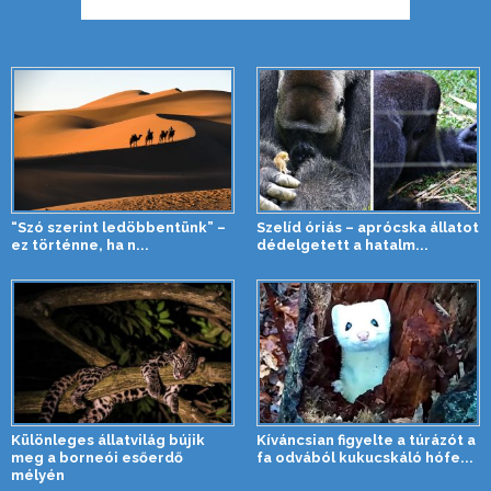
“Szó szerint ledöbbentünk” –
Szelíd óriás – aprócska állatot
ez történne, ha n...
dédelgetett a hatalm...
Különleges állatvilág bújik
Kíváncsian figyelte a túrázót a
meg a borneói esőerdő
fa odvából kukucskáló hófe...
mélyén