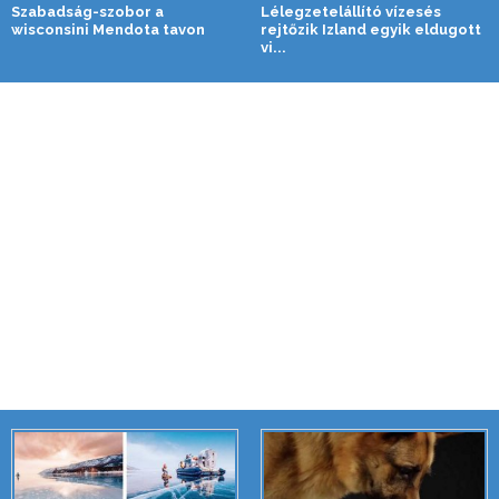
Szabadság-szobor a
Lélegzetelállító vízesés
wisconsini Mendota tavon
rejtőzik Izland egyik eldugott
vi...