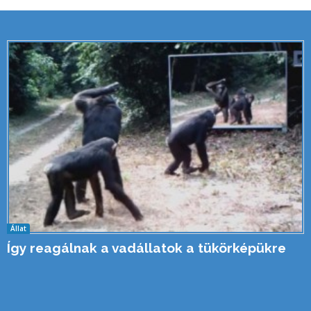
Állat
Így reagálnak a vadállatok a tükörképükre