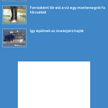
Forrásként tör elő a víz egy montenegrói fa
törzséből
Így épülnek az óceánjáró hajók