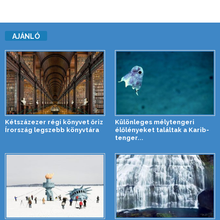
AJÁNLÓ
Kétszázezer régi könyvet őriz
Különleges mélytengeri
Írország legszebb könyvtára
élőlényeket találtak a Karib-
tenger...