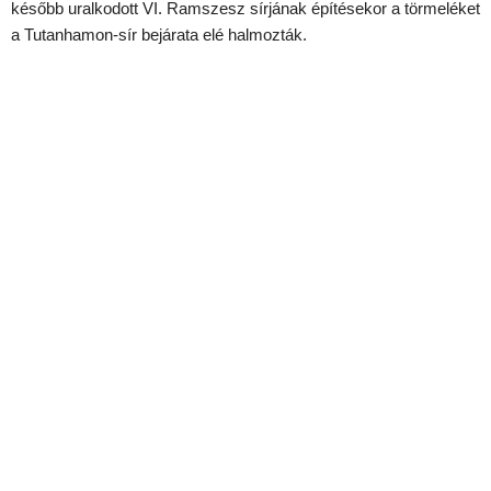
később uralkodott VI. Ramszesz sírjának építésekor a törmeléket
a Tutanhamon-sír bejárata elé halmozták.