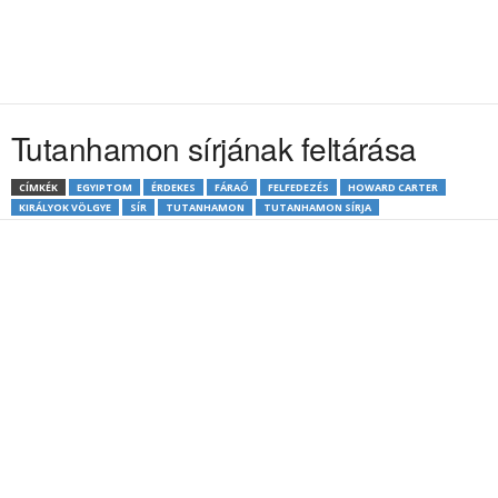
Tutanhamon sírjának feltárása
CÍMKÉK
EGYIPTOM
ÉRDEKES
FÁRAÓ
FELFEDEZÉS
HOWARD CARTER
KIRÁLYOK VÖLGYE
SÍR
TUTANHAMON
TUTANHAMON SÍRJA