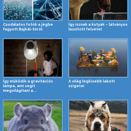
Csodálatos fotók a jégbe
Így isznak a kutyák – látványos
fagyott Bajkál-tóról
lassított felvétel
Így működik a gravitációs
A világ legkisebb lakott
lámpa, ami segít
szigetei
megvilágítani a...