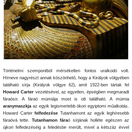
Történelmi szempontból mérsékelten fontos uralkodó volt.
Hírneve nagyrészt annak köszönhető, hogy a Királyok völgyében
található sírja (Királyok völgye 62), amit 1922-ben tártak fel
Howard Carter
vezetésével, az egyetlen, épségben megmaradt
fáraósír. A fáraó múmiája most is ott található. A múmia
aranymaszkja
az egyik legismertebb ókori egyiptomi műalkotás.
Howard Carter
felfedezése
Tutanhamont az egyik leghíresebb
fáraóvá tette.
Tutanhamon fára
ó sírjának holléte egészen az
újkori felfedezéséig a feledésbe merült, mivel a kétszáz évvel