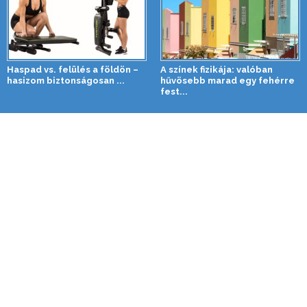
Haspad vs. felülés a földön –
A színek fizikája: valóban
hasizom biztonságosan ...
hűvösebb marad egy fehérre
fest...