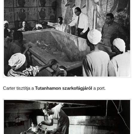
Carter tisztítja a
Tutanhamon szarkofágjáról
a port.