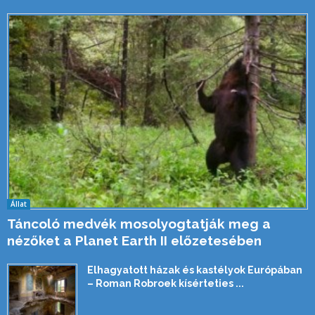
Állat
Táncoló medvék mosolyogtatják meg a
nézőket a Planet Earth II előzetesében
Elhagyatott házak és kastélyok Európában
– Roman Robroek kísérteties ...