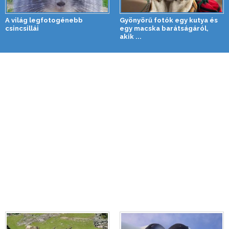
A világ legfotogénebb
Gyönyörű fotók egy kutya és
csincsillái
egy macska barátságáról,
akik ...