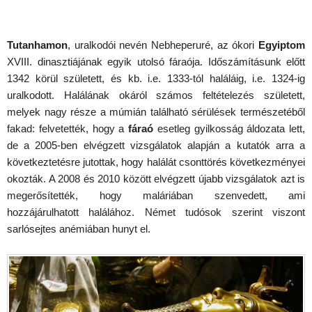
Tutanhamon
, uralkodói nevén Nebheperuré, az ókori
Egyiptom
XVIII. dinasztiájának egyik utolsó fáraója. Időszámításunk előtt
1342 körül született, és kb. i.e. 1333-tól haláláig, i.e. 1324-ig
uralkodott. Halálának okáról számos feltételezés született,
melyek nagy része a múmián található sérülések természetéből
fakad: felvetették, hogy a
fáraó
esetleg gyilkosság áldozata lett,
de a 2005-ben elvégzett vizsgálatok alapján a kutatók arra a
következtetésre jutottak, hogy halálát csonttörés következményei
okozták. A 2008 és 2010 között elvégzett újabb vizsgálatok azt is
megerősítették, hogy maláriában szenvedett, ami
hozzájárulhatott halálához. Német tudósok szerint viszont
sarlósejtes anémiában hunyt el.