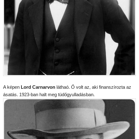
A képen
Lord Carnarvon
láthaó. Ő volt az, aki finanszírozta az
ásatás. 1923-ban halt meg tüdőgyulladásban.