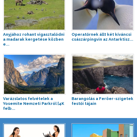
Anyjához rohant vigasztalódni
Operatőrnek állt két kíváncsi
a madarak kergetése közben
császárpingvin az Antarktisz...
e...
Varázslatos felvételek a
Barangolás a Feröer-szigetek
Yosemite Nemzeti Parkról [4K
festői tájain
felb...