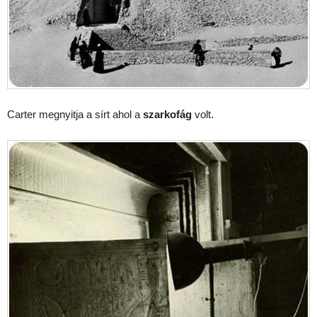
Carter megnyitja a sírt ahol a
szarkofág
volt.