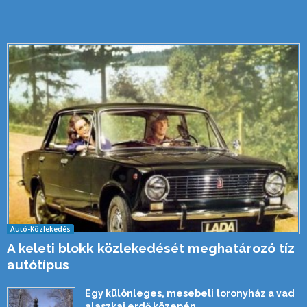
Autó-Közlekedés
A keleti blokk közlekedését meghatározó tíz
autótípus
Egy különleges, mesebeli toronyház a vad
alaszkai erdő közepén