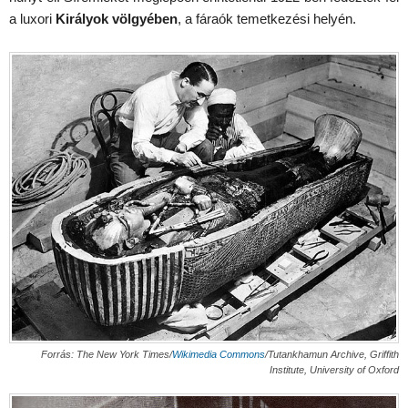
a luxori
Királyok völgyében
, a fáraók temetkezési helyén.
Forrás:
The New York Times/
Wikimedia Commons
/Tutankhamun Archive, Griffith
Institute, University of Oxford