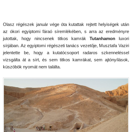
Olasz régészek január vége óta kutattak rejtett helyiségek után
az ókori egyiptomi fáraó síremlékében, s arra az eredményre
jutottak, hogy nincsenek titkos kamrák
Tutanhamon
luxori
sírjában. Az egyiptomi régészeti tanács vezetője, Musztafa Vaziri
jelentette be, hogy a kutatócsoport radaros szkenneléssel
vizsgálta át a sírt, és sem titkos kamrákat, sem ajtónyílások,
küszöbök nyomát nem találta.