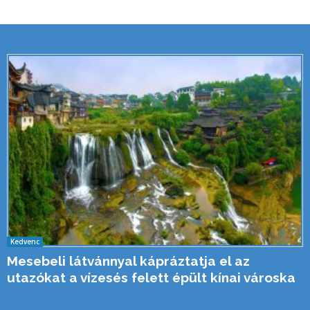
Kedvenc
Mesebeli látvánnyal kápráztatja el az
utazókat a vízesés felett épült kínai városka