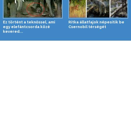
Ez történt a teknőssel, ami
Ritka állatfajok népesítik be
egy elefántcsorda közé
Csernobil térségét
kevered...