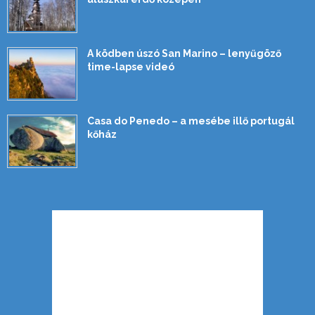
A ködben úszó San Marino – lenyűgöző
time-lapse videó
Casa do Penedo – a mesébe illő portugál
kőház