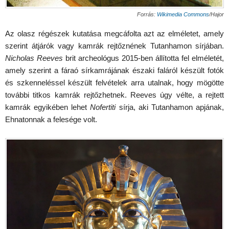
Forrás:
Wikimedia Commons
/Hajor
Az olasz régészek kutatása megcáfolta azt az elméletet, amely
szerint átjárók vagy kamrák rejtőznének Tutanhamon sírjában.
Nicholas Reeves
brit archeológus 2015-ben állította fel elméletét,
amely szerint a fáraó sírkamrájának északi faláról készült fotók
és szkenneléssel készült felvételek arra utalnak, hogy mögötte
további titkos kamrák rejtőzhetnek. Reeves úgy vélte, a rejtett
kamrák egyikében lehet
Nofertiti
sírja, aki Tutanhamon apjának,
Ehnatonnak a felesége volt.