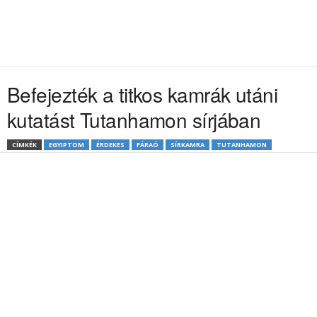
Befejezték a titkos kamrák utáni
kutatást Tutanhamon sírjában
CÍMKÉK
EGYIPTOM
ÉRDEKES
FÁRAÓ
SÍRKAMRA
TUTANHAMON