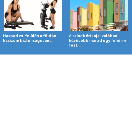
Haspad vs. felülés a földön –
A színek fizikája: valóban
hasizom biztonságosan ...
hűvösebb marad egy fehérre
fest...