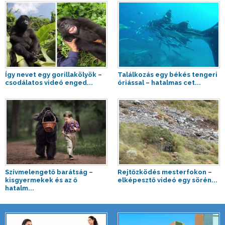
Így nevet egy gorillakölyök –
Találkozás egy békés tengeri
csodálatos videó enged...
óriással – hatalmas cet...
Szívmelengető barátság –
Rejtőzködés mesterfokon –
kisgyermekek és az ő
elképesztő videó egy sörén...
hatalm...