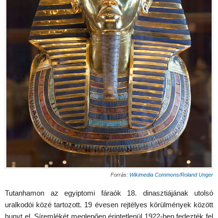
Forrás:
Wikimedia Commons
/
Roland Unger
Tutanhamon az egyiptomi fáraók 18. dinasztiájának utolsó
uralkodói közé tartozott. 19 évesen rejtélyes körülmények között
hunyt el. Síremlékét meglepően érintetlenül 1922-ben fedezték fel