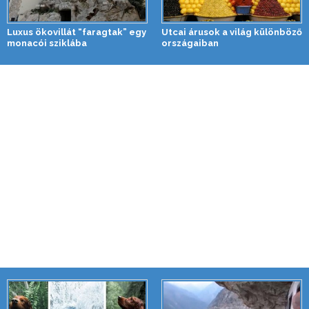
Luxus ökovillát “faragtak” egy
Utcai árusok a világ különböző
monacói sziklába
országaiban