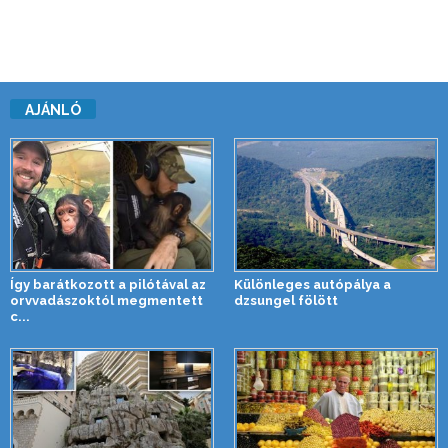
AJÁNLÓ
Így barátkozott a pilótával az
Különleges autópálya a
orvvadászoktól megmentett
dzsungel fölött
c...