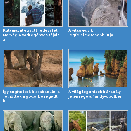
Kutyájával együtt fedezi fel
A világ egyik
Norvégia vadregényes tájait
legfélelmetesebb útja
a...
Így segítettek kiszabadulni a
A világ legerősebb árapály
felnőttek a gödörbe ragadt
jelensége a Fundy-öbölben
k...