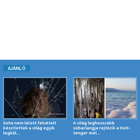
AJÁNLÓ
Soha nem látott felvételt
A világ leghosszabb
készítettek a világ egyik
sóbarlangja rejtőzik a Holt-
legkül...
tenger mel...