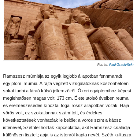
Forrás:
Paul Grach/flickr
Ramszesz múmiája az egyik legjobb állapotban fennmaradt
egyiptomi múmia. A rajta végzett vizsgálatoknak köszönhetően
sokat tudni a fáraó külső jellemzőiről. Ókori egyiptomihoz képest
meglehetősen magas volt, 173 cm. Élete utolsó éveiben reuma
és érelmeszesedés kínozta, fogai rossz állapotban voltak. Haja
vörös volt, ez szokatlannak számított, és érdekes
következtetések vonhatóak le belőle: a vörös színt a káosz
istenével, Széthtel hozták kapcsolatba, akit Ramszesz családja
különösen tisztelt; apja is az istenről kapta nevét. Széth kultusza