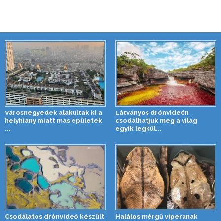
Városnegyedek alakultak ki a
Látványos drónvideón
helyhiány miatt más épületek
csodálhatjuk meg a világ
...
egyik legkül...
Csodálatos drónvideó készült
Halálos mérgű viperának