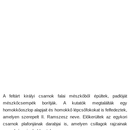
A feltárt királyi csarnok falai mészkőből épültek, padlóját
mészkőcsempék borítják. A kutatók megtalálták egy
homokkőoszlop alapjait és homokkő lépcsőfokokat is felfedeztek,
amelyen szerepelt II. Ramszesz neve. Előkerültek az egykori
csarnok plafonjának darabjai is, amelyen csillagok rajzainak