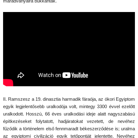
maradványaira bukkantak.
II. Ramszesz a 19. dinasztia harmadik fáraója, az ókori Egyiptom
egyik legjelentősebb uralkodója volt, mintegy 3300 évvel ezelőtt
uralkodott. Hosszú, 66 éves uralkodási ideje alatt nagyszabású
építkezéseket folytatott, hadjáratokat vezetett, de nevéhez
fűződik a történelem első fennmaradt békeszerződése is; uralma
az egyiptomi civilizáció egyik tetőpontját jelentette. Nevéhez