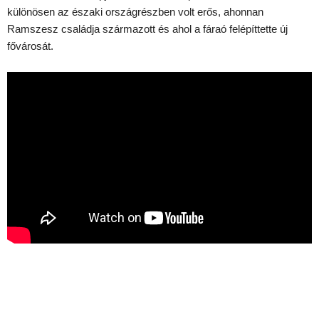
különösen az északi országrészben volt erős, ahonnan
Ramszesz családja származott és ahol a fáraó felépíttette új
fővárosát.