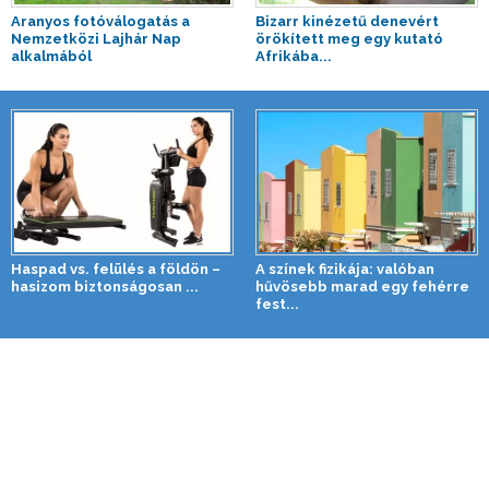
Aranyos fotóválogatás a
Bizarr kinézetű denevért
Nemzetközi Lajhár Nap
örökített meg egy kutató
alkalmából
Afrikába...
Haspad vs. felülés a földön –
A színek fizikája: valóban
hasizom biztonságosan ...
hűvösebb marad egy fehérre
fest...