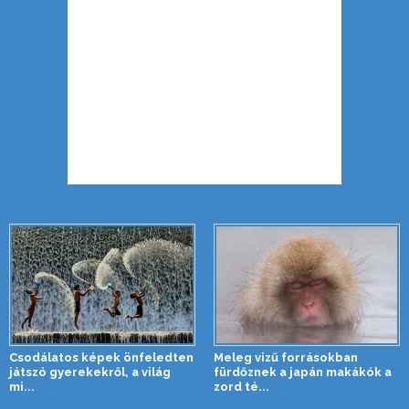
Csodálatos képek önfeledten
Meleg vizű forrásokban
játszó gyerekekről, a világ
fürdőznek a japán makákók a
mi...
zord té...