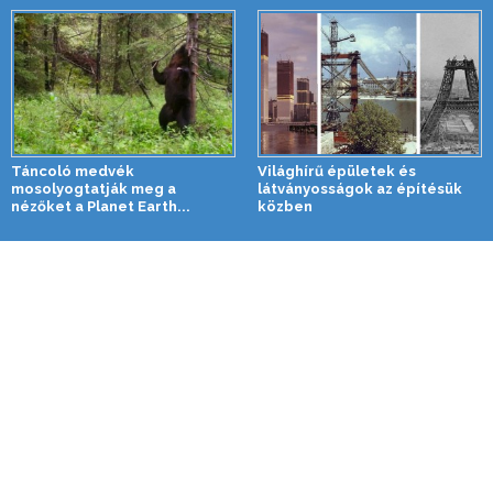
Táncoló medvék
Világhírű épületek és
mosolyogtatják meg a
látványosságok az építésük
nézőket a Planet Earth...
közben