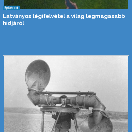
Építészet
Látványos légifelvétel a világ legmagasabb
hídjáról