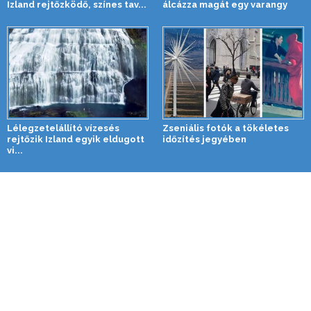
Izland rejtőzködő, színes tav...
álcázza magát egy varangy
Lélegzetelállító vízesés
Zseniális fotók a tökéletes
rejtőzik Izland egyik eldugott
időzítés jegyében
vi...