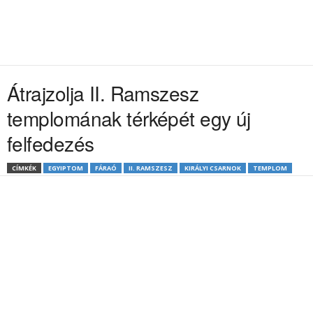
Átrajzolja II. Ramszesz
templomának térképét egy új
felfedezés
CÍMKÉK
EGYIPTOM
FÁRAÓ
II. RAMSZESZ
KIRÁLYI CSARNOK
TEMPLOM