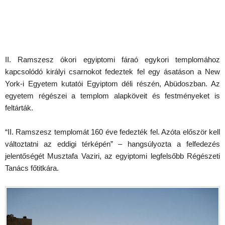
II. Ramszesz ókori egyiptomi fáraó egykori templomához
kapcsolódó királyi csarnokot fedeztek fel egy ásatáson a New
York-i Egyetem kutatói Egyiptom déli részén, Abüdoszban. Az
egyetem régészei a templom alapköveit és festményeket is
feltárták.
“II. Ramszesz templomát 160 éve fedezték fel. Azóta először kell
változtatni az eddigi térképén” – hangsúlyozta a felfedezés
jelentőségét Musztafa Vaziri, az egyiptomi legfelsőbb Régészeti
Tanács főtitkára.