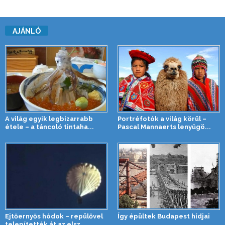
AJÁNLÓ
A világ egyik legbizarrabb
Portréfotók a világ körül –
étele – a táncoló tintaha...
Pascal Mannaerts lenyűgö...
Ejtőernyős hódok – repülővel
Így épültek Budapest hídjai
telepítették át az elsz...