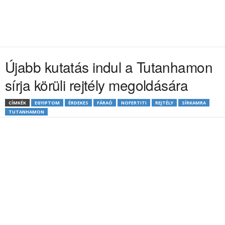
Újabb kutatás indul a Tutanhamon
sírja körüli rejtély megoldására
CÍMKÉK
EGYIPTOM
ÉRDEKES
FÁRAÓ
NOFERTITI
REJTÉLY
SÍRKAMRA
TUTANHAMON