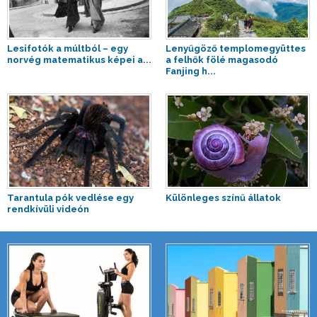
Lesifotók a múltból – egy
Lenyűgöző templomegyüttes
norvég matematikus képei a...
a felhők fölé magasodó
Fanjing h...
Tarantula pók vedlése egy
Különleges színű állatok
rendkívüli videón