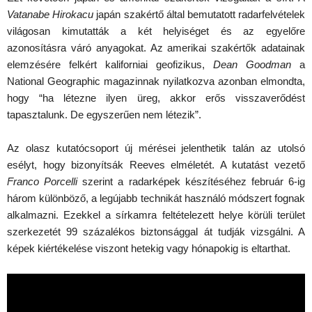
Vatanabe Hirokacu
japán szakértő által bemutatott radarfelvételek
világosan kimutatták a két helyiséget és az egyelőre
azonosításra váró anyagokat. Az amerikai szakértők adatainak
elemzésére felkért kaliforniai geofizikus,
Dean Goodman
a
National Geographic magazinnak nyilatkozva azonban elmondta,
hogy “ha létezne ilyen üreg, akkor erős visszaverődést
tapasztalunk. De egyszerűen nem létezik”.
Az olasz kutatócsoport új mérései jelenthetik talán az utolsó
esélyt, hogy bizonyítsák Reeves elméletét. A kutatást vezető
Franco Porcelli
szerint a radarképek készítéséhez február 6-ig
három különböző, a legújabb technikát használó módszert fognak
alkalmazni. Ezekkel a sírkamra feltételezett helye körüli terület
szerkezetét 99 százalékos biztonsággal át tudják vizsgálni. A
képek kiértékelése viszont hetekig vagy hónapokig is eltarthat.