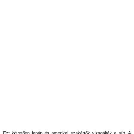
Ezt követően japán és amerikai szakértők vizsgálták a sírt. A