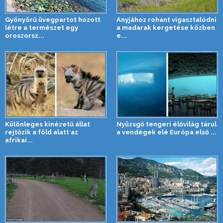
Gyönyörű üvegpartot hozott
Anyjához rohant vigasztalódni
létre a természet egy
a madarak kergetése közben
oroszorsz...
e...
Különleges kinézetű állat
Nyüzsgő tengeri élővilág tárul
rejtőzik a föld alatt az
a vendégek elé Európa első ...
afrikai...