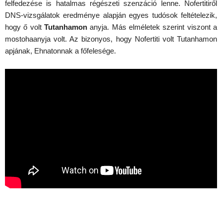
felfedezése is hatalmas régészeti szenzáció lenne. Nofertitiről
DNS-vizsgálatok eredménye alapján egyes tudósok feltételezik,
hogy ő volt
Tutanhamon
anyja. Más elméletek szerint viszont a
mostohaanyja volt. Az bizonyos, hogy Nofertiti volt Tutanhamon
apjának, Ehnatonnak a főfelesége.