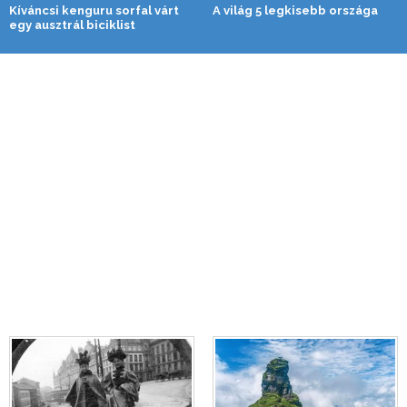
Kíváncsi kenguru sorfal várt
A világ 5 legkisebb országa
egy ausztrál biciklist