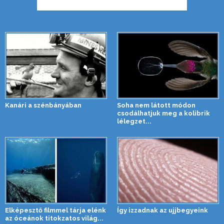
Kanári a szénbányában
Soha nem látott módon
csodálhatjuk meg a kolibrik
lélegzet...
Elképesztő filmmel tárja elénk
Így izzadnak az ujjbegyeink
az óceánok titokzatos világ...