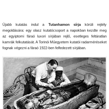
Újabb kutatás indul a
Tutanhamon sírja
körüli rejtély
megoldására: egy olasz kutatócsoport a napokban kezdte meg
az egyiptomi fáraó luxori sírjában rejlő, esetleges feltáratlan
kamrák felkutatását. A Torinói Műegyetem kutatói radarméréseket
fognak végezni a fáraó 1922-ben felfedezett sírjában.