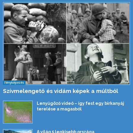
Fényképezés
Szívmelengető és vidám képek a múltból
Lenyűgöző videó – így fest egy birkanyáj
terelése a magasból
A világ 5 legkisebb országa