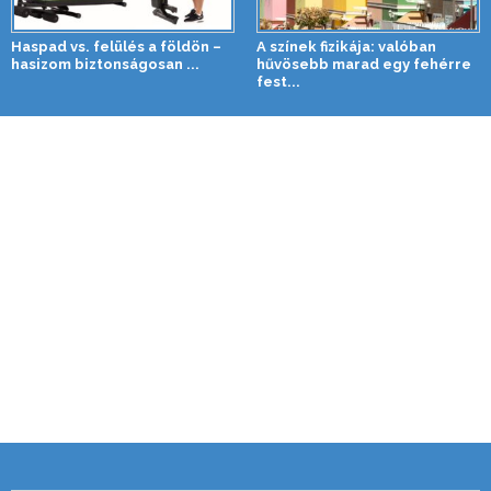
Haspad vs. felülés a földön –
A színek fizikája: valóban
hasizom biztonságosan ...
hűvösebb marad egy fehérre
fest...