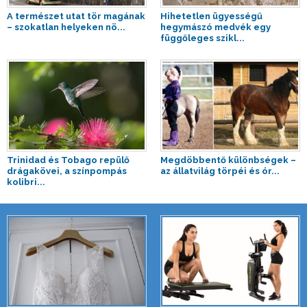
A természet utat tör magának
Hihetetlen ügyességű
– szokatlan helyeken nö...
hegymászó medvék egy
függőleges szikl...
Trinidad és Tobago repülő
Megdöbbentő különbségek –
drágakövei, a színpompás
az állatvilág törpéi és ór...
kolibri...