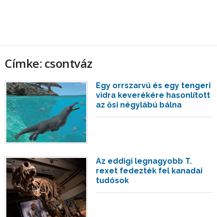
Címke: csontváz
Egy orrszarvú és egy tengeri
vidra keverékére hasonlított
az ősi négylábú bálna
Az eddigi legnagyobb T.
rexet fedezték fel kanadai
tudósok