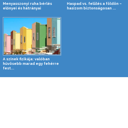
Menyasszonyi ruha bérlés
Haspad vs. felülés a földön –
előnyei és hátrányai
hasizom biztonságosan ...
A színek fizikája: valóban
hűvösebb marad egy fehérre
fest...