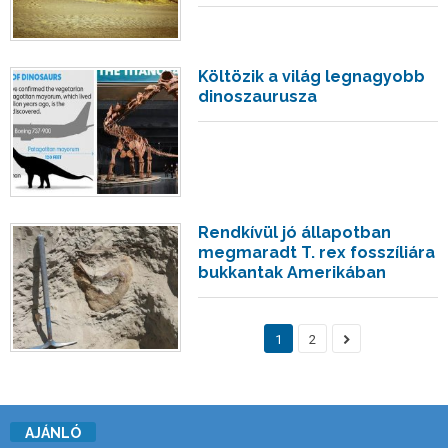
Költözik a világ legnagyobb
dinoszaurusza
Rendkívül jó állapotban
megmaradt T. rex fosszíliára
bukkantak Amerikában
1
2
AJÁNLÓ