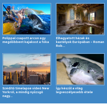
Polippal csapott arcon egy
Elhagyatott házak és
megdöbbent kajakost a fóka
kastélyok Európában – Roman
Rob...
Szédítő timelapse videó New
Így készül a világ
Yorkról, a mindig nyüzsgő
legveszélyesebb étele
nagy...