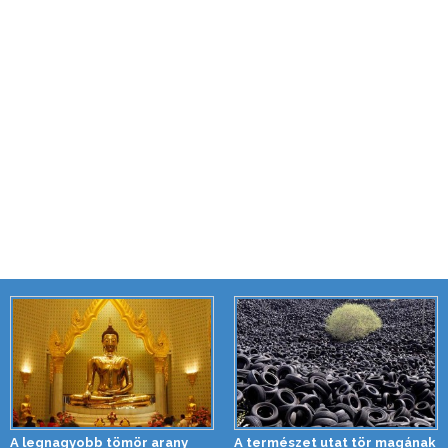
A legnagyobb tömör arany
A természet utat tör magának