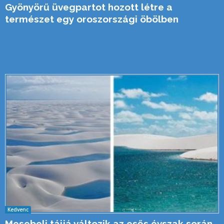
Gyönyörű üvegpartot hozott létre a
természet egy oroszországi öbölben
Kedvenc
Mesebeli tájjá változik az esős évszak során