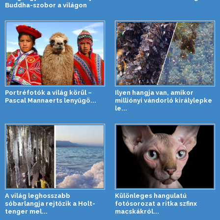
Buddha-szobor a világon
Portréfotók a világ körül –
Ilyen hangja van, amikor
Pascal Mannaerts lenyűgö...
milliónyi vándorló királylepke
le...
A világ leghosszabb
Különleges hangulatú
sóbarlangja rejtőzik a Holt-
fotósorozat a ritka szfinx
tenger mel...
macskákról...