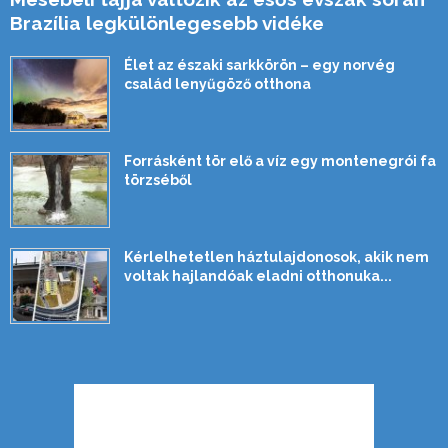
Brazília legkülönlegesebb vidéke
Élet az északi sarkkörön – egy norvég
család lenyűgöző otthona
Forrásként tör elő a víz egy montenegrói fa
törzséből
Kérlelhetetlen háztulajdonosok, akik nem
voltak hajlandóak eladni otthonuka...