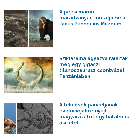
A pécsi mamut
maradványait mutatja be a
Janus Pannonius Múzeum
Sziklafalba ágyazva találták
meg egy gigászi
titanoszaurusz csontvázát
Tanzániában
A teknősök páncéljának
evolúciójához nyújt
magyarázatot egy hatalmas
ősi lelet