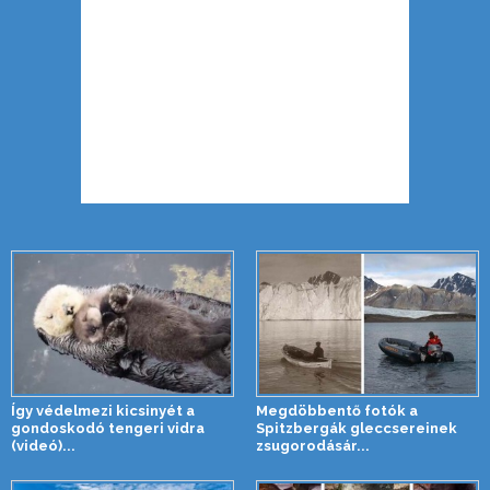
Így védelmezi kicsinyét a
Megdöbbentő fotók a
gondoskodó tengeri vidra
Spitzbergák gleccsereinek
(videó)...
zsugorodásár...