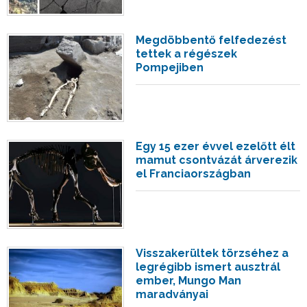
Megdöbbentő felfedezést
tettek a régészek
Pompejiben
Egy 15 ezer évvel ezelőtt élt
mamut csontvázát árverezik
el Franciaországban
Visszakerültek törzséhez a
legrégibb ismert ausztrál
ember, Mungo Man
maradványai