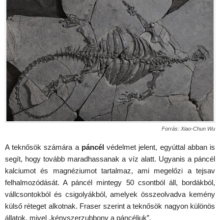
Forrás: Xiao-Chun Wu
A teknősök számára a
páncél
védelmet jelent, egyúttal abban is
segít, hogy tovább maradhassanak a víz alatt. Ugyanis a páncél
kalciumot és magnéziumot tartalmaz, ami megelőzi a tejsav
felhalmozódását. A páncél mintegy 50 csontból áll, bordákból,
vállcsontokból és csigolyákból, amelyek összeolvadva kemény
külső réteget alkotnak. Fraser szerint a teknősök nagyon különös
állatok, mivel „kényszerzubbony a páncéljuk”.