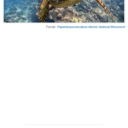
Forrás:
Papahānaumokuākea Marine National Monument