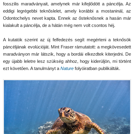
fosszilis maradványait, amelynek már kifejlődött a páncélja. Az
eddigi legrégebbi teknőslelet, amely korábbi a mostaninál, az
Odontochelys nevet kapta. Ennek az ősteknősnek a hasán már
kialakult a páncélja, de a hátán még nem volt csontos héj.
A kutatók szerint az új felfedezés segít megérteni a teknősök
páncéljának evolúcióját. Mint Fraser rámutatott: a megkövesedett
maradványon már látszik, hogy a bordái elkezdtek kiterjedni. De
egy újabb leletre lesz szükség ahhoz, hogy kiderüljön, mi történt
ezt követően. A tanulmányt a
Nature
folyóiratban publikálták.