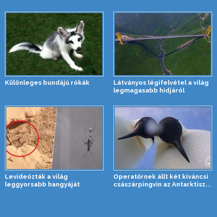
Különleges bundájú rókák
Látványos légifelvétel a világ
legmagasabb hídjáról
Levideózták a világ
Operatőrnek állt két kíváncsi
leggyorsabb hangyáját
császárpingvin az Antarktisz...