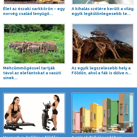
Élet az északi sarkkörön – egy
A kihalás szélére került a világ
norvég család lenyűgö...
egyik legkülönlegesebb te...
Méhzümmögéssel tartják
Az egyik legszelesebb hely a
távol az elefántokat a vasúti
Földön, ahol a fák is dőlve n...
sínek...