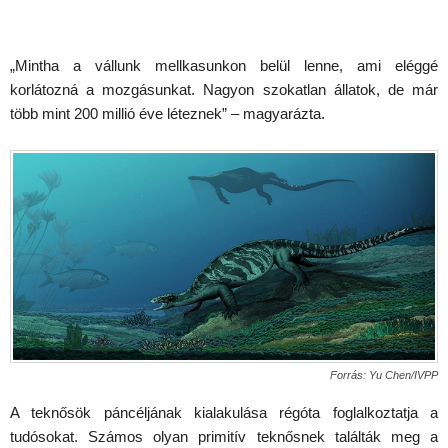
„Mintha a vállunk mellkasunkon belül lenne, ami eléggé
korlátozná a mozgásunkat. Nagyon szokatlan állatok, de már
több mint 200 millió éve léteznek” – magyarázta.
Forrás: Yu Chen/IVPP
A teknősök páncéljának kialakulása régóta foglalkoztatja a
tudósokat. Számos olyan primitív teknősnek találták meg a