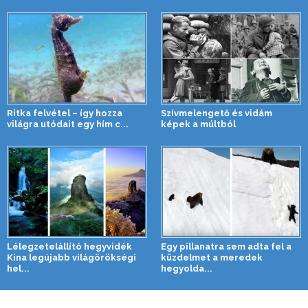
Ritka felvétel – így hozza
Szívmelengető és vidám
világra utódait egy hím c...
képek a múltból
Lélegzetelállító hegyvidék
Egy pillanatra sem adta fel a
Kína legújabb világörökségi
küzdelmet a meredek
hel...
hegyolda...