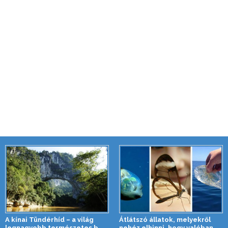
A kínai Tündérhíd – a világ
Átlátszó állatok, melyekről
legnagyobb természetes b...
nehéz elhinni, hogy valóban