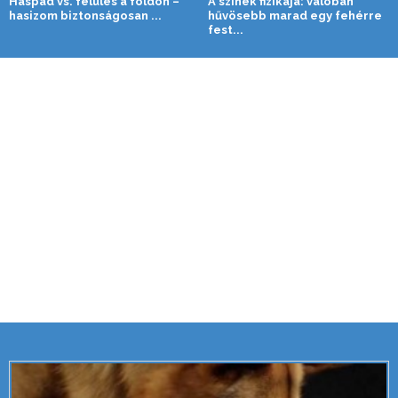
Haspad vs. felülés a földön –
A színek fizikája: valóban
hasizom biztonságosan ...
hűvösebb marad egy fehérre
fest...