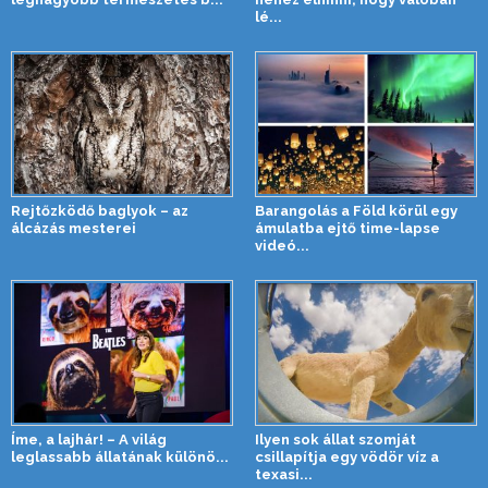
lé...
Rejtőzködő baglyok – az
Barangolás a Föld körül egy
álcázás mesterei
ámulatba ejtő time-lapse
videó...
Íme, a lajhár! – A világ
Ilyen sok állat szomját
leglassabb állatának különö...
csillapítja egy vödör víz a
texasi...