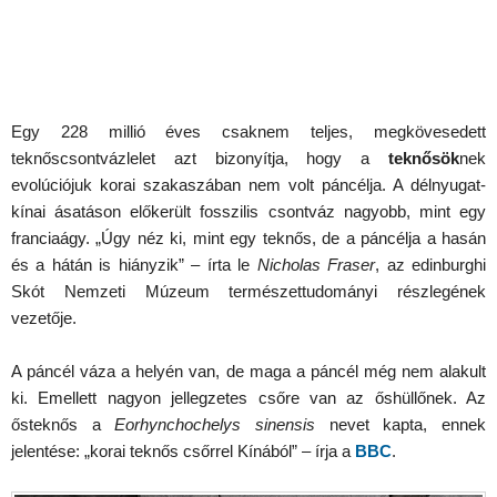
Egy 228 millió éves csaknem teljes, megkövesedett
teknőscsontvázlelet azt bizonyítja, hogy a
teknősök
nek
evolúciójuk korai szakaszában nem volt páncélja. A délnyugat-
kínai ásatáson előkerült fosszilis csontváz nagyobb, mint egy
franciaágy. „Úgy néz ki, mint egy teknős, de a páncélja a hasán
és a hátán is hiányzik” – írta le
Nicholas Fraser
, az edinburghi
Skót Nemzeti Múzeum természettudományi részlegének
vezetője.
A páncél váza a helyén van, de maga a páncél még nem alakult
ki. Emellett nagyon jellegzetes csőre van az őshüllőnek. Az
ősteknős a
Eorhynchochelys sinensis
nevet kapta, ennek
jelentése: „korai teknős csőrrel Kínából” – írja a
BBC
.