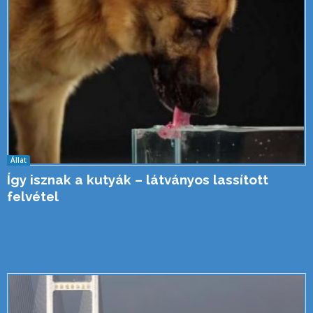
Állat
Így isznak a kutyák – látványos lassított
felvétel