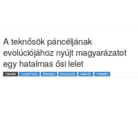
A teknősök páncéljának
evolúciójához nyújt magyarázatot
egy hatalmas ősi lelet
CÍMKÉK
CSONTVÁZ
ÉRDEKES
EVOLÚCIÓ
PÁNCÉL
TEKNŐS