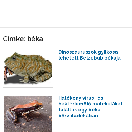
Címke: béka
Dinoszauruszok gyilkosa
lehetett Belzebub békája
Hatékony vírus- és
baktériumölő molekulákat
találtak egy béka
bőrváladékában