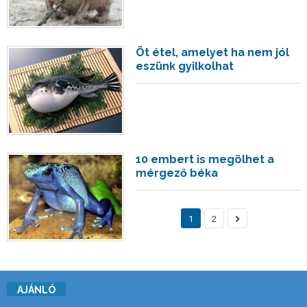
Öt étel, amelyet ha nem jól
eszünk gyilkolhat
10 embert is megölhet a
mérgező béka
1
2
AJÁNLÓ