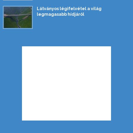
Látványos légifelvétel a világ
legmagasabb hídjáról