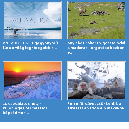
ANTARCTICA – Egy gyönyörű
Anyjához rohant vigasztalódni
túra a világ leghidegebb k...
a madarak kergetése közben
e...
10 csodálatos hely –
Forró fürdővel csökkentik a
különleges természeti
stresszt a vadon élő makákók
képződmén...