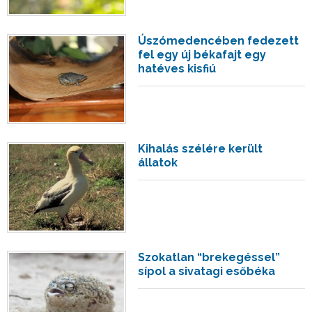
Úszómedencében fedezett
fel egy új békafajt egy
hatéves kisfiú
Kihalás szélére került
állatok
Szokatlan “brekegéssel”
sípol a sivatagi esőbéka