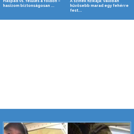
Haspad vs. felülés a földön –
A színek fizikája: valóban
hasizom biztonságosan ...
hűvösebb marad egy fehérre
fest...