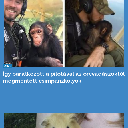
Állat
Így barátkozott a pilótával az orvvadászoktól
megmentett csimpánzkölyök