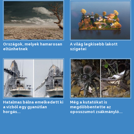
Országok, melyek hamarosan
A világ legkisebb lakott
eltűnhetnek
szigetei
Hatalmas bálna emelkedett ki
Még a kutatókat is
a vízből egy gyanútlan
megdöbbentette az
horgás...
oposszumot zsákmányló...