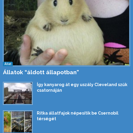
Állat
Állatok “áldott állapotban”
Így kanyarog át egy uszály Cleveland szűk
csatornáján
Ritka állatfajok népesítik be Csernobil
térségét