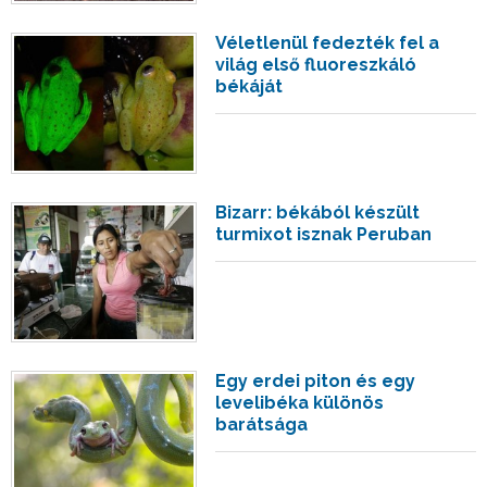
Véletlenül fedezték fel a
világ első fluoreszkáló
békáját
Bizarr: békából készült
turmixot isznak Peruban
Egy erdei piton és egy
levelibéka különös
barátsága