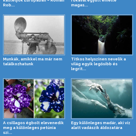
kastélyok Európában – Roman
rókával együtt emelte
Rob...
magas...
Munkák, amikkel ma már nem
Titkos helyszínen nevelik a
találkozhatunk
világ egyik legősibb és
legrit...
A csillagos égbolt elevenedik
Egy különleges madár, aki víz
meg a különleges petúnia
alatt vadászik áldozatára
szi...