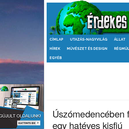
Érdekes
CÍMLAP
UTAZÁS-NAGYVILÁG
ÁLLAT
Világ
HÍREK
MŰVÉSZET ÉS DESIGN
RÉGMÚ
EGYÉB
Úszómedencében fed
egy hatéves kisfiú