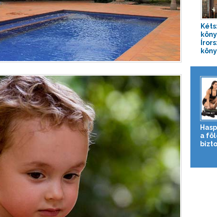
Kéts
köny
Íror
köny
Hasp
a fö
bizto