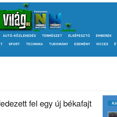
AUTÓ-KÖZLEKEDÉS
TERMÉSZET
ELKÉPESZTŐ
EMBEREK
LT
SPORT
TECHNIKA
TUDOMÁNY
ESEMÉNY
VICCES
É
ezett fel egy új békafajt
AJ