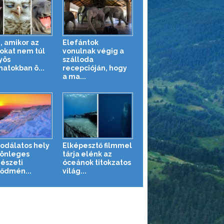
, amikor az
Elefántok
tokat nem túl
vonulnak végig a
yös
szálloda
natokban ö...
recepcióján, hogy
a ma...
sodálatos hely
Elképesztő filmmel
lönleges
tárja elénk az
észeti
óceánok titokzatos
ődmén...
világ...