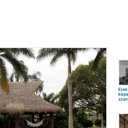
Elek
képe
szún