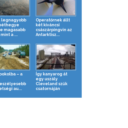
a legnagyobb
Operatőrnek állt
méthegye
két kíváncsi
re magasabb
császárpingvin az
 mint a ...
Antarktisz...
 pokolba – a
Így kanyarog át
g
egy uszály
eszélyesebb
Cleveland szűk
tségi au...
csatornáján