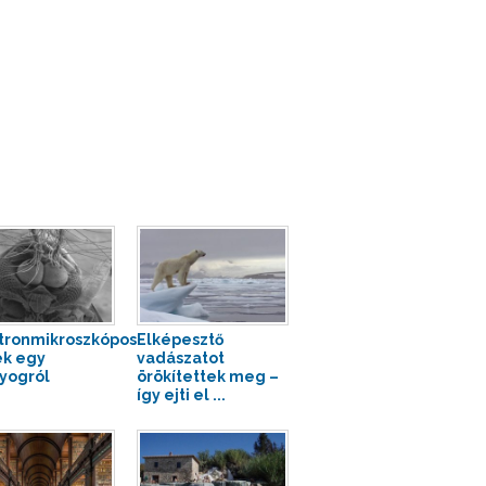
tronmikroszkópos
Elképesztő
k egy
vadászatot
yogról
örökítettek meg –
így ejti el ...