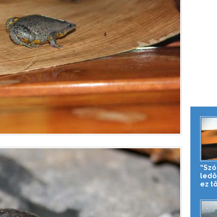
“Szó
ledö
ez tö