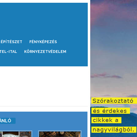
ÉPÍTÉSZET
FÉNYKÉPEZÉS
TEL-ITAL
KÖRNYEZETVÉDELEM
ÁNLÓ