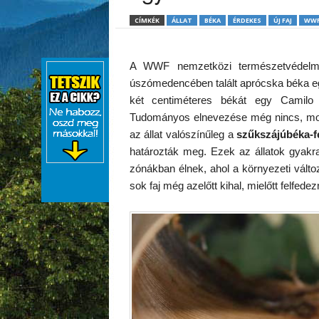
CÍMKÉK
ÁLLAT
BÉKA
ÉRDEKES
ÚJ FAJ
WW
A WWF nemzetközi természetvédelmi 
úszómedencében talált aprócska béka eg
két centiméteres békát egy Camilo 
Tudományos elnevezése még nincs, most
az állat valószínűleg a
szűkszájúbéka-f
határozták meg. Ezek az állatok gyakra
zónákban élnek, ahol a környezeti válto
sok faj még azelőtt kihal, mielőtt felfede