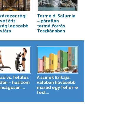
zázezer régi
Terme di Saturnia
vet őriz
– páratlan
szág legszebb
termálforrás
vtára
Toszkánában
ad vs. felülés
A színek fizikája:
ldön – hasizom
valóban hűvösebb
nságosan ...
marad egy fehérre
fest...