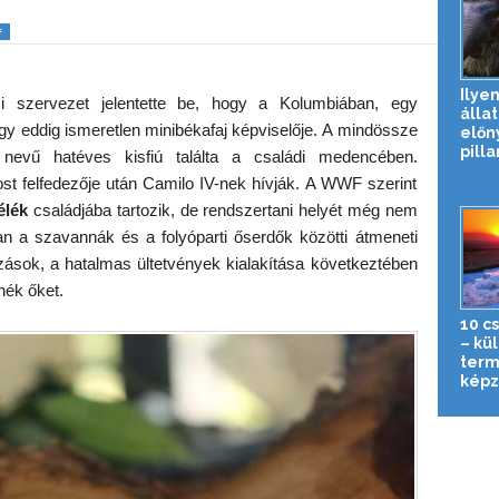
F
Ilyen
szervezet jelentette be, hogy a Kolumbiában, egy
álla
y eddig ismeretlen minibékafaj képviselője. A mindössze
előn
pilla
nevű hatéves kisfiú találta a családi medencében.
 felfedezője után Camilo IV-nek hívják. A WWF szerint
élék
családjába tartozik, de rendszertani helyét még nem
n a szavannák és a folyóparti őserdők közötti átmeneti
zások, a hatalmas ültetvények kialakítása következtében
znék őket.
10 c
– kü
term
képz