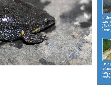
Indi
sze
jövő
lesz,
Út a
vilá
legv
szöve