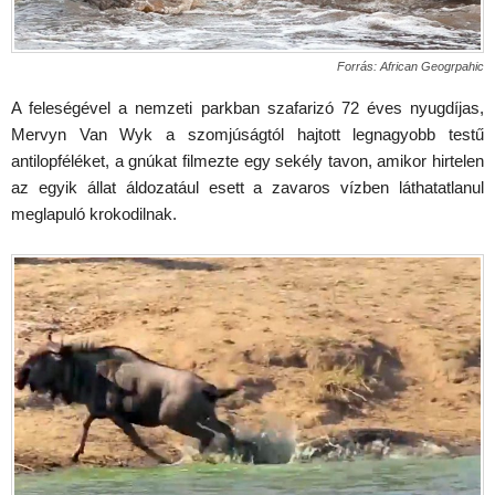
Forrás: African Geogrpahic
A feleségével a nemzeti parkban szafarizó 72 éves nyugdíjas,
Mervyn Van Wyk a szomjúságtól hajtott legnagyobb testű
antilopféléket, a gnúkat filmezte egy sekély tavon, amikor hirtelen
az egyik állat áldozatául esett a zavaros vízben láthatatlanul
meglapuló krokodilnak.