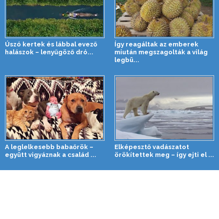
Úszó kertek és lábbal evező
Így reagáltak az emberek
halászok – lenyűgöző dró...
miután megszagolták a világ
legbü...
A leglelkesebb babaőrök –
Elképesztő vadászatot
együtt vigyáznak a család ...
örökítettek meg – így ejti el ...