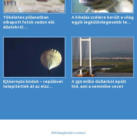
Tökéletes pillanatban
A kihalás szélére került a világ
elkapott fotók vadon élő
egyik legkülönlegesebb te...
állatokról ...
Ejtőernyős hódok – repülővel
A 350 millió dollárból épült
telepítették át az elsz...
híd, ami a semmibe vezet
Médiaajánlat/contact