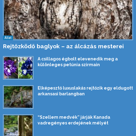
Állat
Rejtőzködő baglyok – az álcázás mesterei
A csillagos égbolt elevenedik meg a
különleges petúnia szirmain
Elképesztő luxuslakás rejtőzik egy eldugott
arkansasi barlangban
“Szellem medvék” járják Kanada
vadregényes erdejének mélyét