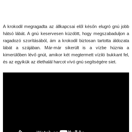
A krokodil megragadta az állkapcsai elől későn elugró gnú jobb
hátsó lábát. A gnú keservesen küzdött, hogy megszabaduljon a
ragadozó szorításából, ám a krokodil biztosan tartotta áldozata
lábát a szájában. Már-már sikerült is a vízbe húznia a
kimerülőben lévő gnút, amikor két megtermett víziló bukkant fel,
és az egyikük az élethalál harcot vívó gnú segítségére siet.