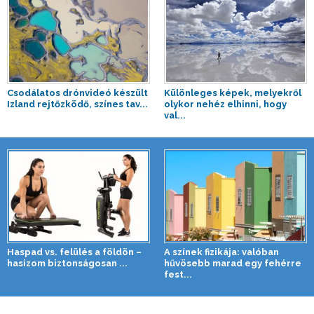
Csodálatos drónvideó készült
Különleges képek, melyekről
Izland rejtőzködő, színes tav...
olykor nehéz elhinni, hogy
val...
Haspad vs. felülés a földön –
A színek fizikája: valóban
hasizom biztonságosan ...
hűvösebb marad egy fehérre
fest...