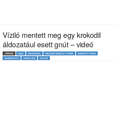
Víziló mentett meg egy krokodil
áldozatául esett gnút – videó
CÍMKÉK
GNÚ
KROKODIL
KRUGER NEMZETI PARK
NEMZETI PARK
RAGADOZÓ
VADVILÁG
VÍZILÓ