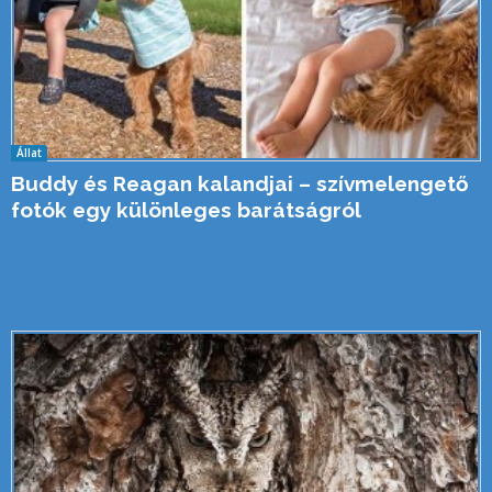
Állat
Buddy és Reagan kalandjai – szívmelengető
fotók egy különleges barátságról