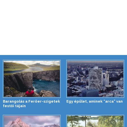
Barangolás a Feröer-szigetek
Egy épület, aminek “arca” van
festői tájain