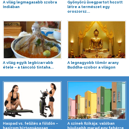
A világ legmagasabb szobra
Gyönyörű üvegpartot hozott
Indiában
létre a természet egy
oroszorsz...
A világ egyik legbizarrabb
A legnagyobb tömör arany
étele – a táncoló tintaha...
Buddha-szobor a világon
Haspad vs. felülés a földön –
A színek fizikája: valóban
hasizom biztonságosan ...
hűvösebb marad egy fehérre