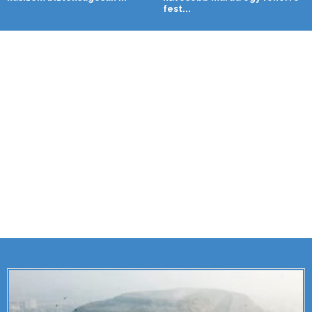
fest...