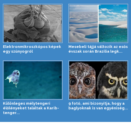
Elektronmikroszkópos képek
Mesebeli tájjá változik az esős
egy szúnyogról
évszak során Brazília legk...
Különleges mélytengeri
9 fotó, ami bizonyítja, hogy a
élőlényeket találtak a Karib-
baglyoknak is van egyéniség...
tenger...