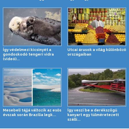
Így védelmezi kicsinyét a
Utcai árusok a világ különböző
gondoskodó tengeri vidra
országaiban
(videó)...
Mesebeli tájjá változik az esős
Így veszi be a derékszögű
évszak során Brazília legk...
kanyart egy túlméretezett
szállí...