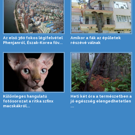
Az első 360 fokos légifelvétel
Amikor a fák az épületek
Phenjanról, Észak-Korea főv...
részévé válnak
Különleges hangulatú
Heti két óra a természetben a
fotósorozat a ritka szfinx
jó egészség elengedhetetlen
macskákról...
...