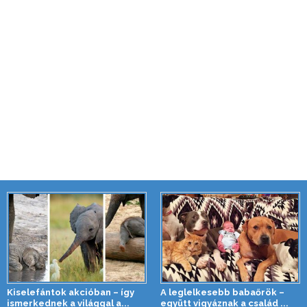
Kiselefántok akcióban – így
A leglelkesebb babaőrök –
ismerkednek a világgal a...
együtt vigyáznak a család ...