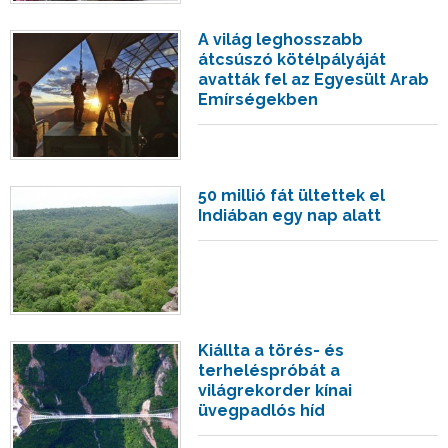
A világ leghosszabb
átcsúszó kötélpályáját
avatták fel az Egyesült Arab
Emírségekben
50 millió fát ültettek el
Indiában egy nap alatt
Kiállta a törés- és
terheléspróbát a
világrekorder kínai
üvegpadlós híd