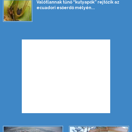
Valótlannak tűnő “kutyapók” rejtőzik az
ecuadori esőerdő mélyén...