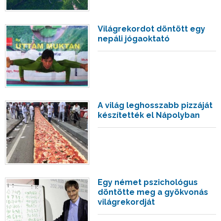
Világrekordot döntött egy
nepáli jógaoktató
A világ leghosszabb pizzáját
készítették el Nápolyban
Egy német pszichológus
döntötte meg a gyökvonás
világrekordját