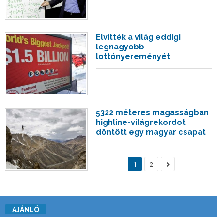
Elvitték a világ eddigi
legnagyobb
lottónyereményét
5322 méteres magasságban
highline-világrekordot
döntött egy magyar csapat
1
2
AJÁNLÓ