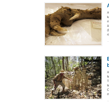
A
k
m
á
(
r
A
f
T
t
C
m