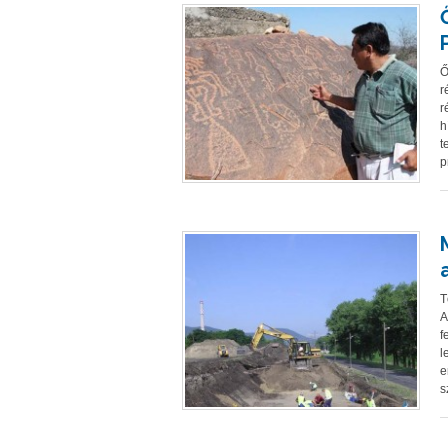
Ő
r
r
h
t
p
T
A
f
l
e
s