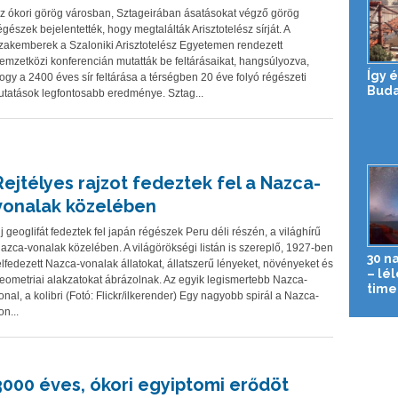
z ókori görög városban, Sztageirában ásatásokat végző görög
égészek bejelentették, hogy megtalálták Arisztotelész sírját. A
zakemberek a Szaloniki Arisztotelész Egyetemen rendezett
emzetközi konferencián mutatták be feltárásaikat, hangsúlyozva,
Így 
ogy a 2400 éves sír feltárása a térségben 20 éve folyó régészeti
Buda
utatások legfontosabb eredménye. Sztag...
Rejtélyes rajzot fedeztek fel a Nazca-
vonalak közelében
j geoglifát fedeztek fel japán régészek Peru déli részén, a világhírű
azca-vonalak közelében. A világörökségi listán is szereplő, 1927-ben
30 n
elfedezett Nazca-vonalak állatokat, állatszerű lényeket, növényeket és
– lé
eometriai alakzatokat ábrázolnak. Az egyik legismertebb Nazca-
time-
onal, a kolibri (Fotó: Flickr/ilkerender) Egy nagyobb spirál a Nazca-
on...
3000 éves, ókori egyiptomi erődöt