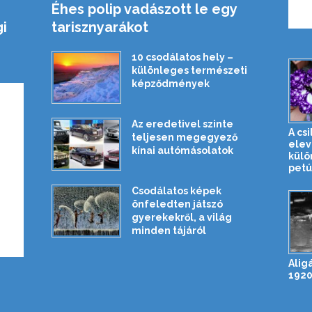
Éhes polip vadászott le egy
i
tarisznyarákot
10 csodálatos hely –
különleges természeti
képződmények
Az eredetivel szinte
A cs
teljesen megegyező
elev
kínai autómásolatok
külö
petún
Csodálatos képek
önfeledten játszó
gyerekekről, a világ
minden tájáról
Alig
1920