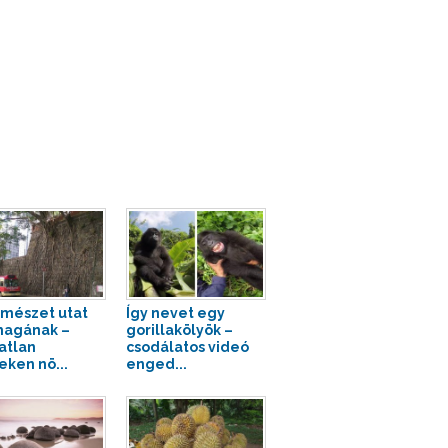
rmészet utat
Így nevet egy
magának –
gorillakölyök –
atlan
csodálatos videó
eken nö...
enged...