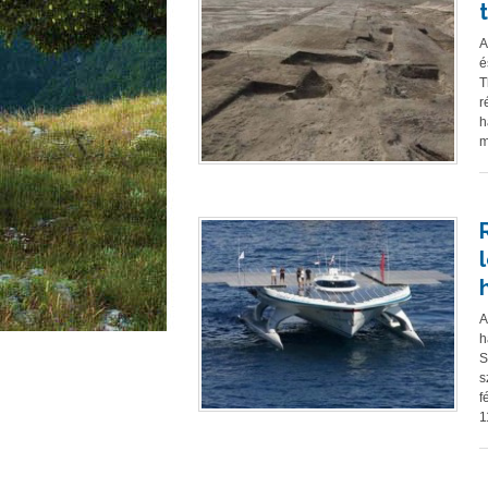
A
é
T
r
h
m
A
h
S
s
f
1