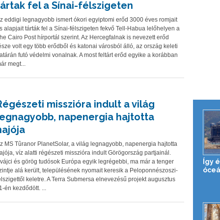
tártak fel a Sínai-félszigeten
z eddigi legnagyobb ismert ókori egyiptomi erőd 3000 éves romjait
s alapjait tárták fel a Sínai-félszigeten fekvő Tell-Habua lelőhelyen a
he Cairo Post hírportál szerint. Az Hercegfalnak is nevezett erőd
észe volt egy több erődből és katonai városból álló, az ország keleti
atárán futó védelmi vonalnak. A most feltárt erőd egyike a korábban
ár megt...
Régészeti misszióra indult a világ
legnagyobb, napenergia hajtotta
hajója
z MS Tûranor PlanetSolar, a világ legnagyobb, napenergia hajtotta
ajója, víz alatti régészeti misszióra indult Görögország partjainál.
Így 
vájci és görög tudósok Európa egyik legrégebbi, ma már a tenger
óceá
zintje alá került, településének nyomait keresik a Peloponnészoszi-
élszigettől keletre. A Terra Submersa elnevezésű projekt augusztus
1-én kezdődött. ...