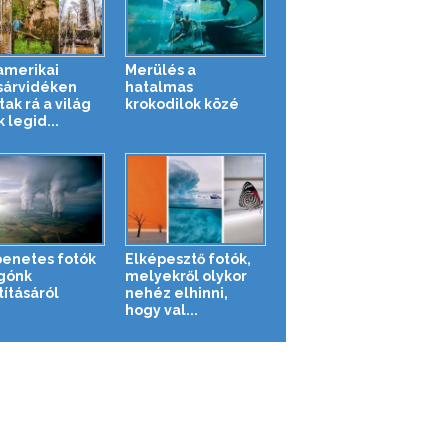
amerikai
Merülés a
árvidéken
hatalmas
tak rá a világ
krokodilok közé
 legid...
enetes fotók
Elképesztő fotók,
gónk
melyekről olykor
tításáról
nehéz elhinni,
hogy val...