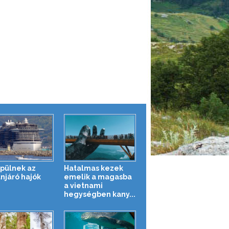
épülnek az
Hatalmas kezek
njáró hajók
emelik a magasba
a vietnami
hegységben kany...