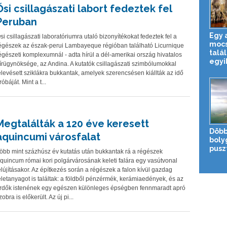
Ősi csillagászati labort fedeztek fel
Peruban
Egy 
si csillagászati laboratóriumra utaló bizonyítékokat fedeztek fel a
mocs
égészek az észak-perui Lambayeque régióban található Licurnique
talál
égészeti komplexumnál - adta hírül a dél-amerikai ország hivatalos
egyik
írügynöksége, az Andina. A kutatók csillagászati szimbólumokkal
elevésett sziklákra bukkantak, amelyek szerencsésen kiállták az idő
róbáját. Mint a t...
Megtalálták a 120 éve keresett
Döbb
aquincumi városfalat
boly
pusz
öbb mint százhúsz év kutatás után bukkantak rá a régészek
quincum római kori polgárvárosának keleti falára egy vasútvonal
elújításakor. Az építkezés során a régészek a falon kívül gazdag
eletanyagot is találtak: a földből pénzérmék, kerámiaedények, és az
rdők istenének egy egészen különleges épségben fennmaradt apró
zobra is előkerült. Az új pi...