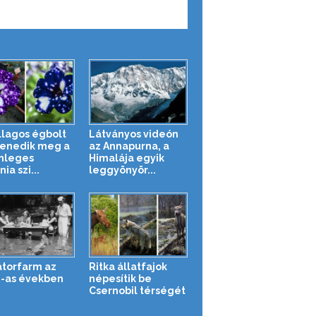
illagos égbolt
Látványos videón
enedik meg a
az Annapurna, a
nleges
Himalája egyik
ia szi...
leggyönyör...
átorfarm az
Ritka állatfajok
-as években
népesítik be
Csernobil térségét