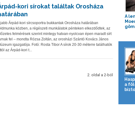
Árpád-kori sírokat találtak Orosháza
határában
A le
Moer
jabb Árpád-kori sírcsoportra bukkantak Orosháza határában
gömb
öldmunka közben, a régészeti munkálatok pénteken elkezdődtek, az
lőzetes felmérések szerint mintegy hatvan-nyolcvan épen maradt sírt
árnak fel – mondta Rózsa Zoltán, az orosházi Szántó Kovács János
úzeum igazgatója. Fotó: Rosta Tibor A sírok 20-30 méterre találhatók
ttól az Árpád-kori t...
2. oldal a 2-ból
Hasp
a fö
bizto