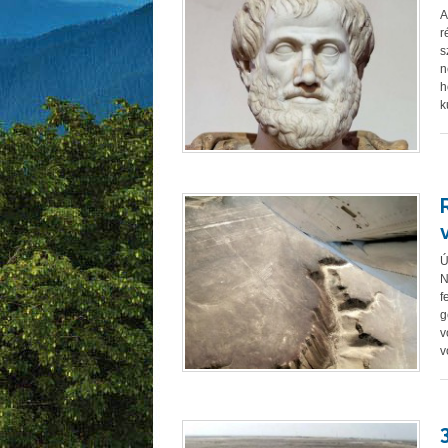
A
r
s
n
h
k
Ú
N
f
g
v
v