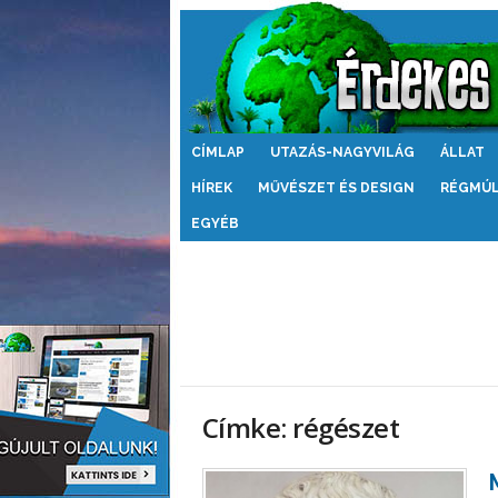
Érdekes
CÍMLAP
UTAZÁS-NAGYVILÁG
ÁLLAT
Világ
HÍREK
MŰVÉSZET ÉS DESIGN
RÉGMÚ
EGYÉB
Címke: régészet