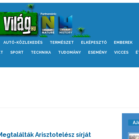
AUTÓ-KÖZLEKEDÉS
TERMÉSZET
ELKÉPESZTŐ
EMBEREK
LT
SPORT
TECHNIKA
TUDOMÁNY
ESEMÉNY
VICCES
É
AJ
Megtalálták Arisztotelész sírját