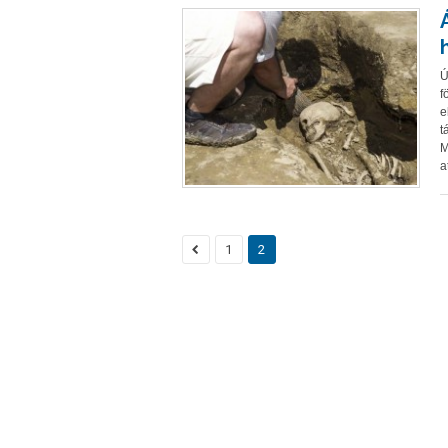
Ú
f
e
t
M
a
1
2