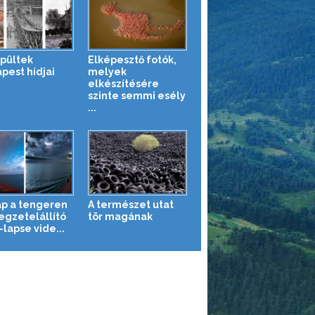
épültek
Elképesztő fotók,
pest hídjai
melyek
elkészítésére
szinte semmi esély
...
ap a tengeren
A természet utat
legzetelállító
tör magának
lapse vide...