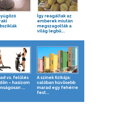
nyűgöző
Így reagáltak az
aki
emberek miután
sziklák
megszagolták a
világ legbü...
ad vs. felülés
A színek fizikája:
ldön – hasizom
valóban hűvösebb
nságosan ...
marad egy fehérre
fest...