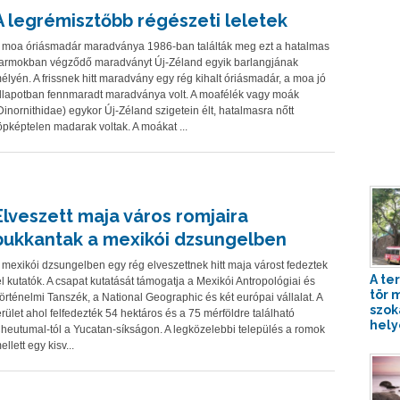
A legrémisztőbb régészeti leletek
 moa óriásmadár maradványa 1986-ban találták meg ezt a hatalmas
armokban végződő maradványt Új-Zéland egyik barlangjának
élyén. A frissnek hitt maradvány egy rég kihalt óriásmadár, a moa jó
llapotban fennmaradt maradványa volt. A moafélék vagy moák
Dinornithidae) egykor Új-Zéland szigetein élt, hatalmasra nőtt
öpképtelen madarak voltak. A moákat ...
Elveszett maja város romjaira
bukkantak a mexikói dzsungelben
 mexikói dzsungelben egy rég elveszettnek hitt maja várost fedeztek
A te
el kutatók. A csapat kutatását támogatja a Mexikói Antropológiai és
tör 
örténelmi Tanszék, a National Geographic és két európai vállalat. A
szok
erület ahol felfedezték 54 hektáros és a 75 mérföldre található
hely
heutumal-tól a Yucatan-síkságon. A legközelebbi település a romok
ellett egy kisv...