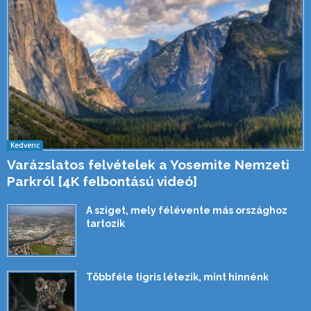
Kedvenc
Varázslatos felvételek a Yosemite Nemzeti
Parkról [4K felbontású videó]
A sziget, mely félévente más országhoz
tartozik
Többféle tigris létezik, mint hinnénk