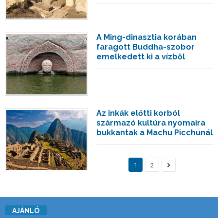
A Ming-dinasztia korában
faragott Buddha-szobor
emelkedett ki a vízből
Az inkák előtti korból
származó kultúra nyomaira
bukkantak a Machu Picchunál
1
2
AJÁNLÓ