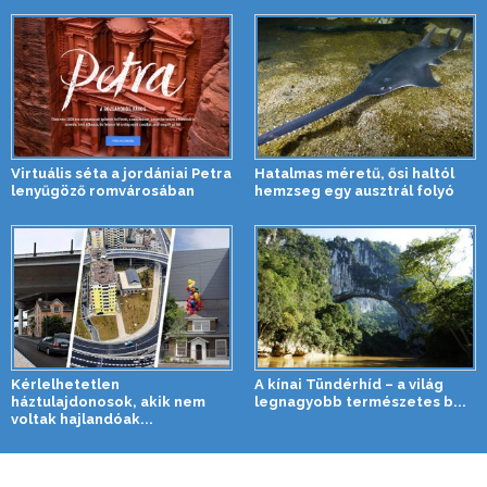
Virtuális séta a jordániai Petra
Hatalmas méretű, ősi haltól
lenyűgöző romvárosában
hemzseg egy ausztrál folyó
Kérlelhetetlen
A kínai Tündérhíd – a világ
háztulajdonosok, akik nem
legnagyobb természetes b...
voltak hajlandóak...