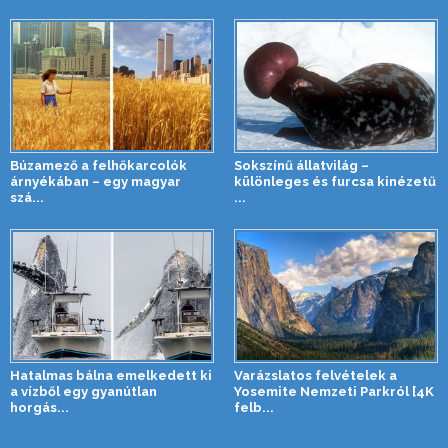
Búzamező a felhőkarcolók
Sokszínű állatvilág –
árnyékában – egy magyar
különleges és furcsa kinézetű
szá...
...
Hatalmas bálna emelkedett ki
Varázslatos felvételek a
a vízből egy gyanútlan
Yosemite Nemzeti Parkról [4K
horgás...
felb...