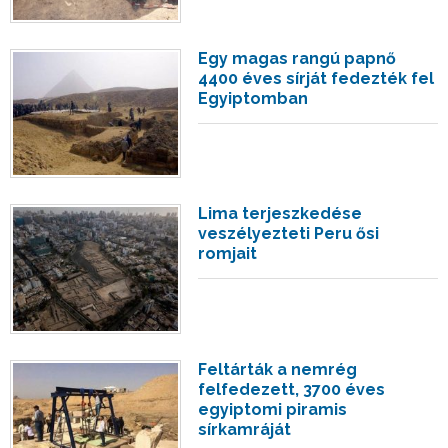
Egy magas rangú papnő
4400 éves sírját fedezték fel
Egyiptomban
Lima terjeszkedése
veszélyezteti Peru ősi
romjait
Feltárták a nemrég
felfedezett, 3700 éves
egyiptomi piramis
sírkamráját