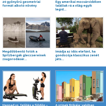
20 gyönyörű geometriai
Egy amerikai mocsárvidéken
formát alkotó növény
találtak rá a világ egyik
legid...
Megdöbbentő fotók a
Imádja az idős elefánt, ha
Spitzbergák gleccsereinek
gondozója klasszikus zenét
zsugorodásár...
játs...
Haspad vs. felülés a földön –
A színek fizikája: valóban