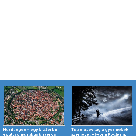
Nördlingen – egy kráterbe
Téli mesevilág a gyermekek
épült romantikus kisváros
szemével – Iwona Podlasiń...