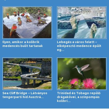
Ilyen, amikor a kolibrik
Lebegés a város felett –
medencés bulit tartanak
elképesztő medence épült
eg...
Sea Cliff Bridge – Látványos
Trinidad és Tobago repülő
tengerparti híd Ausztrá...
drágakövei, a színpompás
kolibri...