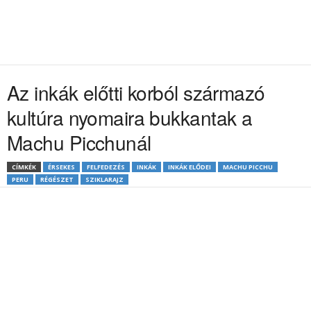
Az inkák előtti korból származó
kultúra nyomaira bukkantak a
Machu Picchunál
CÍMKÉK
ÉRSEKES
FELFEDEZÉS
INKÁK
INKÁK ELŐDEI
MACHU PICCHU
PERU
RÉGÉSZET
SZIKLARAJZ