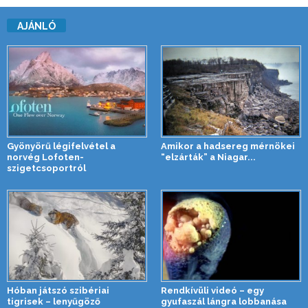
AJÁNLÓ
Gyönyörű légifelvétel a
Amikor a hadsereg mérnökei
norvég Lofoten-
“elzárták” a Niagar...
szigetcsoportról
Hóban játszó szibériai
Rendkívüli videó – egy
tigrisek – lenyűgöző
gyufaszál lángra lobbanása