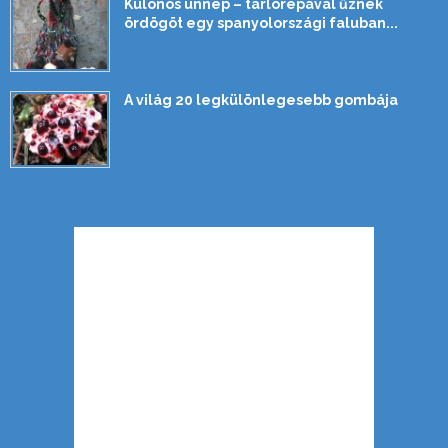
Különös ünnep – tarlórépával űznek
ördögöt egy spanyolországi faluban...
A világ 20 legkülönlegesebb gombája