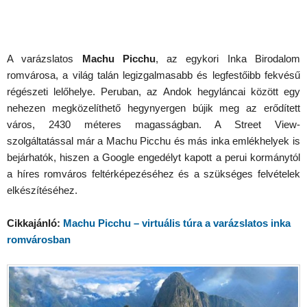
A varázslatos
Machu Picchu
, az egykori Inka Birodalom
romvárosa, a világ talán legizgalmasabb és legfestőibb fekvésű
régészeti lelőhelye. Peruban, az Andok hegyláncai között egy
nehezen megközelíthető hegynyergen bújik meg az erődített
város, 2430 méteres magasságban. A Street View-
szolgáltatással már a Machu Picchu és más inka emlékhelyek is
bejárhatók, hiszen a Google engedélyt kapott a perui kormánytól
a híres romváros feltérképezéséhez és a szükséges felvételek
elkészítéséhez.
Cikkajánló:
Machu Picchu – virtuális túra a varázslatos inka
romvárosban