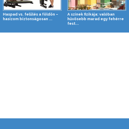
Haspad vs. felülés a földön –
A színek fizikája: valóban
hasizom biztonságosan ...
hűvösebb marad egy fehérre
fest...