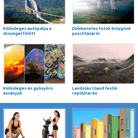
Különleges autópálya a
Döbbenetes fotók bolygónk
dzsungel fölött
pusztításáról
Különleges és gyönyörű
Landolás Izland festői
ásványok
repülőterén