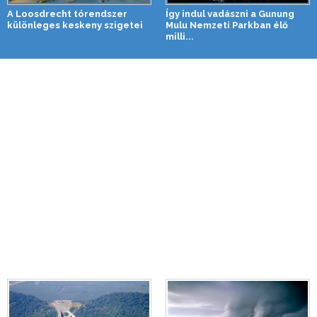
A Loosdrecht tórendszer
Így indul vadászni a Gunung
különleges keskeny szigetei
Mulu Nemzeti Parkban élő
milli...