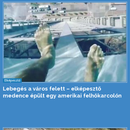
Elképesztő
Lebegés a város felett – elképesztő
medence épült egy amerikai felhőkarcolón