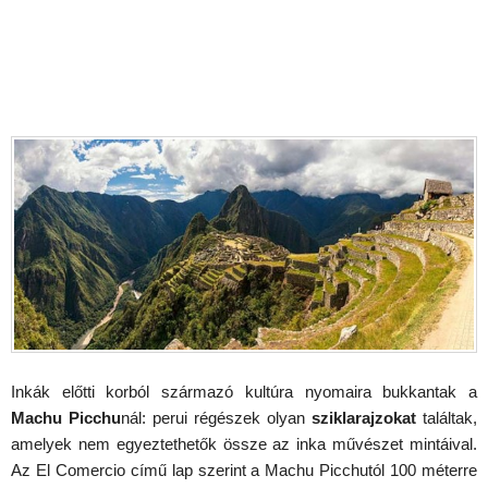
Inkák előtti korból származó kultúra nyomaira bukkantak a
Machu Picchu
nál: perui régészek olyan
sziklarajzokat
találtak,
amelyek nem egyeztethetők össze az inka művészet mintáival.
Az El Comercio című lap szerint a Machu Picchutól 100 méterre