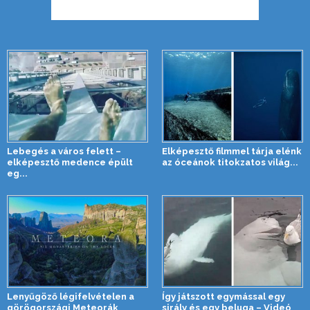
Lebegés a város felett –
Elképesztő filmmel tárja elénk
elképesztő medence épült
az óceánok titokzatos világ...
eg...
Lenyűgöző légifelvételen a
Így játszott egymással egy
görögországi Meteorák
sirály és egy beluga – Videó