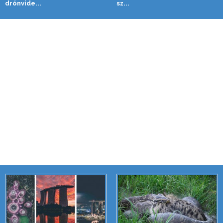
drónvide...
sz...