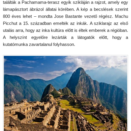
találták a Pachamama-terasz egyik szikláján a rajzot, amely egy
lámapásztort ábrázol állatai körében. A kép a becslések szerint
800 éves lehet – mondta Jose Bastante vezető régész. Machu
Picchut a 15. században emelték az inkák. A sziklarajz az első
utalás arra, hogy az inka kultúra előtt is éltek emberek a régióban.
A helyszínt egyelőre lezárták a látogatók előtt, hogy a
kutatómunka zavartalanul folyhasson.