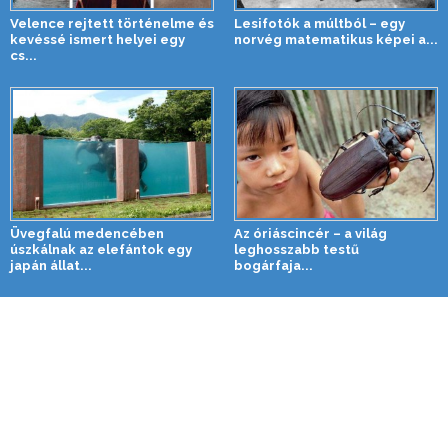
Velence rejtett történelme és
Lesifotók a múltból – egy
kevéssé ismert helyei egy
norvég matematikus képei a...
cs...
Üvegfalú medencében
Az óriáscincér – a világ
úszkálnak az elefántok egy
leghosszabb testű
japán állat...
bogárfaja...