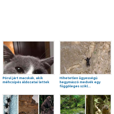
Pórul járt macskák, akik
Hihetetlen ügyességű
méhcsípés áldozatai lettek
hegymászó medvék egy
függőleges szikl...