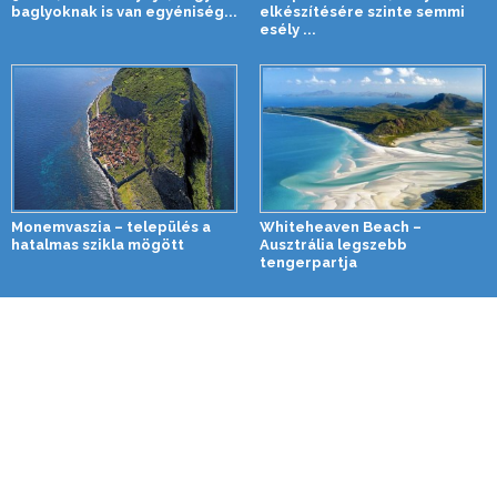
baglyoknak is van egyéniség...
elkészítésére szinte semmi
esély ...
Monemvaszia – település a
Whiteheaven Beach –
hatalmas szikla mögött
Ausztrália legszebb
tengerpartja