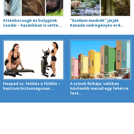
Attenborough és bolygónk
“Szellem medvék” járják
csodái – hazánkban is vette...
Kanada vadregényes erd...
Haspad vs. felülés a földön –
A színek fizikája: valóban
hasizom biztonságosan ...
hűvösebb marad egy fehérre
fest...