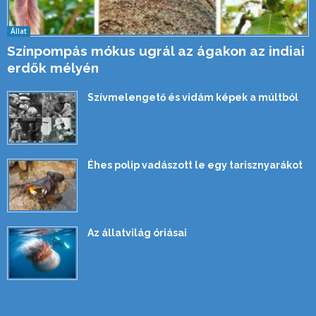
Állat
Színpompás mókus ugrál az ágakon az indiai
erdők mélyén
Szívmelengető és vidám képek a múltból
Éhes polip vadászott le egy tarisznyarákot
Az állatvilág óriásai