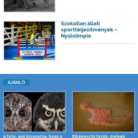
Szokatlan állati
sportteljesítmények –
Nyúlolimpia
AJÁNLÓ
9 fotó, ami bizonyítja, hogy a
Elképesztő fotók, melyek