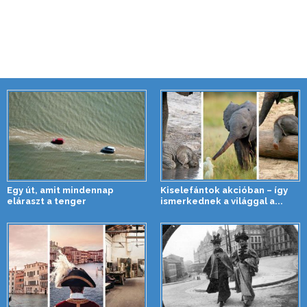
Egy út, amit mindennap
Kiselefántok akcióban – így
eláraszt a tenger
ismerkednek a világgal a...