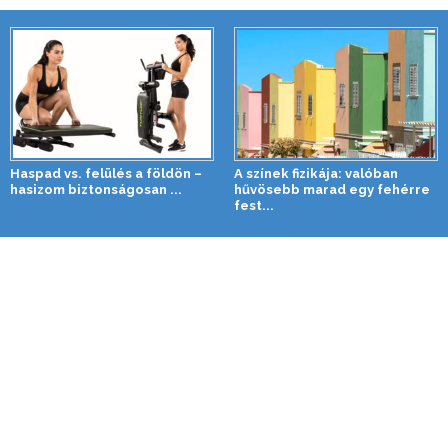
Haspad vs. felülés a földön –
A színek fizikája: valóban
hasizom biztonságosan ...
hűvösebb marad egy fehérre
fest...