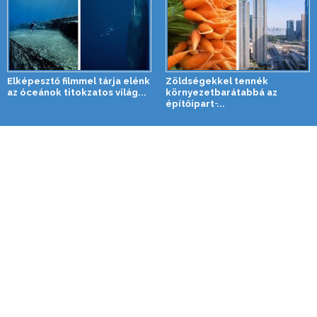
Elképesztő filmmel tárja elénk
Zöldségekkel tennék
az óceánok titokzatos világ...
környezetbarátabbá az
építőipart ̵...