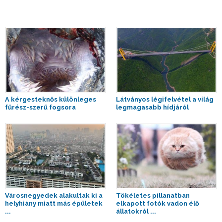
A kérgesteknős különleges
Látványos légifelvétel a világ
fűrész-szerű fogsora
legmagasabb hídjáról
Városnegyedek alakultak ki a
Tökéletes pillanatban
helyhiány miatt más épületek
elkapott fotók vadon élő
...
állatokról ...