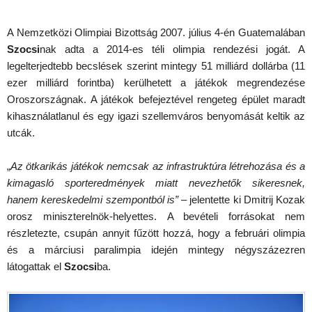
A Nemzetközi Olimpiai Bizottság 2007. július 4-én Guatemalában
Szocsi
nak adta a 2014-es téli olimpia rendezési jogát. A
legelterjedtebb becslések szerint mintegy 51 milliárd dollárba (11
ezer milliárd forintba) kerülhetett a játékok megrendezése
Oroszországnak. A játékok befejeztével rengeteg épület maradt
kihasználatlanul és egy igazi szellemváros benyomását keltik az
utcák.
„
Az ötkarikás játékok nemcsak az infrastruktúra létrehozása és a
kimagasló sporteredmények miatt nevezhetők sikeresnek,
hanem kereskedelmi szempontból is”
– jelentette ki Dmitrij Kozak
orosz miniszterelnök-helyettes. A bevételi forrásokat nem
részletezte, csupán annyit fűzött hozzá, hogy a februári olimpia
és a márciusi paralimpia idején mintegy négyszázezren
látogattak el
Szocsi
ba.