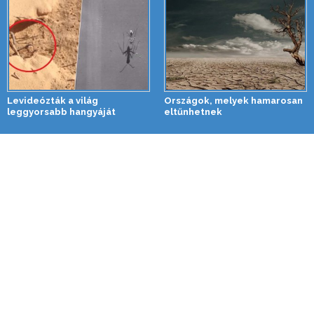
Levideózták a világ
Országok, melyek hamarosan
leggyorsabb hangyáját
eltűnhetnek