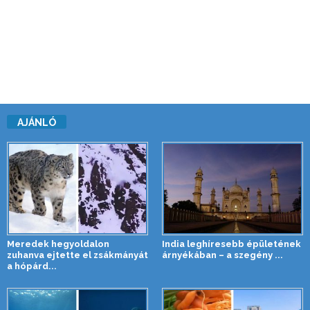
AJÁNLÓ
Meredek hegyoldalon
India leghíresebb épületének
zuhanva ejtette el zsákmányát
árnyékában – a szegény ...
a hópárd...