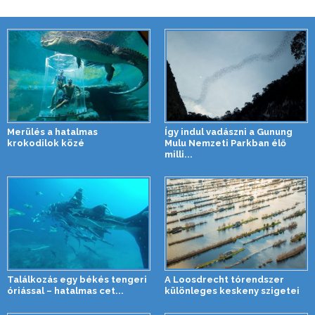
Merülés a hatalmas
Így indul vadászni a Gunung
krokodilok közé
Mulu Nemzeti Parkban élő
milli...
Találkozás egy békés tengeri
A Loosdrecht tórendszer
óriással – hatalmas cet...
különleges keskeny szigetei