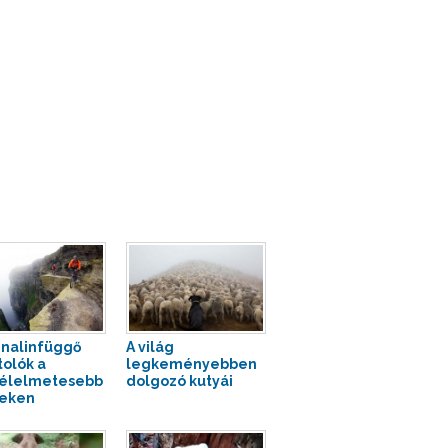
nalinfüggő
A világ
tolók a
legkeményebben
élelmetesebb
dolgozó kutyái
eken