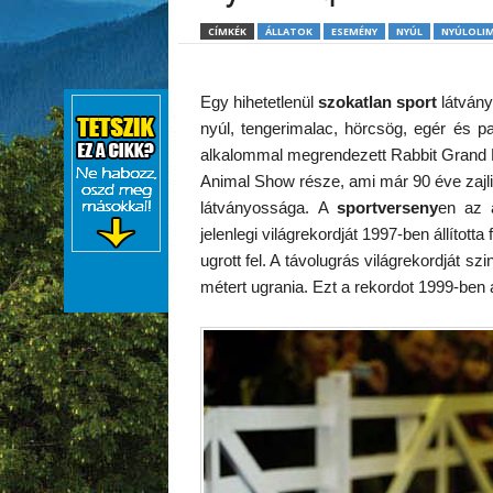
CÍMKÉK
ÁLLATOK
ESEMÉNY
NYÚL
NYÚLOLIM
Egy hihetetlenül
szokatlan sport
látvány
nyúl, tengerimalac, hörcsög, egér és p
alkalommal megrendezett Rabbit Grand N
Animal Show része, ami már 90 éve zajli
látványossága. A
sportverseny
en az á
jelenlegi világrekordját 1997-ben állítot
ugrott fel. A távolugrás világrekordját sz
métert ugrania. Ezt a rekordot 1999-ben áll