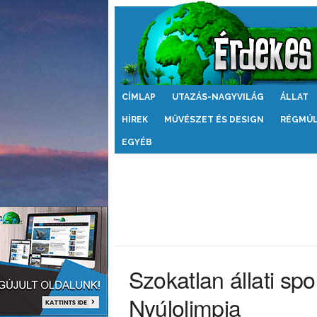
Érdekes
CÍMLAP
UTAZÁS-NAGYVILÁG
ÁLLAT
Világ
HÍREK
MŰVÉSZET ÉS DESIGN
RÉGMÚ
EGYÉB
Szokatlan állati spo
Nyúlolimpia