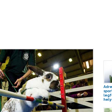
Adre
spor
legf
hely