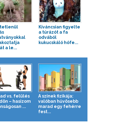
tetlenül
Kíváncsian figyelte
ás
a túrázót a fa
tványokkal
odvából
akoztatja
kukucskáló hófe...
t a le...
ad vs. felülés
A színek fizikája:
ldön – hasizom
valóban hűvösebb
nságosan ...
marad egy fehérre
fest...