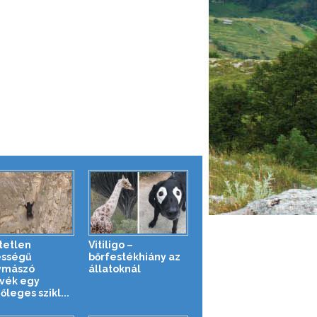
tetlen
Vitiligo –
ességű
bőrfestékhiány az
ymászó
állatoknál
vék egy
leges szikl...