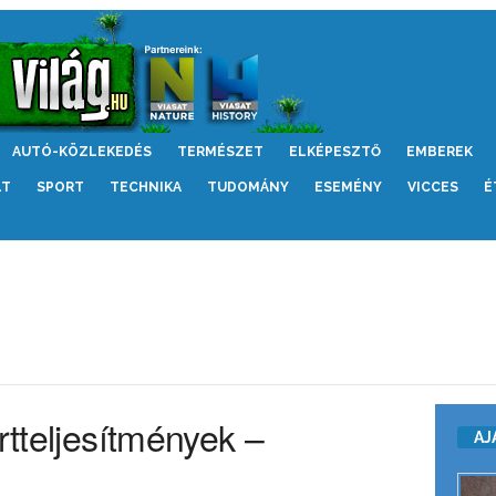
AUTÓ-KÖZLEKEDÉS
TERMÉSZET
ELKÉPESZTŐ
EMBEREK
LT
SPORT
TECHNIKA
TUDOMÁNY
ESEMÉNY
VICCES
É
rtteljesítmények –
AJ