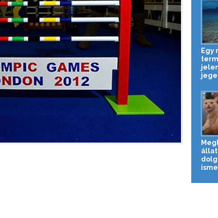
Egy
term
jele
jeges
Megl
állat
dolg
isme