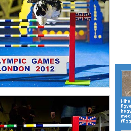
Hihe
ügy
heg
med
függő