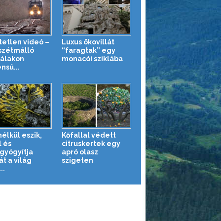
tetlen videó –
Luxus ökovillát
szétmálló
“faragtak” egy
zálakon
monacói sziklába
nsú...
élkül eszik,
Kőfallal védett
l és
citruskertek egy
yógyítja
apró olasz
t a világ
szigeten
..