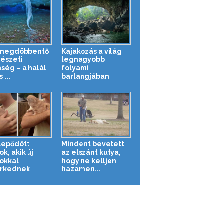
 megdöbbentő
Kajakozás a világ
észeti
legnagyobb
nség – a halál
folyami
 ...
barlangjában
epődött
Mindent bevetett
ok, akik új
az elszánt kutya,
okkal
hogy ne kelljen
rkednek
hazamen...