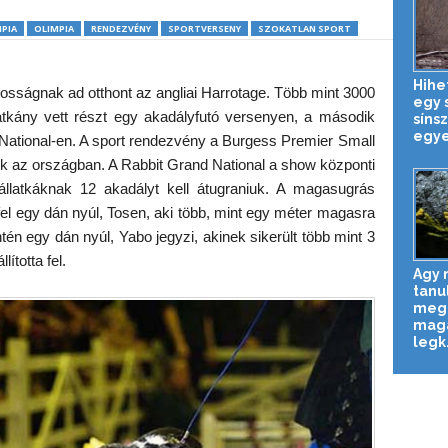
PIA
OLIMPIA
RENDEZVÉNY
SPORTVERSENY
SZOKATLAN SPORT
Hihe
osságnak ad otthont az angliai Harrotage. Több mint 3000
egy 
atkány vett részt egy akadályfutó versenyen, a második
síns
egye
ational-en. A sport rendezvény a Burgess Premier Small
k az országban. A Rabbit Grand National a show központi
llatkáknak 12 akadályt kell átugraniuk. A magasugrás
ta fel egy dán nyúl, Tosen, aki több, mint egy méter magasra
intén egy dán nyúl, Yabo jegyzi, akinek sikerült több mint 3
ította fel.
Agy n
tanu
megg
magá
legk.