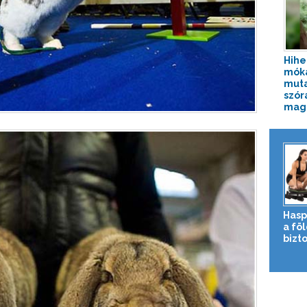
Hihe
mók
muta
szór
magá
Hasp
a fö
bizto