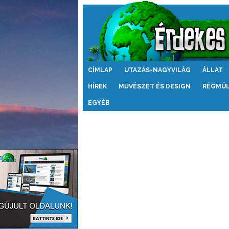
Érdekes
CÍMLAP
UTAZÁS-NAGYVILÁG
ÁLLAT
Világ
HÍREK
MŰVÉSZET ÉS DESIGN
RÉGMÚ
EGYÉB