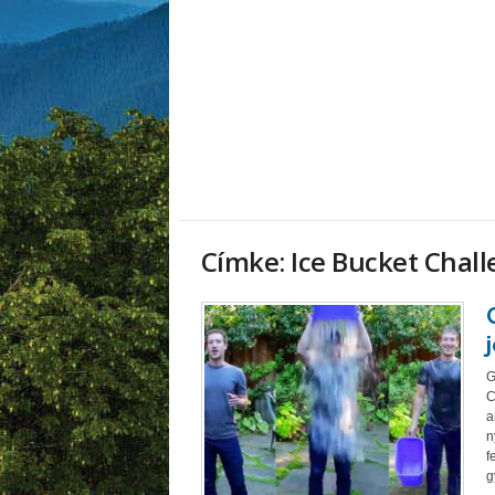
Címke: Ice Bucket Chal
G
C
a
n
f
g