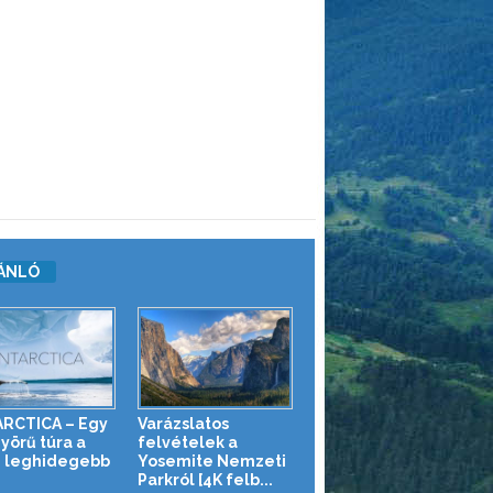
ÁNLÓ
RCTICA – Egy
Varázslatos
yörű túra a
felvételek a
g leghidegebb
Yosemite Nemzeti
Parkról [4K felb...