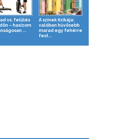
ad vs. felülés
A színek fizikája:
ldön – hasizom
valóban hűvösebb
nságosan ...
marad egy fehérre
fest...