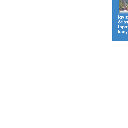
Így s
óriás
lapá
kany