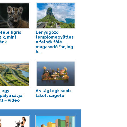
féle tigris
Lenyűgöző
zik, mint
templomegyüttes
énk
a felhők fölé
magasodó Fanjing
h...
 egy
A világ legkisebb
pálya sávjai
lakott szigetei
tt – Videó