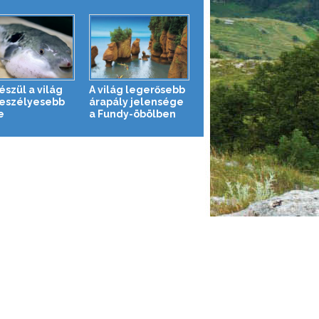
észül a világ
A világ legerősebb
eszélyesebb
árapály jelensége
e
a Fundy-öbölben