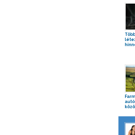
Több
léte
hinn
Farm
autó
közö