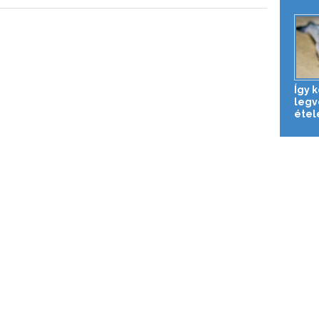
Így k
legv
étel