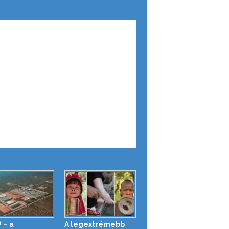
 – a
A legextrémebb