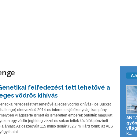
lenge
AJ
Genetikai felfedezést tett lehetővé a
jeges vödrös kihívás
enetikai felfedezést tett lehetővé a jeges vödrös kihívás (Ice Bucket
hallenge) elnevezésű 2014-es internetes jótékonysági kampány,
melyben világszerte ismert és ismeretlen emberek öntötték magukat
ANTA
yakon egy vödör jéghideg vízzel és sokan tettek közülük pénzbeli
gyön
elajánlást. Az összegyűlt 115 millió dollárt (32,7 milliárd forint) az ALS
vilá
yógyíthatat...
k...