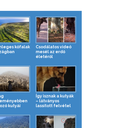
nleges kőfalak
Csodálatos videó
szágban
mesél az erdő
életéről
ág
Így isznak a kutyák
keményebben
– látványos
ozó kutyái
lassított felvétel