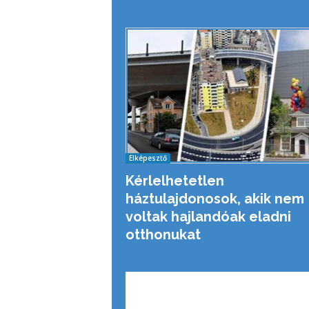
Elképesztő
Kérlelhetetlen
háztulajdonosok, akik nem
voltak hajlandóak eladni
otthonukat