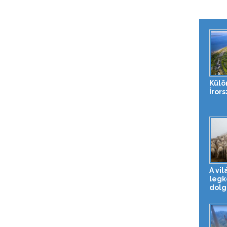
Külö
Íror
A vil
leg
dolg