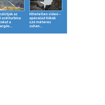
zállítják az
Hihetetlen videó –
i szélturbina
apácalúd fiókák
tokat a
120 méteres
argós...
zuhan...