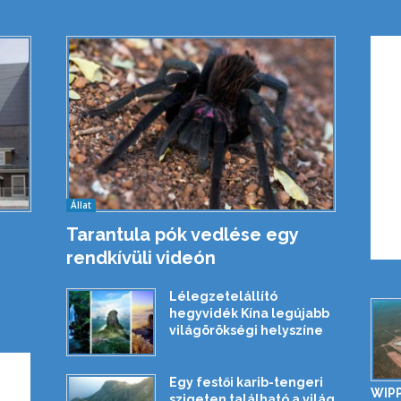
Állat
Tarantula pók vedlése egy
rendkívüli videón
Lélegzetelállító
hegyvidék Kína legújabb
világörökségi helyszíne
Egy festői karib-tengeri
WIPP
szigeten található a világ