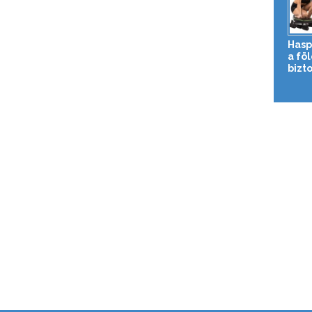
Hasp
a fö
bizto