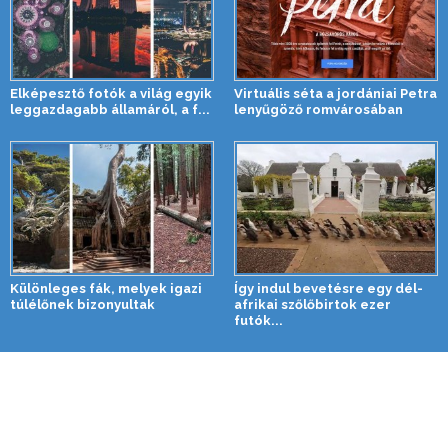
Elképesztő fotók a világ egyik
Virtuális séta a jordániai Petra
leggazdagabb államáról, a f...
lenyűgöző romvárosában
Különleges fák, melyek igazi
Így indul bevetésre egy dél-
túlélőnek bizonyultak
afrikai szőlőbirtok ezer
futók...