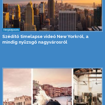
Fényképezés
Szédítő timelapse videó New Yorkról, a
mindig nyüzsgő nagyvárosról