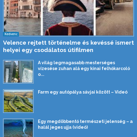
Kedvenc
Velence rejtett történelme és kevéssé ismert
helyei egy csodálatos útifilmen
A világ legmagasabb mesterséges
vízesése zuhan alá egy kínai felhőkarcoló
o...
Farm egy autópálya sávjai között – Videó
Egy megdöbbentő természeti jelenség – a
halál jeges ujja (videó)