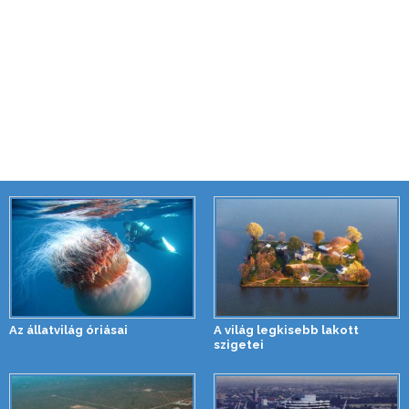
Az állatvilág óriásai
A világ legkisebb lakott
szigetei