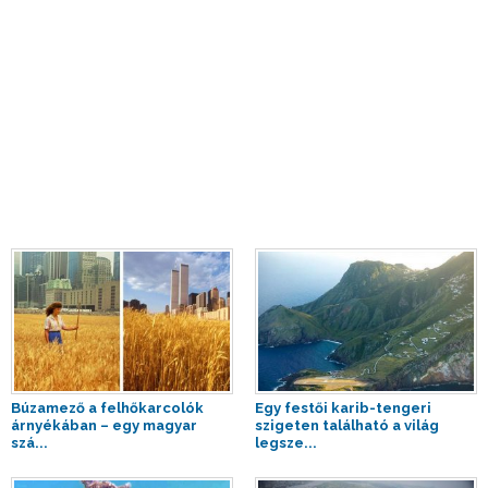
Búzamező a felhőkarcolók
Egy festői karib-tengeri
árnyékában – egy magyar
szigeten található a világ
szá...
legsze...