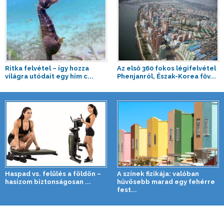
Ritka felvétel – így hozza
Az első 360 fokos légifelvétel
világra utódait egy hím c...
Phenjanról, Észak-Korea főv...
Haspad vs. felülés a földön –
A színek fizikája: valóban
hasizom biztonságosan ...
hűvösebb marad egy fehérre
fest...