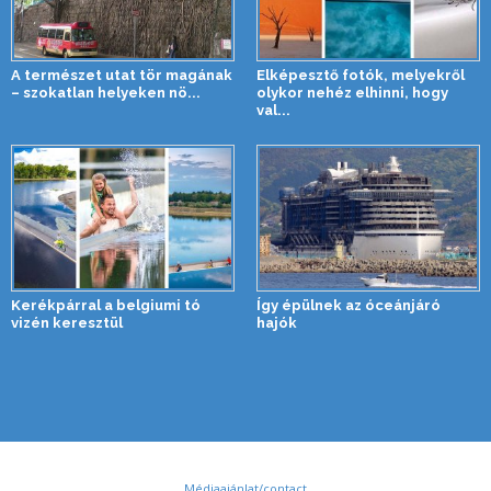
A természet utat tör magának
Elképesztő fotók, melyekről
– szokatlan helyeken nö...
olykor nehéz elhinni, hogy
val...
Kerékpárral a belgiumi tó
Így épülnek az óceánjáró
vizén keresztül
hajók
Médiaajánlat/contact