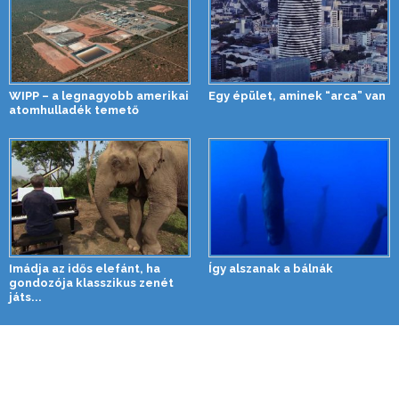
WIPP – a legnagyobb amerikai
Egy épület, aminek “arca” van
atomhulladék temető
Imádja az idős elefánt, ha
Így alszanak a bálnák
gondozója klasszikus zenét
játs...