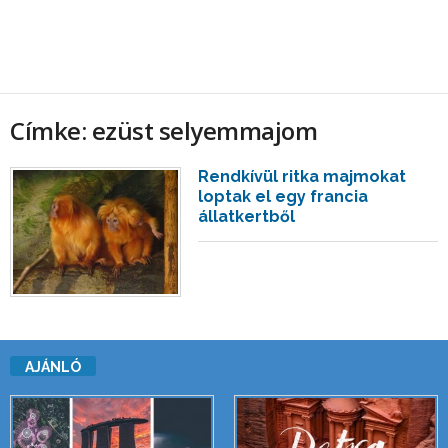
Címke: ezüst selyemmajom
Rendkívül ritka majmokat
loptak el egy francia
állatkertből
AJÁNLÓ