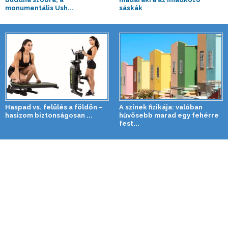
monumentális Ush...
sáskák
Haspad vs. felülés a földön –
A színek fizikája: valóban
hasizom biztonságosan ...
hűvösebb marad egy fehérre
fest...