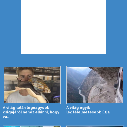
A világ talán legnagyobb
A világ egyik
csigájáról nehéz elhinni, hogy
legfélelmetesebb útja
va...