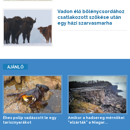
Vadon élő bölénycsordához
csatlakozott szökése után
egy házi szarvasmarha
AJÁNLÓ
Éhes polip vadászott le egy
Amikor a hadsereg mérnökei
tarisznyarákot
“elzárták” a Niagar...