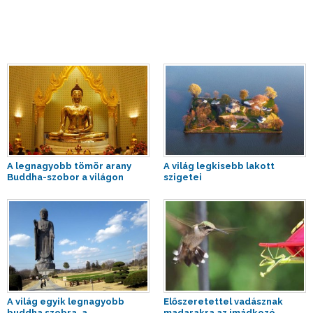
A legnagyobb tömör arany
A világ legkisebb lakott
Buddha-szobor a világon
szigetei
A világ egyik legnagyobb
Előszeretettel vadásznak
buddha szobra, a
madarakra az imádkozó