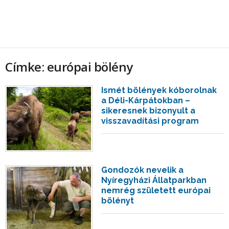
Címke: európai bölény
Ismét bölények kóborolnak
a Déli-Kárpátokban –
sikeresnek bizonyult a
visszavadítási program
Gondozók nevelik a
Nyíregyházi Állatparkban
nemrég született európai
bölényt