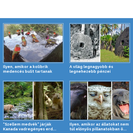
Ilyen, amikor a kolibrik
A világ legnagyobb és
medencés bulit tartanak
legnehezebb pénzei
“Szellem medvék” járják
Ilyen, amikor az állatokat nem
Kanada vadregényes erd...
túl előnyös pillanatokban ö...