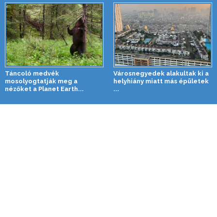
Táncoló medvék
Városnegyedek alakultak ki a
mosolyogtatják meg a
helyhiány miatt más épületek
nézőket a Planet Earth...
...