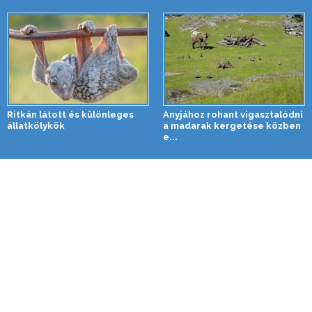
Ritkán látott és különleges
Anyjához rohant vigasztalódni
állatkölykök
a madarak kergetése közben
e...