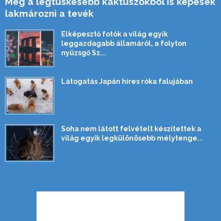
Még a legtüskésebb kaktuszokból is képesek
lakmározni a tevék
Elképesztő fotók a világ egyik
leggazdagabb államáról, a folyton
nyüzsgő Sz...
Látogatás Japán híres róka falujában
Soha nem látott felvételt készítettek a
világ egyik legkülönösebb mélytenge...