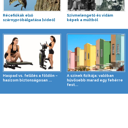
Récefiókák első
Szívmelengető és vidám
szárnypróbálgatása [videó]
képek a múltból
Haspad vs. felülés a földön –
A színek fizikája: valóban
hasizom biztonságosan ...
hűvösebb marad egy fehérre
fest...