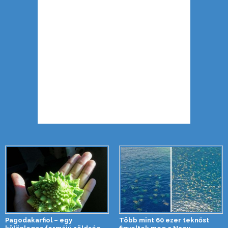
Pagodakarfiol – egy
Több mint 60 ezer teknőst