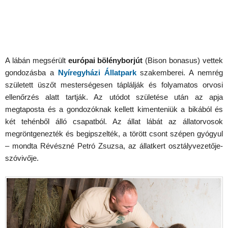
A lábán megsérült
európai bölényborjút
(Bison bonasus) vettek
gondozásba a
Nyíregyházi Állatpark
szakemberei. A nemrég
született üszőt mesterségesen táplálják és folyamatos orvosi
ellenőrzés alatt tartják. Az utódot születése után az apja
megtaposta és a gondozóknak kellett kimenteniük a bikából és
két tehénből álló csapatból. Az állat lábát az állatorvosok
megröntgenezték és begipszelték, a törött csont szépen gyógyul
– mondta Révészné Petró Zsuzsa, az állatkert osztályvezetője-
szóvivője.