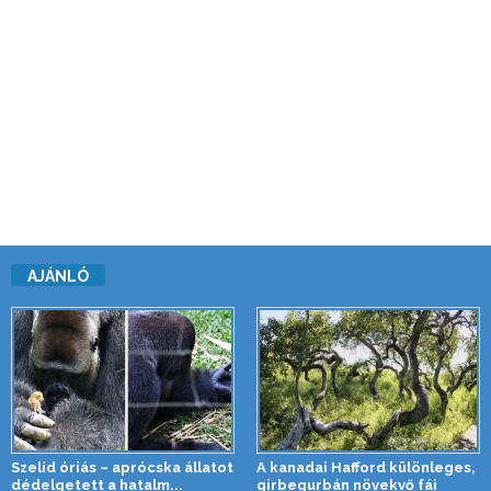
AJÁNLÓ
Szelíd óriás – aprócska állatot
A kanadai Hafford különleges,
dédelgetett a hatalm...
girbegurbán növekvő fái