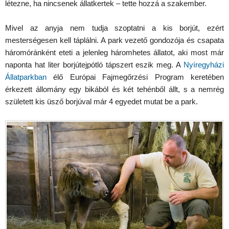
létezne, ha nincsenek állatkertek – tette hozzá a szakember.
Mivel az anyja nem tudja szoptatni a kis borjút, ezért
mesterségesen kell táplálni. A park vezető gondozója és csapata
háromóránként eteti a jelenleg háromhetes állatot, aki most már
naponta hat liter borjútejpótló tápszert eszik meg. A
Nyíregyházi
Állatparkban
élő Európai Fajmegőrzési Program keretében
érkezett állomány egy bikából és két tehénből állt, s a nemrég
született kis üsző borjúval már 4 egyedet mutat be a park.