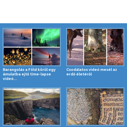
Barangolás a Föld körül egy
Csodálatos videó mesél az
ámulatba ejtő time-lapse
erdő életéről
videó...