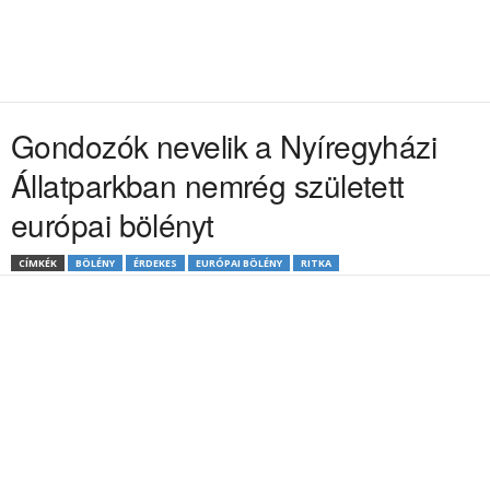
Gondozók nevelik a Nyíregyházi
Állatparkban nemrég született
európai bölényt
CÍMKÉK
BÖLÉNY
ÉRDEKES
EURÓPAI BÖLÉNY
RITKA