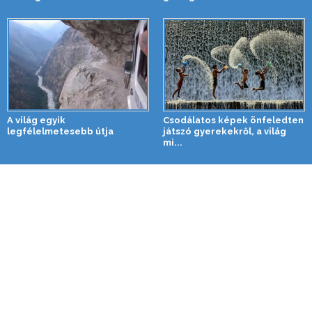
A világ egyik
Csodálatos képek önfeledten
legfélelmetesebb útja
játszó gyerekekről, a világ
mi...