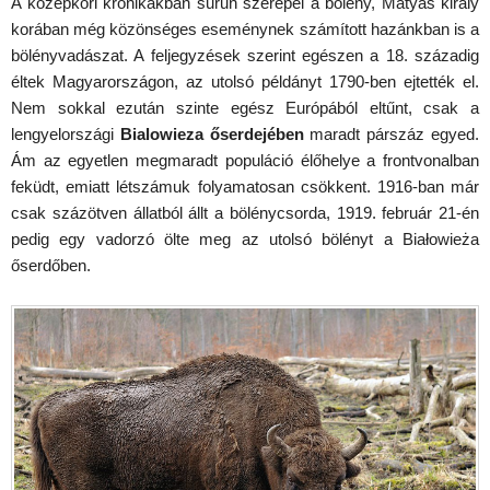
A középkori krónikákban sűrűn szerepel a bölény, Mátyás király
korában még közönséges eseménynek számított hazánkban is a
bölényvadászat. A feljegyzések szerint egészen a 18. századig
éltek Magyarországon, az utolsó példányt 1790-ben ejtették el.
Nem sokkal ezután szinte egész Európából eltűnt, csak a
lengyelországi
Bialowieza őserdejében
maradt párszáz egyed.
Ám az egyetlen megmaradt populáció élőhelye a frontvonalban
feküdt, emiatt létszámuk folyamatosan csökkent. 1916-ban már
csak százötven állatból állt a bölénycsorda, 1919. február 21-én
pedig egy vadorzó ölte meg az utolsó bölényt a Białowieża
őserdőben.