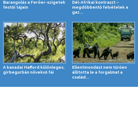
Barangolás a Feröer-szigetek
Dél-Afrikai kontraszt –
festői tájain
megdöbbentő felvételek a
gaz...
A kanadai Hafford különleges,
Ellentmondást nem tűrően
girbegurbán növekvő fái
állította le a forgalmat a
család...