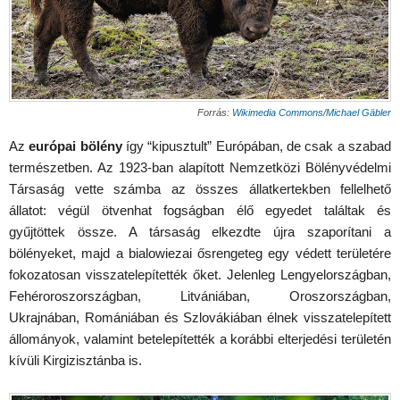
Forrás:
Wikimedia Commons
/
Michael Gäbler
Az
európai bölény
így “kipusztult” Európában, de csak a szabad
természetben. Az 1923-ban alapított Nemzetközi Bölényvédelmi
Társaság vette számba az összes állatkertekben fellelhető
állatot: végül ötvenhat fogságban élő egyedet találtak és
gyűjtöttek össze. A társaság elkezdte újra szaporítani a
bölényeket, majd a bialowiezai ősrengeteg egy védett területére
fokozatosan visszatelepítették őket. Jelenleg Lengyelországban,
Fehéroroszországban, Litvániában, Oroszországban,
Ukrajnában, Romániában és Szlovákiában élnek visszatelepített
állományok, valamint betelepítették a korábbi elterjedési területén
kívüli Kirgizisztánba is.