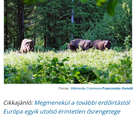
Forras:
Wikimedia Commons/
Franczesko Genelli
Cikkajánló:
Megmenekül a további erdőirtástól
Európa egyik utolsó érintetlen ősrengetege