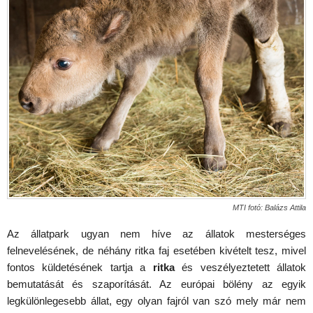
MTI fotó: Balázs Attila
Az állatpark ugyan nem híve az állatok mesterséges
felnevelésének, de néhány ritka faj esetében kivételt tesz, mivel
fontos küldetésének tartja a
ritka
és veszélyeztetett állatok
bemutatását és szaporítását. Az európai bölény az egyik
legkülönlegesebb állat, egy olyan fajról van szó mely már nem