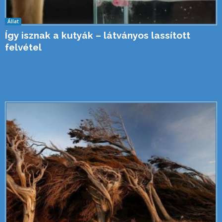
Állat
Így isznak a kutyák – látványos lassított
felvétel