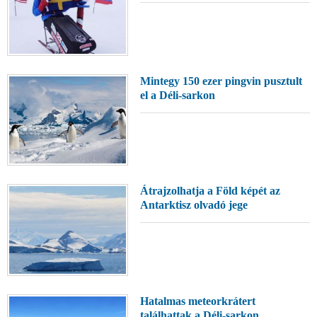
Mintegy 150 ezer pingvin pusztult
el a Déli-sarkon
Átrajzolhatja a Föld képét az
Antarktisz olvadó jege
Hatalmas meteorkrátert
találhattak a Déli-sarkon