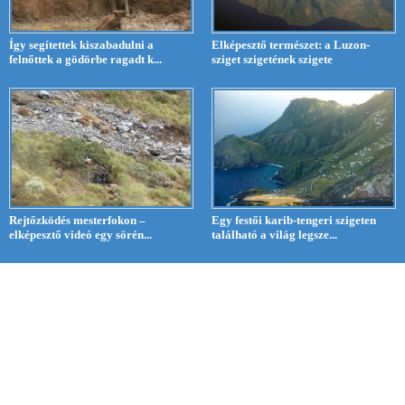
Így segítettek kiszabadulni a
Elképesztő természet: a Luzon-
felnőttek a gödörbe ragadt k...
sziget szigetének szigete
Rejtőzködés mesterfokon –
Egy festői karib-tengeri szigeten
elképesztő videó egy sörén...
található a világ legsze...