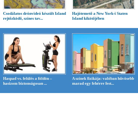
Csodálatos drónvideó készült Izland
Hajótemető a New York-i Staten
rejtőzködő, színes tav...
Island kikötőjében
Haspad vs. felülés a földön –
A színek fizikája: valóban hűvösebb
hasizom biztonságosan ...
marad egy fehérre fest...