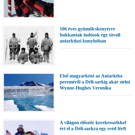
106 éves gyümölcskenyérre
bukkantak tudósok egy távoli
antarktiszi kunyhóban
Első magyarként az Antarktisz
pereméről a Déli-sarkig akar síelni
Wynne-Hughes Veronika
A világon először kerekesszékkel
ért el a Déli-sarkra egy svéd férfi