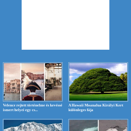
Velence rejtett történelme és kevéssé
A Hawaii Moanalua Királyi Kert
ismert helyei egy cs...
különleges fája