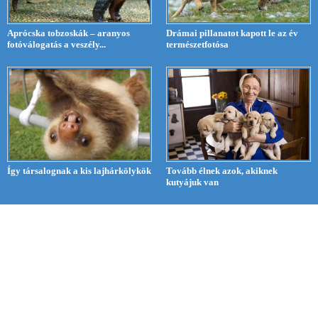
Aprócska tobzoskák – aranyos
Drámai pillanatot kapott le az év
fotóválogatás a veszély...
természetfotósa
Így társalognak a kis lajhárkölykök
Tovább élnek azok, akiknek
kutyájuk van