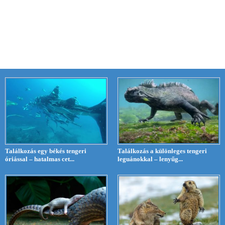
Találkozás egy békés tengeri
Találkozás a különleges tengeri
óriással – hatalmas cet...
leguánokkal – lenyűg...