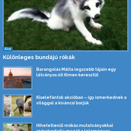
Állat
Különleges bundájú rókák
Barangolás Málta legszebb tájain egy
látványos úti filmen keresztül
Kiselefántok akcióban – így ismerkednek a
világgal a kíváncsi borjúk
Hihetetlenül mókás mutatványokkal