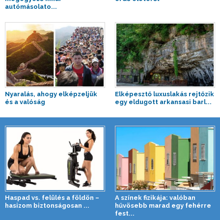
autómásolato...
Nyaralás, ahogy elképzeljük
Elképesztő luxuslakás rejtőzik
és a valóság
egy eldugott arkansasi barl...
Haspad vs. felülés a földön –
A színek fizikája: valóban
hasizom biztonságosan ...
hűvösebb marad egy fehérre
fest...