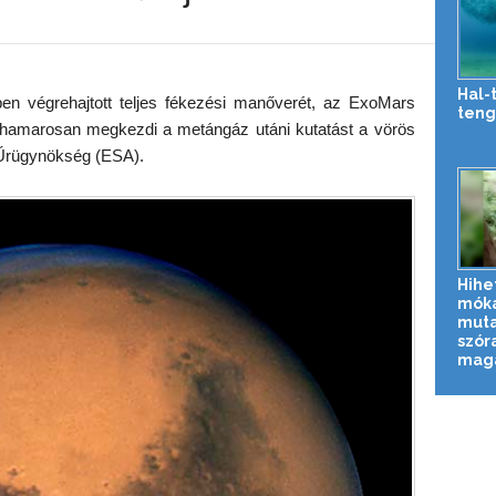
Hal-
en végrehajtott teljes fékezési manőverét, az ExoMars
teng
a hamarosan megkezdi a metángáz utáni kutatást a vörös
 Űrügynökség (ESA).
Hihe
mók
muta
szór
magát