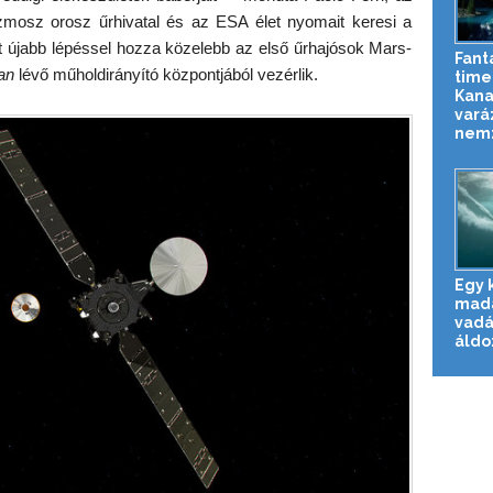
mosz orosz űrhivatal és az ESA élet nyomait keresi a
t újabb lépéssel hozza közelebb az első űrhajósok Mars-
Fant
an
lévő műholdirányító központjából vezérlik.
time
Kan
vará
nemz
Egy 
madár
vadá
áldo