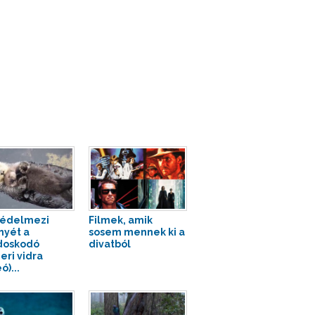
védelmezi
Filmek, amik
inyét a
sosem mennek ki a
doskodó
divatból
eri vidra
ó)...