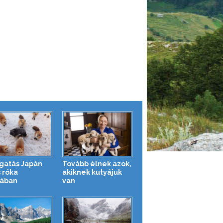
gatás Japán
Tovább élnek azok,
 róka
akiknek kutyájuk
jában
van