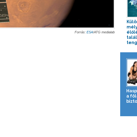
Külö
mély
élől
Forrás:
ESA
/ATG medialab
talál
tenge
Hasp
a fö
bizto