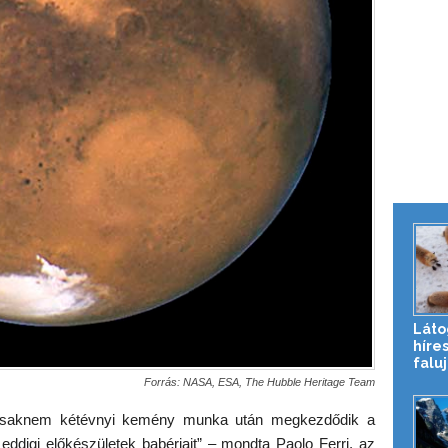
Láto
híres
falu
Forrás: NASA, ESA, The Hubble Heritage Team
 Csaknem kétévnyi kemény munka után megkezdődik a
eddigi előkészületek babérjait” – mondta Paolo Ferri, az