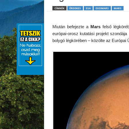
CÍMKÉK
ÉRDEKES
ESA
EXOMARS
MARS
Miután befejezte a
Mars
felső légköréb
európai-orosz kutatási projekt szondáj
bolygó légkörében – közölte az Európai