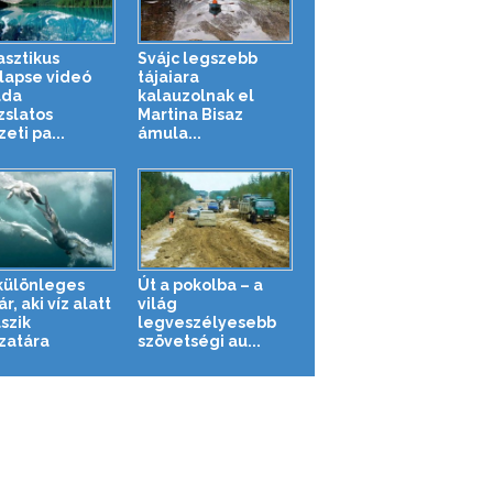
asztikus
Svájc legszebb
lapse videó
tájaiara
ada
kalauzolnak el
zslatos
Martina Bisaz
eti pa...
ámula...
különleges
Út a pokolba – a
, aki víz alatt
világ
szik
legveszélyesebb
zatára
szövetségi au...