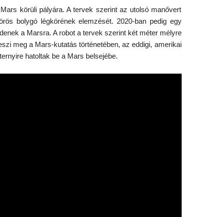
 Mars körüli pályára. A tervek szerint az utolsó manővert
örös bolygó légkörének elemzését. 2020-ban pedig egy
küldenek a Marsra. A robot a tervek szerint két méter mélyre
teszi meg a Mars-kutatás történetében, az eddigi, amerikai
rnyire hatoltak be a Mars belsejébe.