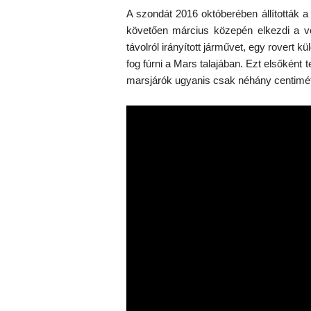
A szondát 2016 októberében állították a
követően március közepén elkezdi a v
távolról irányított járművet, egy rovert 
fog fúrni a Mars talajában. Ezt elsőként 
marsjárók ugyanis csak néhány centiméte