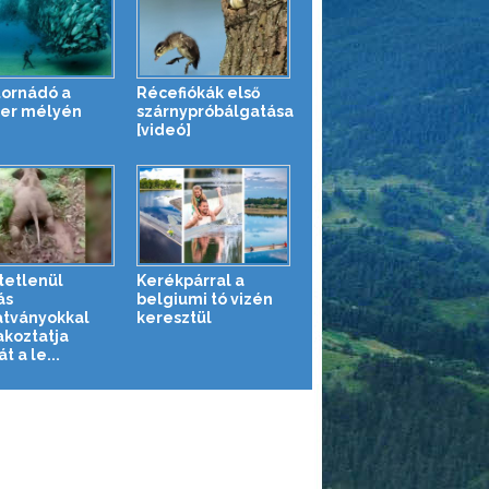
tornádó a
Récefiókák első
er mélyén
szárnypróbálgatása
[videó]
tetlenül
Kerékpárral a
ás
belgiumi tó vizén
tványokkal
keresztül
akoztatja
 a le...