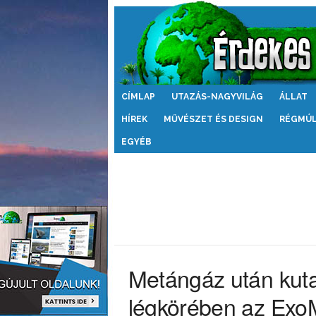
Érdekes
CÍMLAP
UTAZÁS-NAGYVILÁG
ÁLLAT
Világ
HÍREK
MŰVÉSZET ÉS DESIGN
RÉGMÚ
EGYÉB
Metángáz után kuta
légkörében az Exo