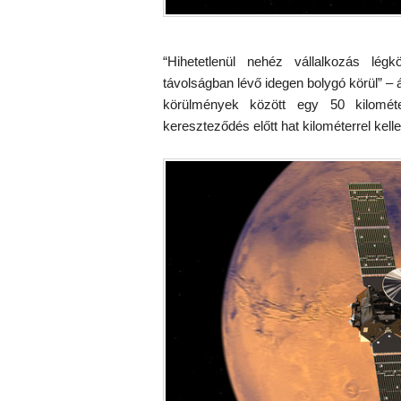
“Hihetetlenül nehéz vállalkozás légk
távolságban lévő idegen bolygó körül” –
körülmények között egy 50 kilomét
kereszteződés előtt hat kilométerrel kell