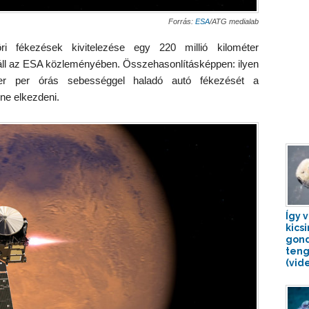
Forrás:
ESA
/ATG medialab
öri fékezések kivitelezése egy 220 millió kilométer
 áll az ESA közleményében. Összehasonlításképpen: ilyen
er per órás sebességgel haladó autó fékezését a
ene elkezdeni.
Így 
kics
gon
teng
(vide