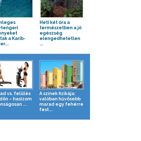
nleges
Heti két óra a
tengeri
természetben a jó
ényeket
egészség
tak a Karib-
elengedhetetlen
r...
...
ad vs. felülés
A színek fizikája:
ldön – hasizom
valóban hűvösebb
nságosan ...
marad egy fehérre
fest...