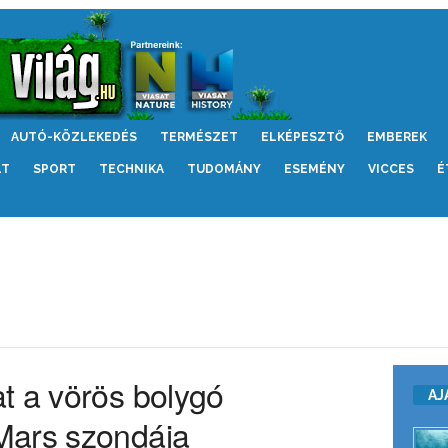
AUTÓ-KÖZLEKEDÉS
TERMÉSZET
ELKÉPESZTŐ
EMBEREK
LT
SPORT
TECHNIKA
TUDOMÁNY
ESEMÉNY
VICCES
É
t a vörös bolygó
AJ
Mars szondája