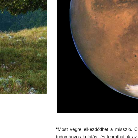
“Most végre elkezdődhet a misszió.
tudományos kutatás, és learathatjuk az 