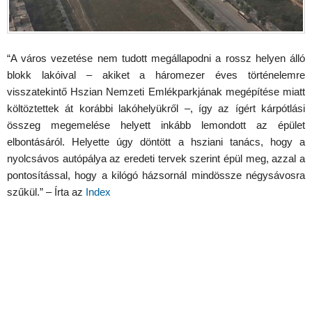
“A város vezetése nem tudott megállapodni a rossz helyen álló
blokk lakóival – akiket a háromezer éves történelemre
visszatekintő Hszian Nemzeti Emlékparkjának megépítése miatt
költöztettek át korábbi lakóhelyükről –, így az ígért kárpótlási
összeg megemelése helyett inkább lemondott az épület
elbontásáról. Helyette úgy döntött a hsziani tanács, hogy a
nyolcsávos autópálya az eredeti tervek szerint épül meg, azzal a
pontosítással, hogy a kilógó házsornál mindössze négysávosra
szűkül.” – Írta az
Index