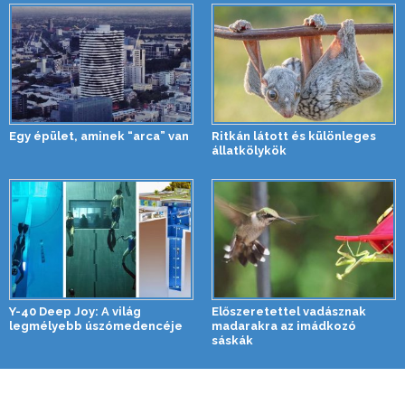
Egy épület, aminek “arca” van
Ritkán látott és különleges
állatkölykök
Y-40 Deep Joy: A világ
Előszeretettel vadásznak
legmélyebb úszómedencéje
madarakra az imádkozó
sáskák