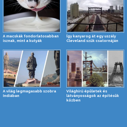
A macskák fondorlatosabban
Így kanyarog át egy uszály
isznak, mint a kutyák
Cleveland szűk csatornáján
A világ legmagasabb szobra
Világhírű épületek és
Indiában
látványosságok az építésük
közben