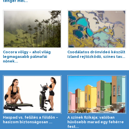
tenger mel...
Cocora völgy – ahol világ
Csodálatos drónvideó készült
legmagasabb pálmafái
Izland rejtőzködő, színes tav...
nőnek...
Haspad vs. felülés a földön –
A színek fizikája: valóban
hasizom biztonságosan ...
hűvösebb marad egy fehérre
fest...