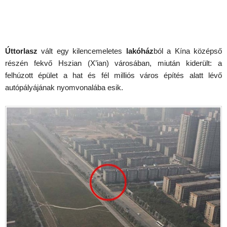
Úttorlasz
vált egy kilencemeletes
lakóház
ból a Kína középső
részén fekvő Hszian (X’ian) városában, miután kiderült: a
felhúzott épület a hat és fél milliós város építés alatt lévő
autópályájának nyomvonalába esik.