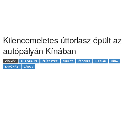
Kilencemeletes úttorlasz épült az
autópályán Kínában
CÍMKÉK
AUTÓPÁLYA
ÉPÍTÉSZET
ÉPÜLET
ÉRDEKES
HSZIAN
KÍNA
LAKÓHÁZ
VÁROS