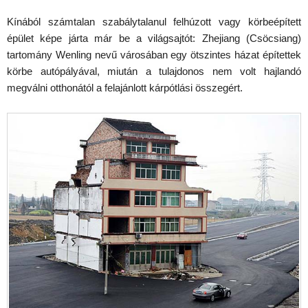
Kínából számtalan szabálytalanul felhúzott vagy körbeépített
épület képe járta már be a világsajtót: Zhejiang (Csöcsiang)
tartomány Wenling nevű városában egy ötszintes házat építettek
körbe autópályával, miután a tulajdonos nem volt hajlandó
megválni otthonától a felajánlott kárpótlási összegért.