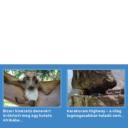
Bizarr kinézetű denevért
Karakoram Highway – a világ
örökített meg egy kutató
legmagasabban haladó nem...
Afrikába...