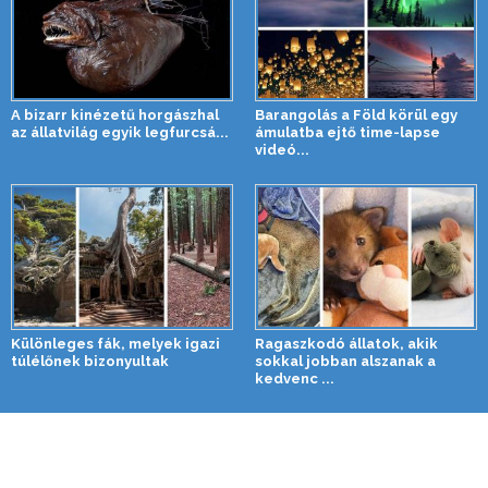
A bizarr kinézetű horgászhal
Barangolás a Föld körül egy
az állatvilág egyik legfurcsá...
ámulatba ejtő time-lapse
videó...
Különleges fák, melyek igazi
Ragaszkodó állatok, akik
túlélőnek bizonyultak
sokkal jobban alszanak a
kedvenc ...