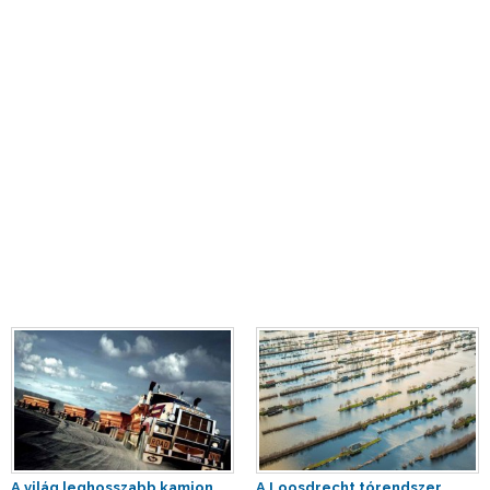
A világ leghosszabb kamion
A Loosdrecht tórendszer