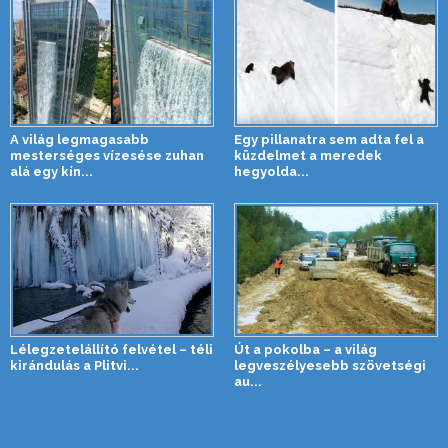
A világ legmagasabb
Egy pillanatra sem adta fel a
mesterséges vízesése zuhan
küzdelmet a meredek
alá egy kín...
hegyolda...
Lélegzetelállító felvétel – téli
Út a pokolba – a világ
kirándulás a Plitvi...
legveszélyesebb szövetségi
au...