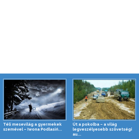
Téli mesevilág a gyermekek
Út a pokolba – a világ
szemével – Iwona Podlasiń...
legveszélyesebb szövetségi
au...