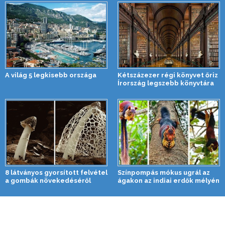
A világ 5 legkisebb országa
Kétszázezer régi könyvet őriz
Írország legszebb könyvtára
8 látványos gyorsított felvétel
Színpompás mókus ugrál az
a gombák növekedéséről
ágakon az indiai erdők mélyén