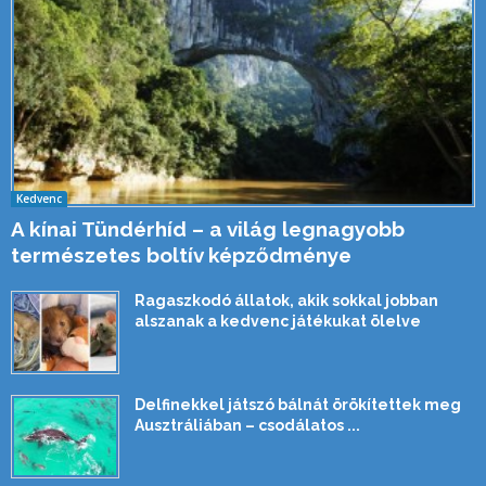
Kedvenc
A kínai Tündérhíd – a világ legnagyobb
természetes boltív képződménye
Ragaszkodó állatok, akik sokkal jobban
alszanak a kedvenc játékukat ölelve
Delfinekkel játszó bálnát örökítettek meg
Ausztráliában – csodálatos ...