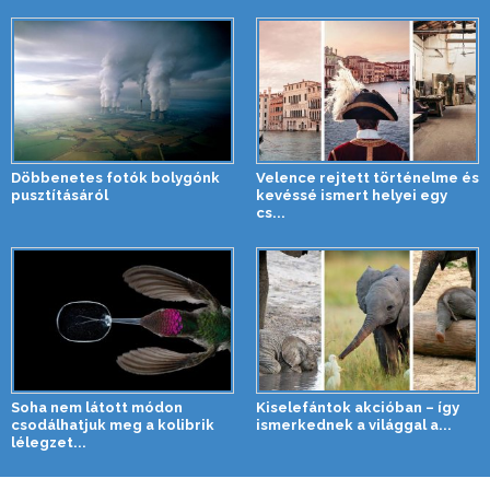
Döbbenetes fotók bolygónk
Velence rejtett történelme és
pusztításáról
kevéssé ismert helyei egy
cs...
Soha nem látott módon
Kiselefántok akcióban – így
csodálhatjuk meg a kolibrik
ismerkednek a világgal a...
lélegzet...