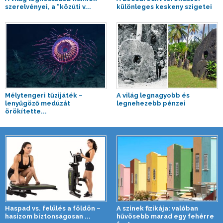
szerelvényei, a “közúti v...
különleges keskeny szigetei
Mélytengeri tűzijáték –
A világ legnagyobb és
lenyűgöző medúzát
legnehezebb pénzei
örökítette...
Haspad vs. felülés a földön –
A színek fizikája: valóban
hasizom biztonságosan ...
hűvösebb marad egy fehérre