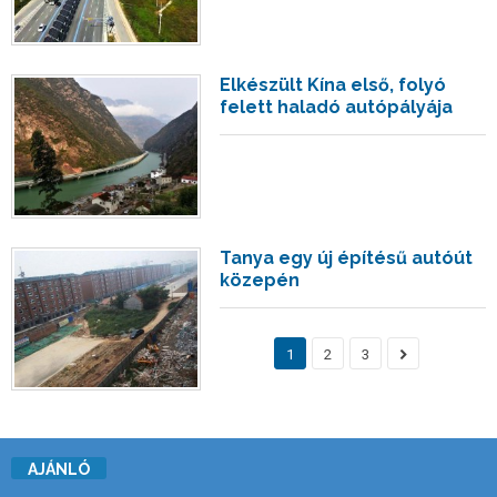
Elkészült Kína első, folyó
felett haladó autópályája
Tanya egy új építésű autóút
közepén
1
2
3
AJÁNLÓ