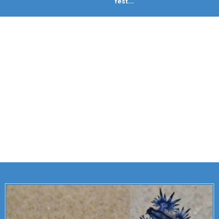
fest...