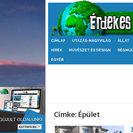
Érdekes
CÍMLAP
UTAZÁS-NAGYVILÁG
ÁLLAT
Világ
HÍREK
MŰVÉSZET ÉS DESIGN
RÉGMÚ
EGYÉB
Címke: Épület