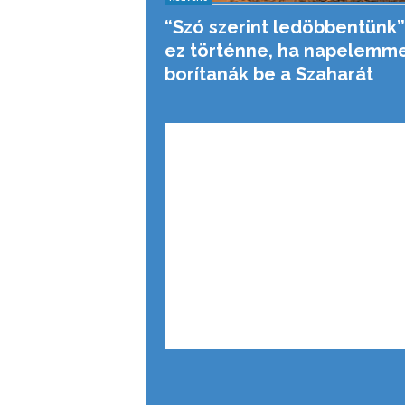
“Szó szerint ledöbbentünk”
ez történne, ha napelemme
borítanák be a Szaharát