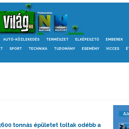
AUTÓ-KÖZLEKEDÉS
TERMÉSZET
ELKÉPESZTŐ
EMBEREK
LT
SPORT
TECHNIKA
TUDOMÁNY
ESEMÉNY
VICCES
É
AJ
3600 tonnás épületet toltak odébb a