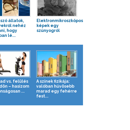
szó állatok,
Elektronmikroszkópos
ekről nehéz
képek egy
nni, hogy
szúnyogról
an lé...
ad vs. felülés
A színek fizikája:
ldön – hasizom
valóban hűvösebb
nságosan ...
marad egy fehérre
fest...