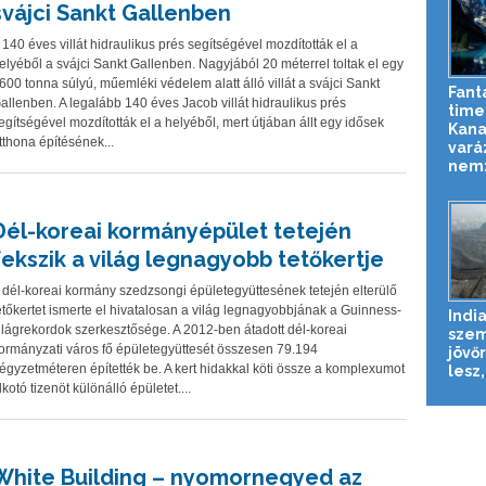
svájci Sankt Gallenben
 140 éves villát hidraulikus prés segítségével mozdították el a
elyéből a svájci Sankt Gallenben. Nagyjából 20 méterrel toltak el egy
600 tonna súlyú, műemléki védelem alatt álló villát a svájci Sankt
Fant
allenben. A legalább 140 éves Jacob villát hidraulikus prés
time
egítségével mozdították el a helyéből, mert útjában állt egy idősek
Kan
tthona építésének...
vará
nemz
Dél-koreai kormányépület tetején
fekszik a világ legnagyobb tetőkertje
 dél-koreai kormány szedzsongi épületegyüttesének tetején elterülő
etőkertet ismerte el hivatalosan a világ legnagyobbjának a Guinness-
Indi
ilágrekordok szerkesztősége. A 2012-ben átadott dél-koreai
sze
ormányzati város fő épületegyüttesét összesen 79.194
jövő
égyzetméteren építették be. A kert hidakkal köti össze a komplexumot
lesz,
lkotó tizenöt különálló épületet....
White Building – nyomornegyed az