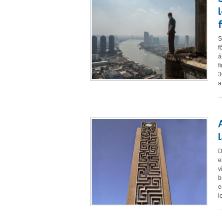
S
f
á
f
3
a
D
e
v
b
e
l