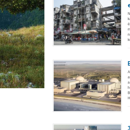
N
k
é
m
n
k
A
a
a
h
B
H