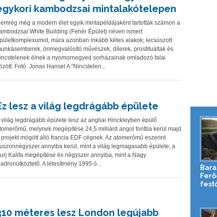
egykori kambodzsai mintalakótelepen
emrég még a modern élet egyik mintapéldájaként tartották számon a
ambodzsai White Building (Fehér Épület) néven ismert
pületkomplexumot, mára azonban inkább kétes alakok; lecsúszott
unkásemberek, önmegvalósító művészek, dílerek, prostituáltak és
incstelenek élnek a nyomornegyed sorházainak omladozó falai
özött. Fotó: Jonas Hansel A “Nincstelen...
Ez lesz a világ legdrágább épülete
 világ legdrágább épülete lesz az angliai Hinckleyben épülő
tomerőmű, melynek megépítése 24,5 milliárd angol fontba kerül majd
 projekt mögött álló francia EDF cégnek. Az atomerőmű eszerint
uszonnégyszer annyiba kerül, mint a világ legmagasabb épülete, a
urj Kalifa megépítése és négyszer annyiba, mint a Nagy
adronütköztető. A létesítmény 1995 ó...
Bara
Ferö
festő
310 méteres lesz London legújabb