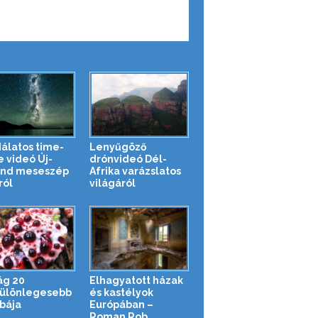
álatos time-
Lenyűgöző
e videó Új-
drónvideó Dél-
and meseszép
Afrika varázslatos
ról
világáról
ág 20
Elhagyatott házak
ülönlegesebb
és kastélyok
bája
Európában –
Roman Rob...