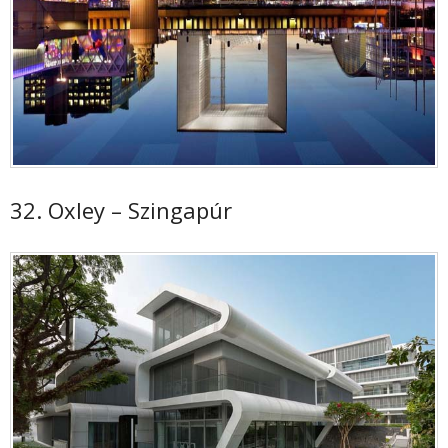
32. Oxley – Szingapúr