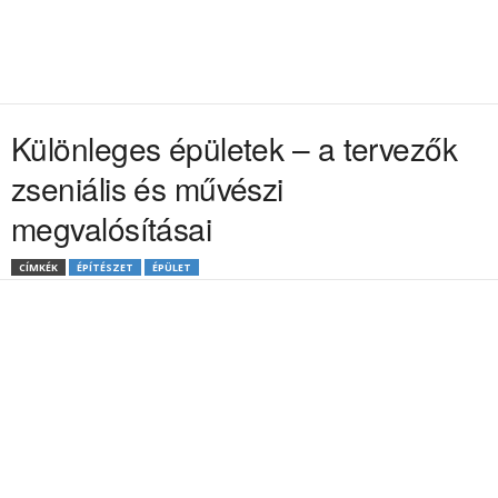
Különleges épületek – a tervezők
zseniális és művészi
megvalósításai
CÍMKÉK
ÉPÍTÉSZET
ÉPÜLET