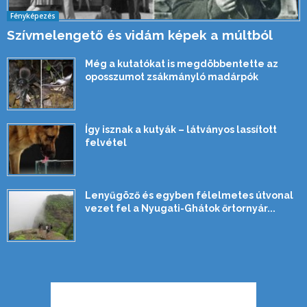
Fényképezés
Szívmelengető és vidám képek a múltból
Még a kutatókat is megdöbbentette az
oposszumot zsákmányló madárpók
Így isznak a kutyák – látványos lassított
felvétel
Lenyűgöző és egyben félelmetes útvonal
vezet fel a Nyugati-Ghátok őrtornyár...