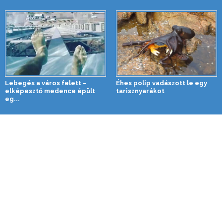
Lebegés a város felett –
Éhes polip vadászott le egy
elképesztő medence épült
tarisznyarákot
eg...