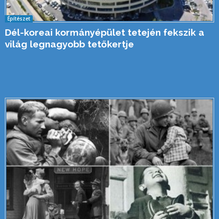
Építészet
Dél-koreai kormányépület tetején fekszik a
világ legnagyobb tetőkertje