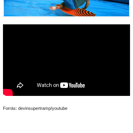
Forrás: devinsupertramp/youtube