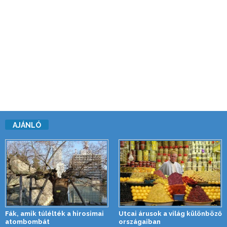
AJÁNLÓ
Fák, amik túlélték a hirosimai
Utcai árusok a világ különböző
atombombát
országaiban