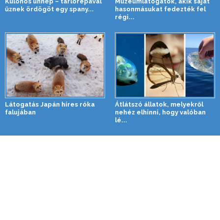
Különös ünnep – tarlórépával
Múzeumlátogatók, akik saját
űznek ördögöt egy spany...
hasonmásukat fedezték fel
régi...
Látogatás Japán híres róka
Átlátszó állatok, melyekről
falujában
nehéz elhinni, hogy valóban
lé...