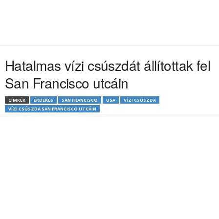
Hatalmas vízi csúszdát állítottak fel
San Francisco utcáin
CÍMKÉK
ÉRDEKES
SAN FRANCISCO
USA
VÍZI CSÚSZDA
VÍZI CSÚSZDA SAN FRANCISCO UTCÁIN