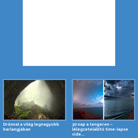
Drónnal a világ legnagyobb
30 nap a tengeren –
barlangjában
lélegzetelállító time-lapse
vide...