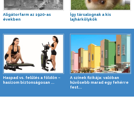
Aligátorfarm az 1920-as
Így társalognak a kis
években
lajhárkölykök
Haspad vs. felülés a földön –
A színek fizikája: valóban
hasizom biztonságosan ...
hűvösebb marad egy fehérre
fest...