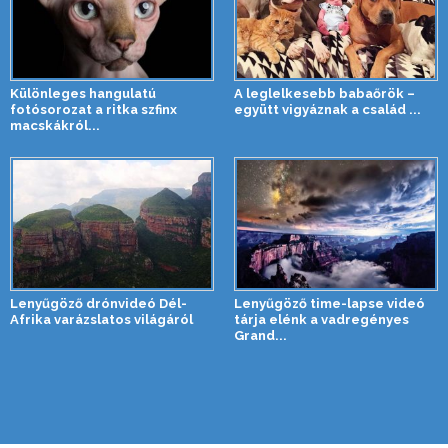
Különleges hangulatú
A leglelkesebb babaőrök –
fotósorozat a ritka szfinx
együtt vigyáznak a család ...
macskákról...
Lenyűgöző drónvideó Dél-
Lenyűgöző time-lapse videó
Afrika varázslatos világáról
tárja elénk a vadregényes
Grand...