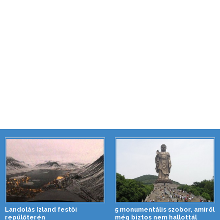
Landolás Izland festői
5 monumentális szobor, amiről
repülőterén
még biztos nem hallottál