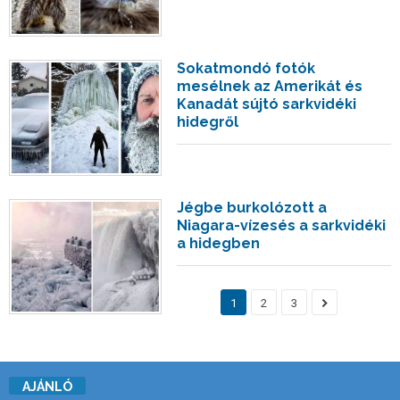
Sokatmondó fotók
mesélnek az Amerikát és
Kanadát sújtó sarkvidéki
hidegről
Jégbe burkolózott a
Niagara-vízesés a sarkvidéki
a hidegben
1
2
3
AJÁNLÓ