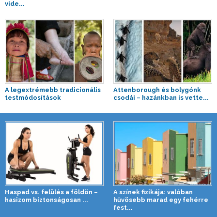
vide...
A legextrémebb tradicionális
Attenborough és bolygónk
testmódosítások
csodái – hazánkban is vette...
Haspad vs. felülés a földön –
A színek fizikája: valóban
hasizom biztonságosan ...
hűvösebb marad egy fehérre
fest...