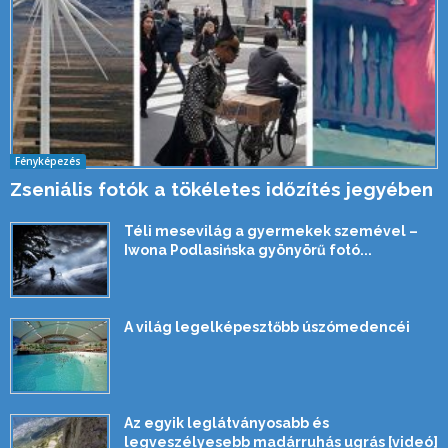
Fényképezés
Zseniális fotók a tökéletes időzítés jegyében
Téli mesevilág a gyermekek szemével –
Iwona Podlasińska gyönyörű fotó...
A világ legelképesztőbb úszómedencéi
Az egyik leglátványosabb és
legveszélyesebb madárruhás ugrás [videó]