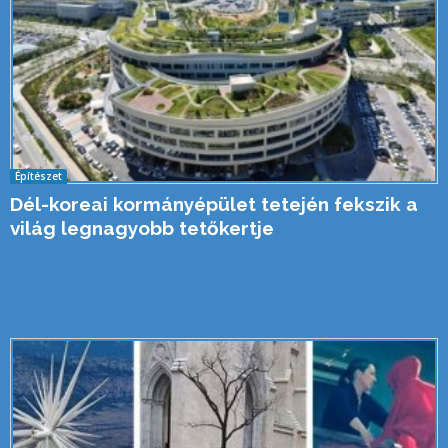
Építészet
Dél-koreai kormányépület tetején fekszik a
világ legnagyobb tetőkertje