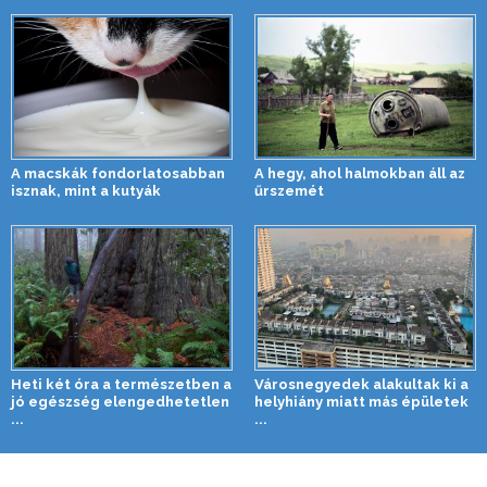
A macskák fondorlatosabban
A hegy, ahol halmokban áll az
isznak, mint a kutyák
űrszemét
Heti két óra a természetben a
Városnegyedek alakultak ki a
jó egészség elengedhetetlen
helyhiány miatt más épületek
...
...