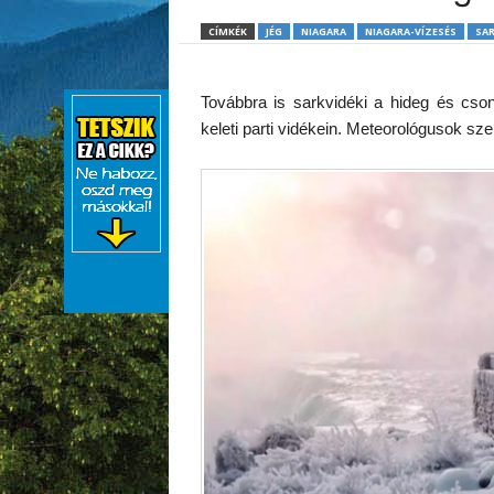
CÍMKÉK
JÉG
NIAGARA
NIAGARA-VÍZESÉS
SAR
Továbbra is sarkvidéki a hideg és cso
keleti parti vidékein. Meteorológusok sze