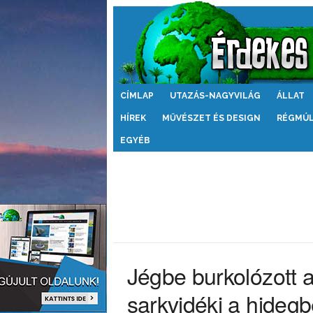
Érdekes
CÍMLAP
UTAZÁS-NAGYVILÁG
ÁLLAT
Világ
HÍREK
MŰVÉSZET ÉS DESIGN
RÉGMÚ
EGYÉB
Jégbe burkolózott 
sarkvidéki a hideg