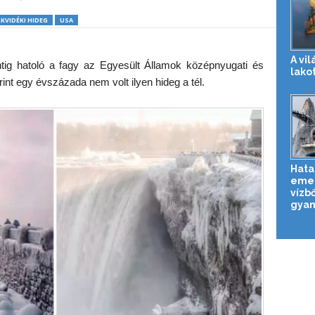
KVIDÉKI HIDEG
USA
A vi
ntig hatoló a fagy az Egyesült Államok középnyugati és
lakot
rint egy évszázada nem volt ilyen hideg a tél.
Hata
emel
vízb
gyan