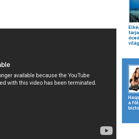
Elké
tárj
óceá
világ
Hasp
a fö
bizto