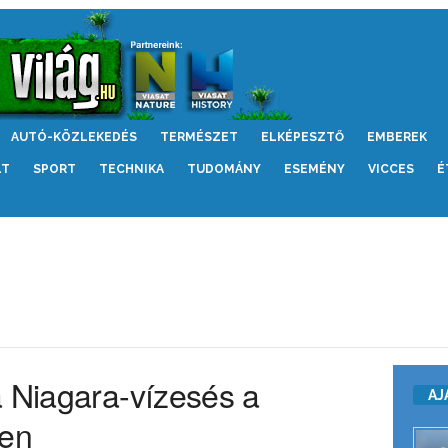
AUTÓ-KÖZLEKEDÉS
TERMÉSZET
ELKÉPESZTŐ
EMBEREK
LT
SPORT
TECHNIKA
TUDOMÁNY
ESEMÉNY
VICCES
É
a Niagara-vízesés a
AJ
ben