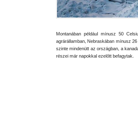
Montanában például mínusz 50 Celsi
agrárállamban, Nebraskában mínusz 26 
szinte mindenütt az országban, a kanada
részei már napokkal ezelőtt befagytak.