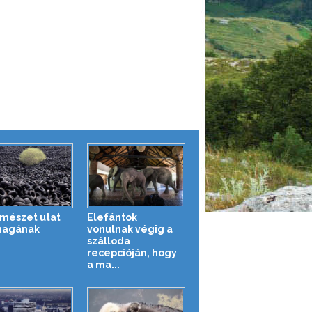
rmészet utat
Elefántok
magának
vonulnak végig a
szálloda
recepcióján, hogy
a ma...