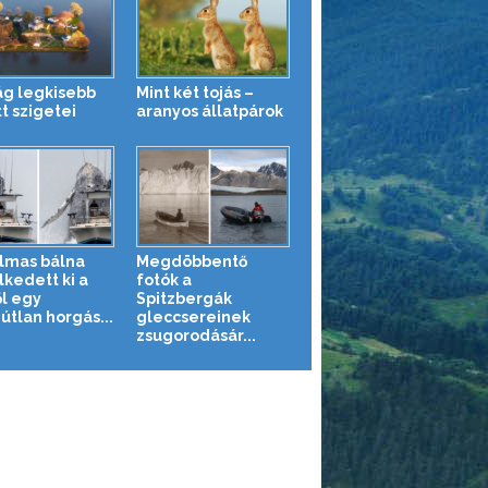
lág legkisebb
Mint két tojás –
t szigetei
aranyos állatpárok
lmas bálna
Megdöbbentő
kedett ki a
fotók a
ől egy
Spitzbergák
útlan horgás...
gleccsereinek
zsugorodásár...