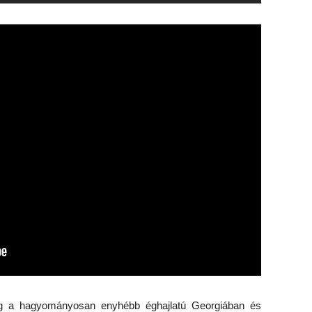
ég a hagyományosan enyhébb éghajlatú Georgiában és