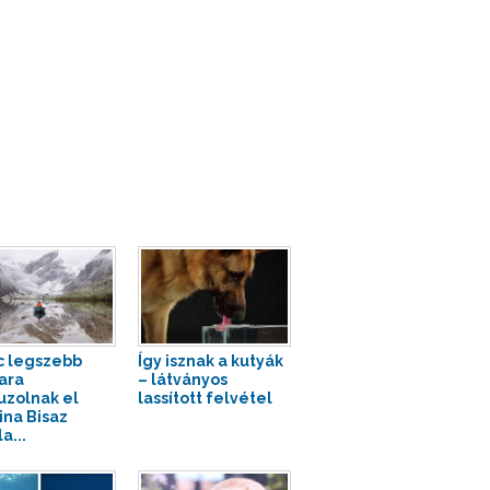
c legszebb
Így isznak a kutyák
iara
– látványos
uzolnak el
lassított felvétel
ina Bisaz
a...