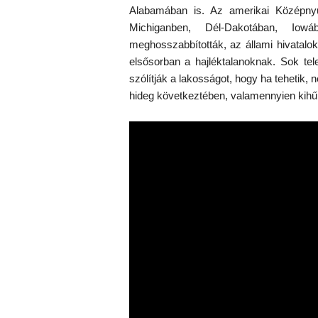
Alabamában is. Az amerikai Középnyug
Michiganben, Dél-Dakotában, Iow
meghosszabbították, az állami hivatalo
elsősorban a hajléktalanoknak. Sok tel
szólítják a lakosságot, hogy ha tehetik, 
hideg következtében, valamennyien kihűl