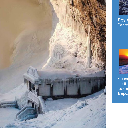
Egy 
“arc
10 c
– kü
term
képz