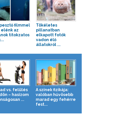
pesztő filmmel
Tökéletes
a elénk az
pillanatban
nok titokzatos
elkapott fotók
...
vadon élő
állatokról ...
ad vs. felülés
A színek fizikája:
ldön – hasizom
valóban hűvösebb
nságosan ...
marad egy fehérre
fest...