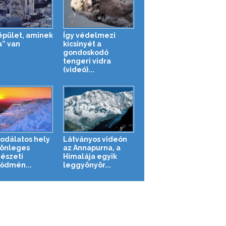
épület, aminek
Így védelmezi
a” van
kicsinyét a
gondoskodó
tengeri vidra
(videó)...
sodálatos hely
Látványos videón
lönleges
az Annapurna, a
észeti
Himalája egyik
ődmén...
leggyönyör...