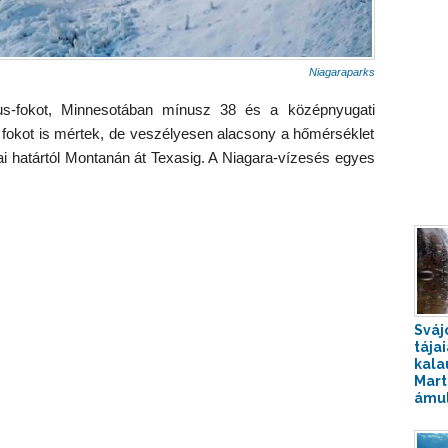
Niagaraparks
us-fokot, Minnesotában mínusz 38 és a középnyugati
fokot is mértek, de veszélyesen alacsony a hőmérséklet
i határtól Montanán át Texasig. A Niagara-vízesés egyes
Sváj
tája
kala
Mart
ámul