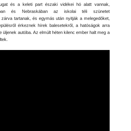
at és a keleti part északi vidékei hó alatt vannak,
ában és Nebraskában az iskolai téli szünetet
k zárva tartanak, és egymás után nyitják a melegedőket,
epülésről érkeznek hírek balesetekről, a hatóságok arra
ne üljenek autóba. Az elmúlt héten kilenc ember halt meg a
tek.