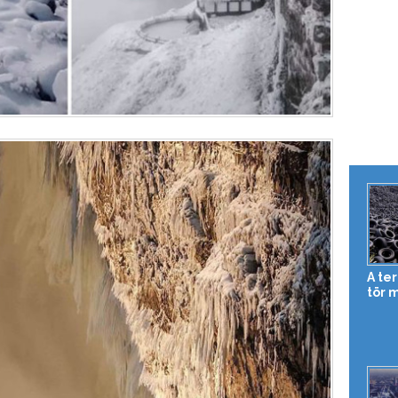
A te
tör 