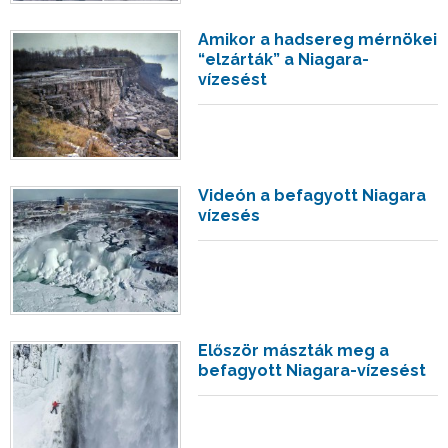
Amikor a hadsereg mérnökei
“elzárták” a Niagara-
vízesést
Videón a befagyott Niagara
vízesés
Először mászták meg a
befagyott Niagara-vízesést