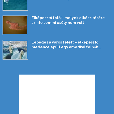
Elképesztő fotók, melyek elkészítésére
szinte semmi esély nem volt
Lebegés a város felett – elképesztő
medence épült egy amerikai felhők...