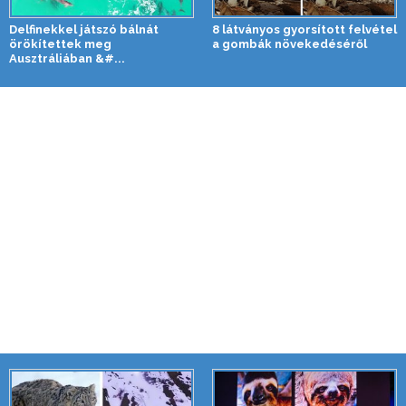
Delfinekkel játszó bálnát
8 látványos gyorsított felvétel
örökítettek meg
a gombák növekedéséről
Ausztráliában &#...