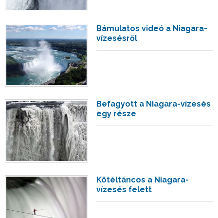
Bámulatos videó a Niagara-
vízesésről
Befagyott a Niagara-vízesés
egy része
Kötéltáncos a Niagara-
vízesés felett