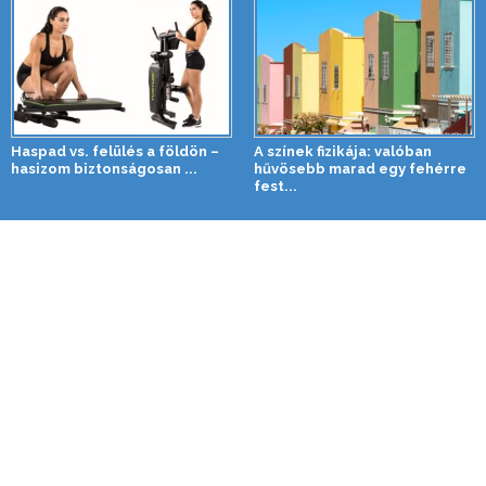
Haspad vs. felülés a földön –
A színek fizikája: valóban
hasizom biztonságosan ...
hűvösebb marad egy fehérre
fest...