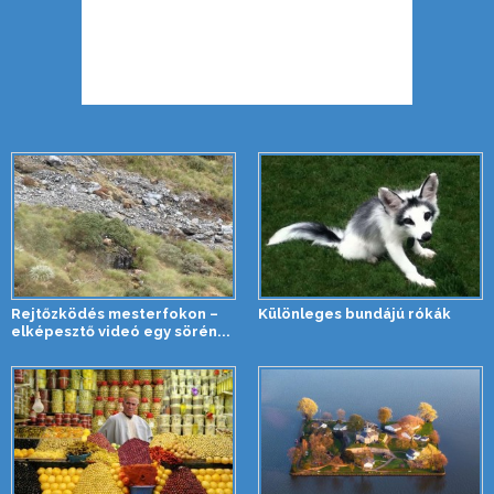
Rejtőzködés mesterfokon –
Különleges bundájú rókák
elképesztő videó egy sörén...