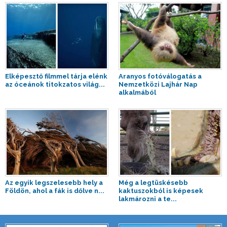
Elképesztő filmmel tárja elénk
Aranyos fotóválogatás a
az óceánok titokzatos világ...
Nemzetközi Lajhár Nap
alkalmából
Az egyik legszelesebb hely a
Még a legtüskésebb
Földön, ahol a fák is dőlve n...
kaktuszokból is képesek
lakmározni a te...