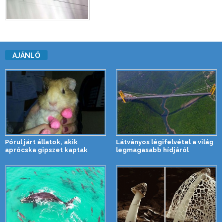
AJÁNLÓ
Pórul járt állatok, akik
Látványos légifelvétel a világ
aprócska gipszet kaptak
legmagasabb hídjáról