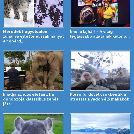
Meredek hegyoldalon
Íme, a lajhár! – A világ
zuhanva ejtette el zsákmányát
leglassabb állatának különö...
a hópárd...
Imádja az idős elefánt, ha
Forró fürdővel csökkentik a
gondozója klasszikus zenét
stresszt a vadon élő makákók
játs...