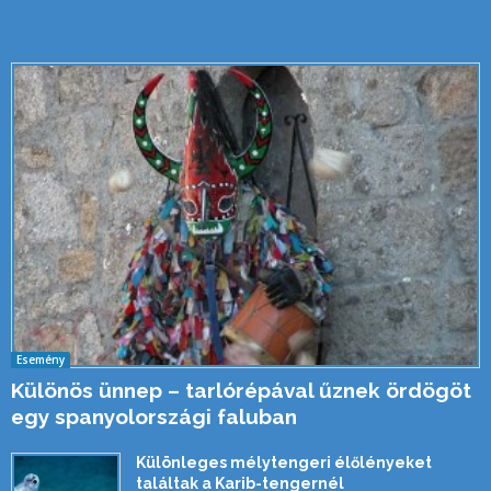
Esemény
Különös ünnep – tarlórépával űznek ördögöt
egy spanyolországi faluban
Különleges mélytengeri élőlényeket
találtak a Karib-tengernél