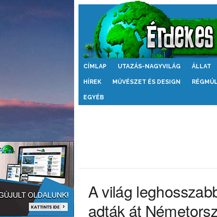
Érdekes
CÍMLAP
UTAZÁS-NAGYVILÁG
ÁLLAT
Világ
HÍREK
MŰVÉSZET ÉS DESIGN
RÉGMÚ
EGYÉB
A világ leghosszab
adták át Németors