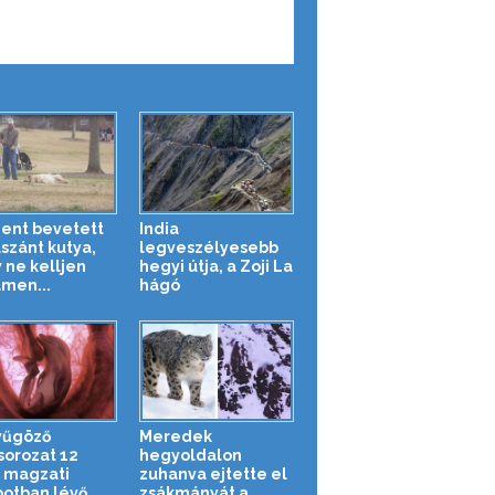
ent bevetett
India
lszánt kutya,
legveszélyesebb
 ne kelljen
hegyi útja, a Zoji La
men...
hágó
yűgöző
Meredek
sorozat 12
hegyoldalon
t magzati
zuhanva ejtette el
potban lévő
zsákmányát a