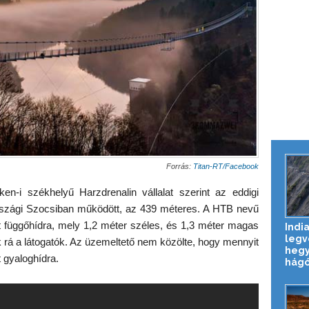
Forrás:
Titan-RT/Facebook
-i székhelyű Harzdrenalin vállalat szerint az eddigi
országi Szocsiban működött, az 439 méteres. A HTB nevű
ett függőhídra, mely 1,2 méter széles, és 1,3 méter magas
Indi
legv
k rá a látogatók. Az üzemeltető nem közölte, hogy mennyit
hegyi
 gyaloghídra.
hág