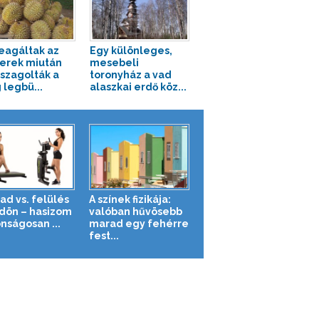
reagáltak az
Egy különleges,
erek miután
mesebeli
zagolták a
toronyház a vad
 legbü...
alaszkai erdő köz...
ad vs. felülés
A színek fizikája:
ldön – hasizom
valóban hűvösebb
nságosan ...
marad egy fehérre
fest...