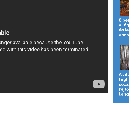
8 pe
vilá
és l
vona
A vil
legh
sóba
rejtő
teng