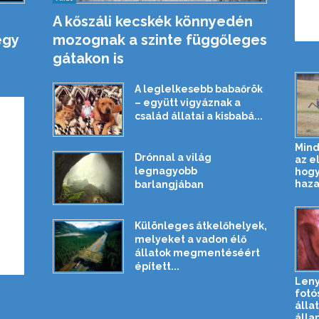
A kőszáli kecskék könnyedén
egy
mozognak a szinte függőleges
gátakon is
A leglelkesebb babaőrök
– együtt vigyáznak a
család állatai a kisbabá...
Mind
Drónnal a világ
az e
legnagyobb
hogy
haza
barlangjában
Különleges átkelőhelyek,
melyeket a vadon élő
állatok megmentéséért
épített...
Len
fotó
álla
álla