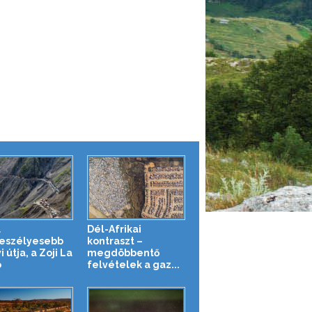
a
Dél-Afrikai
eszélyesebb
kontraszt –
 útja, a Zoji La
megdöbbentő
ó
felvételek a gaz...