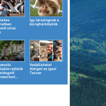
letes
Így társalognak a
anatban
kis lajhárkölykök
pott utcai
k
pesztő
Vadállatokat
lakás rejtőzik
ölelget az igazi
eldugott
Tarzan
sasi barl...