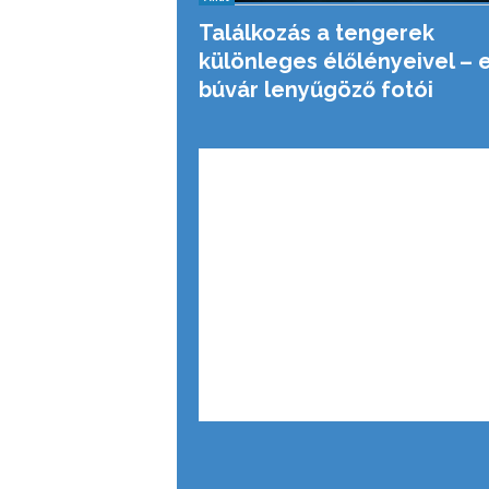
Találkozás a tengerek
különleges élőlényeivel – 
búvár lenyűgöző fotói