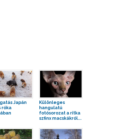
gatás Japán
Különleges
s róka
hangulatú
jában
fotósorozat a ritka
szfinx macskákról...