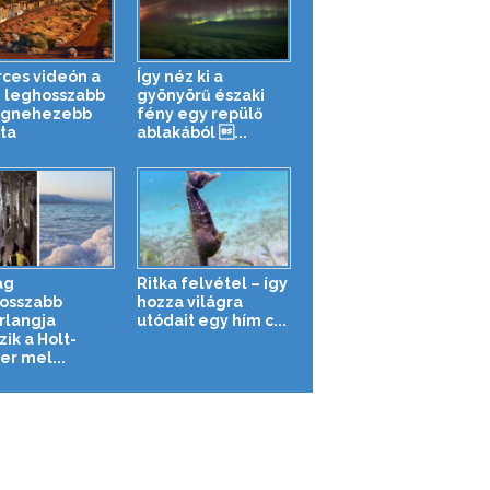
rces videón a
Így néz ki a
g leghosszabb
gyönyörű északi
egnehezebb
fény egy repülő
ta
ablakából ...
ág
Ritka felvétel – így
osszabb
hozza világra
rlangja
utódait egy hím c...
zik a Holt-
er mel...