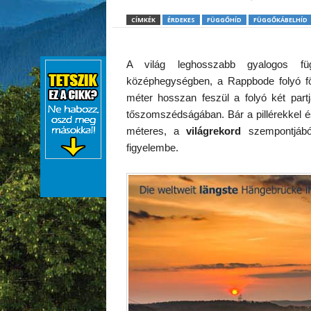
CÍMKÉK
ÉRDEKES
FÜGGŐHÍD
FÜGGŐKÁBELHÍD
A világ leghosszabb gyalogos füg
középhegységben, a Rappbode folyó föl
méter hosszan feszül a folyó két par
tőszomszédságában. Bár a pillérekkel é
méteres, a
világrekord
szempontjábó
figyelembe.