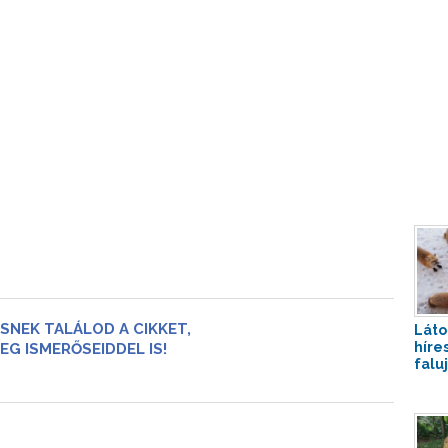
SNEK TALÁLOD A CIKKET,
Láto
híre
EG ISMERŐSEIDDEL IS!
falu