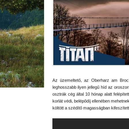
Az üzemeltető, az Oberharz am Brocken
leghosszabb ilyen jellegű híd az orosz
osztrák cég által 10 hónap alatt felépít
korlát védi, belépődíj ellenében mehetne
költött a szédítő magasságban kifeszített