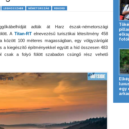
LEGHOSSZABB
NÉMETORSZÁG
REKORD
Töké
gőkábelhídját adták át Harz észak-németországi
pill
ött. A
Titan-RT
elnevezésű turisztikai létesítmény 458
elka
fotó
tja között 100 méteres magasságban, egy völgyzárógát
s a kiegészítő építményekkel együtt a híd összesen 483
l csak a folyó fölött szabadon csüngő rész vehető
Elké
luxus
egy 
arkan