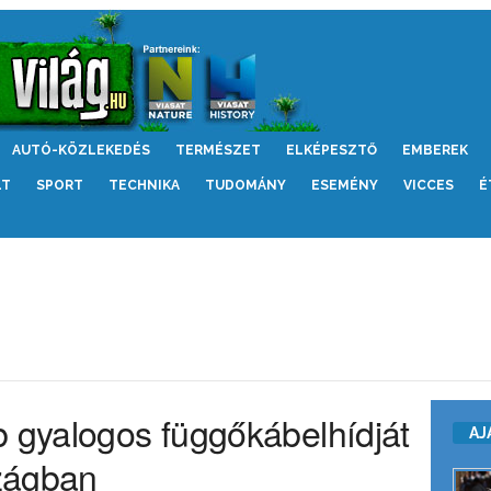
AUTÓ-KÖZLEKEDÉS
TERMÉSZET
ELKÉPESZTŐ
EMBEREK
LT
SPORT
TECHNIKA
TUDOMÁNY
ESEMÉNY
VICCES
É
b gyalogos függőkábelhídját
AJ
zágban