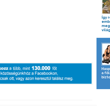
Így 
emb
megs
világ
Hasp
a fö
bizto