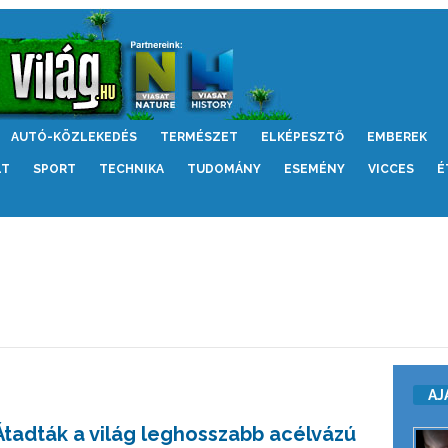
AUTÓ-KÖZLEKEDÉS
TERMÉSZET
ELKÉPESZTŐ
EMBEREK
LT
SPORT
TECHNIKA
TUDOMÁNY
ESEMÉNY
VICCES
É
AJ
Átadták a világ leghosszabb acélvázú