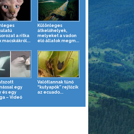
nleges
Különleges
ulatú
átkelőhelyek,
orozat a ritka
melyeket a vadon
x macskákról...
élő állatok megm...
átszott
Valótlannak tűnő
ással egy
“kutyapók” rejtőzik
y és egy
az ecuado...
ga – Videó