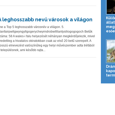
Külö
A leghosszabb nevű városok a világon
állat
meg 
me a Top 5 leghosszabb városnév a világon. 5.
esőe
lanfairpwllgwyngyllgogerychwyrndrobwllllantysiliogogogoch Betűk
záma: 58 A wales-i falu helyezését néhányan megkérdőjelezik, mivel
redetileg a hivatalos okiratokban csak az első 20 betű szerepelt. A
osszú elnevezést valószínűleg egy helyi művészember adta tréfából
 településnek, ami később rajta...
Drám
kapot
term