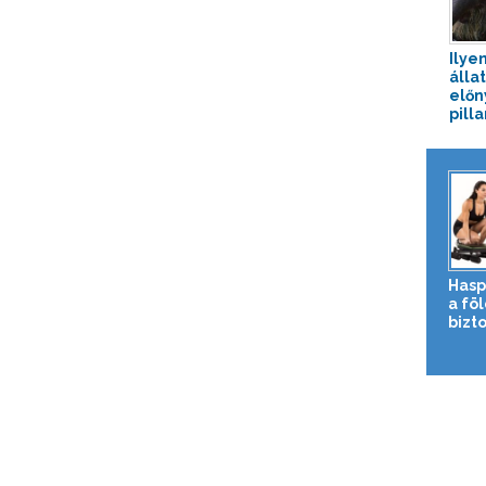
Ilye
álla
előn
pilla
Hasp
a fö
bizto