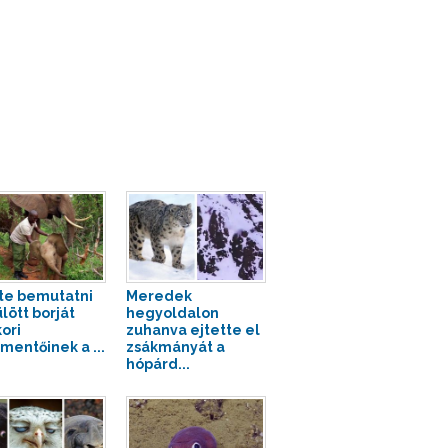
tte bemutatni
Meredek
lött borját
hegyoldalon
ori
zuhanva ejtette el
entőinek a ...
zsákmányát a
hópárd...