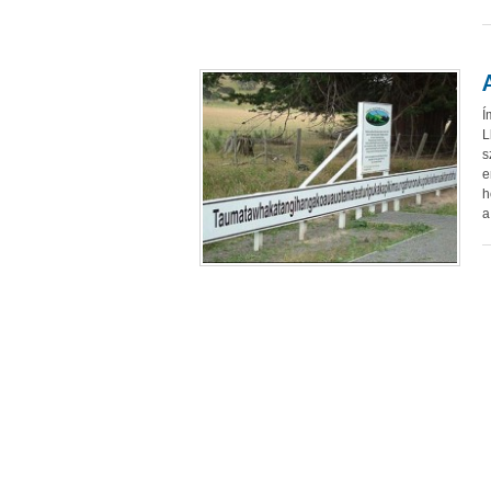
Í
L
s
e
h
a