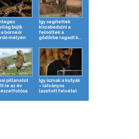
nleges
Így segítettek
világ bújik
kiszabadulni a
a borneói
felnőttek a
rdő mélyén
gödörbe ragadt k...
ai pillanatot
Így isznak a kutyák
t le az év
– látványos
észetfotósa
lassított felvétel