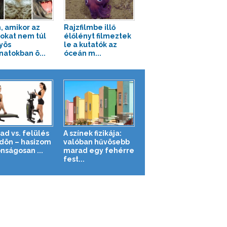
n, amikor az
Rajzfilmbe illő
tokat nem túl
élőlényt filmeztek
yös
le a kutatók az
natokban ö...
óceán m...
ad vs. felülés
A színek fizikája:
ldön – hasizom
valóban hűvösebb
nságosan ...
marad egy fehérre
fest...