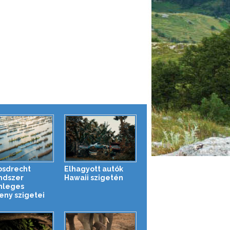
osdrecht
Elhagyott autók
ndszer
Hawaii szigetén
nleges
eny szigetei