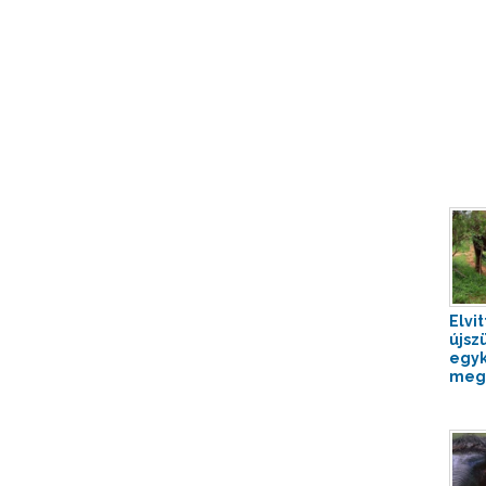
Elvi
újszü
egyk
megm