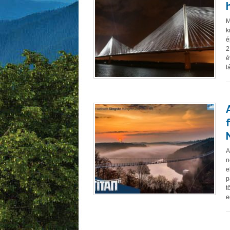
M
k
é
2
é
l
A
n
e
p
t
e