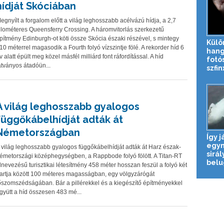
hídját Skóciában
egnyílt a forgalom előtt a világ leghosszabb acélvázú hídja, a 2,7
ilométeres Queensferry Crossing. A háromvitorlás szerkezetű
pítmény Edinburgh-ot köti össze Skócia északi részével, s mintegy
Külö
10 méterrel magasodik a Fourth folyó vízszintje fölé. A rekorder híd 6
hang
v alatt épült meg közel másfél milliárd font ráfordítással. A híd
fotós
átványos átadóün...
szfin
A világ leghosszabb gyalogos
függőkábelhídját adták át
Németországban
Így j
egym
 világ leghosszabb gyalogos függőkábelhídját adták át Harz észak-
sirál
émetországi középhegységben, a Rappbode folyó fölött. A Titan-RT
belu
lnevezésű turisztikai létesítmény 458 méter hosszan feszül a folyó két
artja között 100 méteres magasságban, egy völgyzárógát
őszomszédságában. Bár a pillérekkel és a kiegészítő építményekkel
gyütt a híd összesen 483 mé...