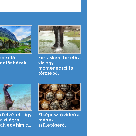
be illő
Forrásként tör elő a
tetős házak
víz egy
montenegrói fa
törzséből
 felvétel – így
Elképesztő videó a
a világra
méhek
it egy hím c...
születéséről