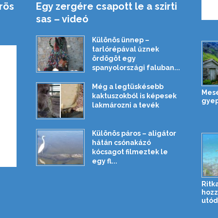
rös
Egy zergére csapott le a szirti
sas – videó
Különös ünnep –
tarlórépával űznek
ördögöt egy
spanyolországi faluban...
Még a legtüskésebb
Mesé
kaktuszokból is képesek
gyep
lakmározni a tevék
Különös páros – aligátor
hátán csónakázó
kócsagot filmeztek le
egy fl...
Ritka
hozz
utóda