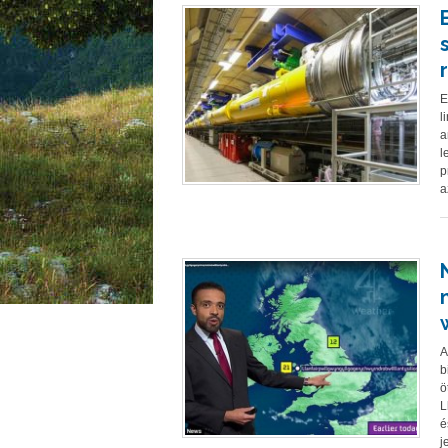
E
l
a
l
p
a
A
b
ö
L
é
j