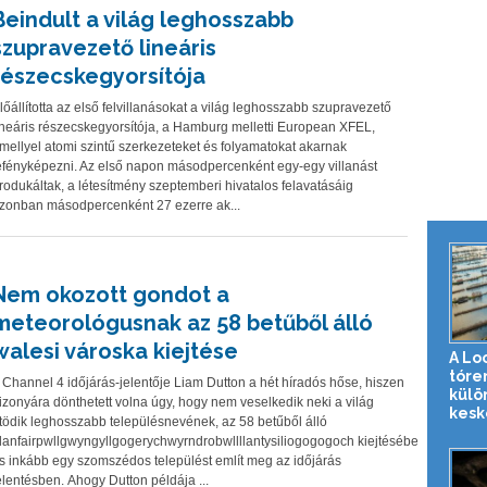
Beindult a világ leghosszabb
szupravezető lineáris
részecskegyorsítója
lőállította az első felvillanásokat a világ leghosszabb szupravezető
ineáris részecskegyorsítója, a Hamburg melletti European XFEL,
mellyel atomi szintű szerkezeteket és folyamatokat akarnak
efényképezni. Az első napon másodpercenként egy-egy villanást
rodukáltak, a létesítmény szeptemberi hivatalos felavatásáig
zonban másodpercenként 27 ezerre ak...
Nem okozott gondot a
meteorológusnak az 58 betűből álló
walesi városka kiejtése
A Lo
tóre
 Channel 4 időjárás-jelentője Liam Dutton a hét híradós hőse, hiszen
külö
izonyára dönthetett volna úgy, hogy nem veselkedik neki a világ
kesk
tödik leghosszabb településnevének, az 58 betűből álló
lanfairpwllgwyngyllgogerychwyrndrobwllllantysiliogogogoch kiejtésébe
s inkább egy szomszédos települést említ meg az időjárás
elentésben. Ahogy Dutton példája ...