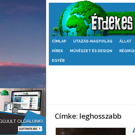
Érdekes
CÍMLAP
UTAZÁS-NAGYVILÁG
ÁLLAT
Világ
HÍREK
MŰVÉSZET ÉS DESIGN
RÉGMÚ
EGYÉB
Címke: leghosszabb