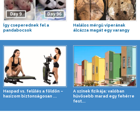
Így cseperednek fel a
Halálos mérgű viperának
pandabocsok
álcázza magát egy varangy
Haspad vs. felülés a földön –
A színek fizikája: valóban
hasizom biztonságosan ...
hűvösebb marad egy fehérre
fest...