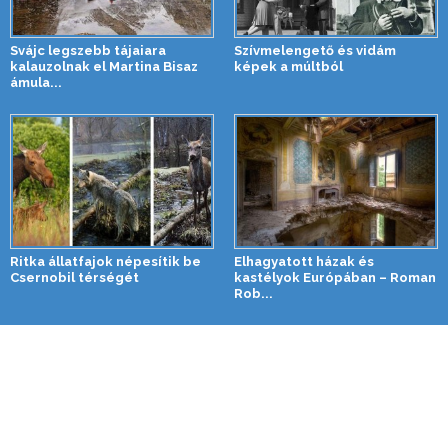
Svájc legszebb tájaiara
Szívmelengető és vidám
kalauzolnak el Martina Bisaz
képek a múltból
ámula...
Ritka állatfajok népesítik be
Elhagyatott házak és
Csernobil térségét
kastélyok Európában – Roman
Rob...