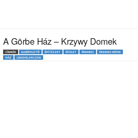
A Görbe Ház – Krzywy Domek
CÍMKÉK
ELKÉPESZTŐ
ÉPÍTÉSZET
ÉPÜLET
ÉRDEKES
ÉRDEKES KÉPEK
HÁZ
LENGYELORSZÁG