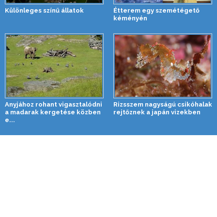
Különleges színű állatok
Étterem egy szemétégető
kéményén
Anyjához rohant vigasztalódni
Rizsszem nagyságú csikóhalak
a madarak kergetése közben
rejtőznek a japán vizekben
e...