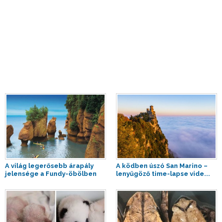
A világ legerősebb árapály
A ködben úszó San Marino –
jelensége a Fundy-öbölben
lenyűgöző time-lapse vide...