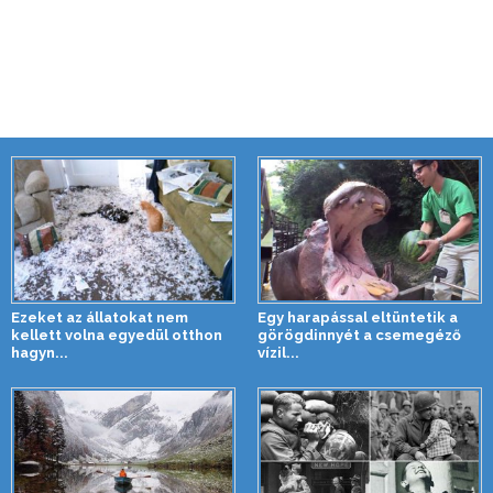
Ezeket az állatokat nem
Egy harapással eltüntetik a
kellett volna egyedül otthon
görögdinnyét a csemegéző
hagyn...
vízil...