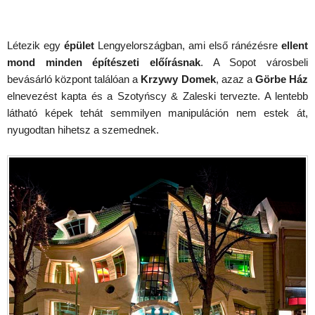
Létezik egy
épület
Lengyelországban, ami első ránézésre
ellent
mond minden építészeti előírásnak
. A Sopot városbeli
bevásárló központ találóan a
Krzywy Domek
, azaz a
Görbe Ház
elnevezést kapta és a Szotyńscy & Zaleski tervezte. A lentebb
látható képek tehát semmilyen manipuláción nem estek át,
nyugodtan hihetsz a szemednek.