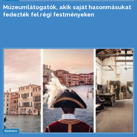
Múzeumlátogatók, akik saját hasonmásukat
fedezték fel régi festményeken
Kedvenc