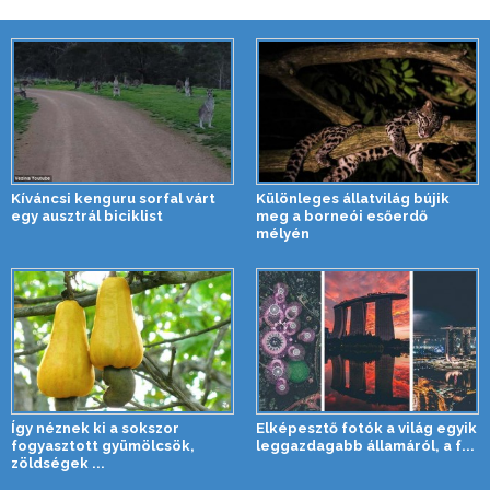
Kíváncsi kenguru sorfal várt
Különleges állatvilág bújik
egy ausztrál biciklist
meg a borneói esőerdő
mélyén
Így néznek ki a sokszor
Elképesztő fotók a világ egyik
fogyasztott gyümölcsök,
leggazdagabb államáról, a f...
zöldségek ...