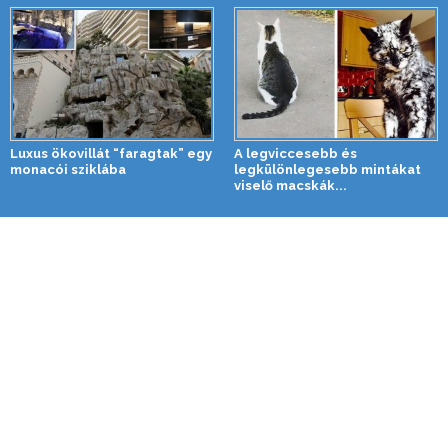
Luxus ökovillát “faragtak” egy
A legviccesebb és
monacói sziklába
legkülönlegesebb mintákat
viselő macskák...