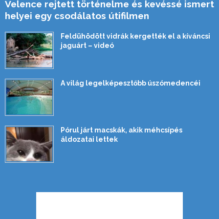
Velence rejtett történelme és kevéssé ismert
helyei egy csodálatos útifilmen
Feldühödött vidrák kergették el a kíváncsi
jaguárt – videó
A világ legelképesztőbb úszómedencéi
Pórul járt macskák, akik méhcsípés
áldozatai lettek