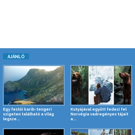
AJÁNLÓ
Egy festői karib-tengeri
Kutyájával együtt fedezi fel
szigeten található a világ
Norvégia vadregényes tájait
legsze...
a...