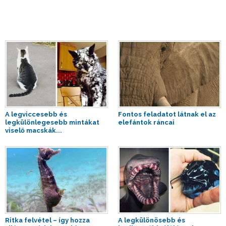
A legviccesebb és
Fontos feladatot látnak el az
legkülönlegesebb mintákat
elefántok ráncai
viselő macskák...
Ritka felvétel – így hozza
A legkülönösebb és