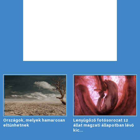
Országok, melyek hamarosan
Lenyűgöző fotósorozat 12
eltűnhetnek
állat magzati állapotban lévő
kic...