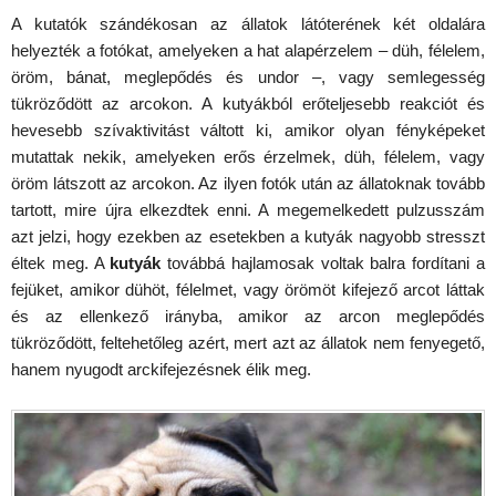
A kutatók szándékosan az állatok látóterének két oldalára
helyezték a fotókat, amelyeken a hat alapérzelem – düh, félelem,
öröm, bánat, meglepődés és undor –, vagy semlegesség
tükröződött az arcokon. A kutyákból erőteljesebb reakciót és
hevesebb szívaktivitást váltott ki, amikor olyan fényképeket
mutattak nekik, amelyeken erős érzelmek, düh, félelem, vagy
öröm látszott az arcokon. Az ilyen fotók után az állatoknak tovább
tartott, mire újra elkezdtek enni. A megemelkedett pulzusszám
azt jelzi, hogy ezekben az esetekben a kutyák nagyobb stresszt
éltek meg. A
kutyák
továbbá hajlamosak voltak balra fordítani a
fejüket, amikor dühöt, félelmet, vagy örömöt kifejező arcot láttak
és az ellenkező irányba, amikor az arcon meglepődés
tükröződött, feltehetőleg azért, mert azt az állatok nem fenyegető,
hanem nyugodt arckifejezésnek élik meg.