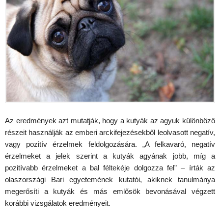
Az eredmények azt mutatják, hogy a kutyák az agyuk különböző
részeit használják az emberi arckifejezésekből leolvasott negatív,
vagy pozitív érzelmek feldolgozására. „A felkavaró, negatív
érzelmeket a jelek szerint a kutyák agyának jobb, míg a
pozitívabb érzelmeket a bal féltekéje dolgozza fel” – írták az
olaszországi Bari egyetemének kutatói, akiknek tanulmánya
megerősíti a kutyák és más emlősök bevonásával végzett
korábbi vizsgálatok eredményeit.