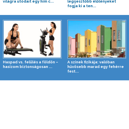
világra utódait egy hím c...
legijesztőbb élőlényeket
fogja ki a ten...
Haspad vs. felülés a földön –
A színek fizikája: valóban
hasizom biztonságosan ...
hűvösebb marad egy fehérre
fest...