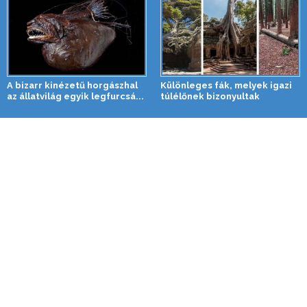
A bizarr kinézetű horgászhal
Különleges fák, melyek igazi
az állatvilág egyik legfurcsá...
túlélőnek bizonyultak