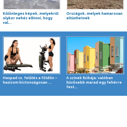
Különleges képek, melyekről
Országok, melyek hamarosan
olykor nehéz elhinni, hogy
eltűnhetnek
val...
Haspad vs. felülés a földön –
A színek fizikája: valóban
hasizom biztonságosan ...
hűvösebb marad egy fehérre
fest...