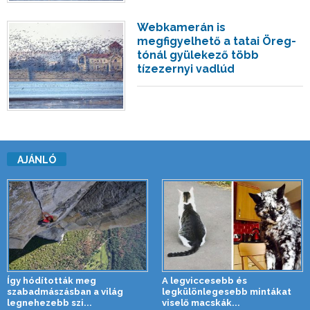
Webkamerán is
megfigyelhető a tatai Öreg-
tónál gyülekező több
tízezernyi vadlúd
AJÁNLÓ
Így hódították meg
A legviccesebb és
szabadmászásban a világ
legkülönlegesebb mintákat
legnehezebb szi...
viselő macskák...