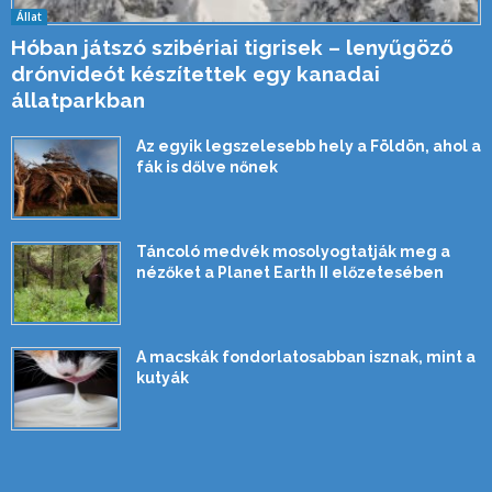
Állat
Hóban játszó szibériai tigrisek – lenyűgöző
drónvideót készítettek egy kanadai
állatparkban
Az egyik legszelesebb hely a Földön, ahol a
fák is dőlve nőnek
Táncoló medvék mosolyogtatják meg a
nézőket a Planet Earth II előzetesében
A macskák fondorlatosabban isznak, mint a
kutyák