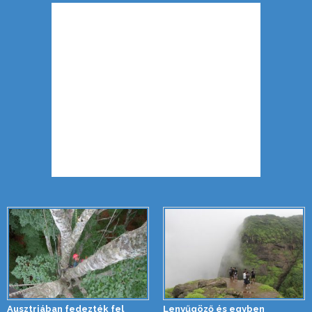
Ausztriában fedezték fel
Lenyűgöző és egyben