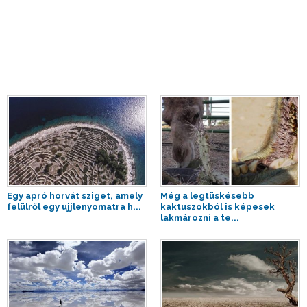
Egy apró horvát sziget, amely
Még a legtüskésebb
felülről egy ujjlenyomatra h...
kaktuszokból is képesek
lakmározni a te...