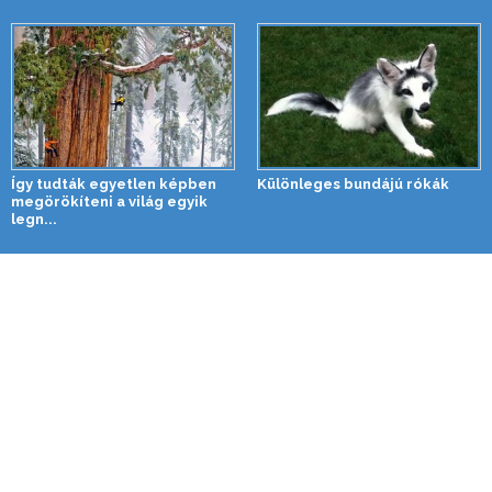
Így tudták egyetlen képben
Különleges bundájú rókák
megörökíteni a világ egyik
legn...