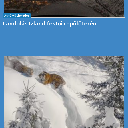
Autó-Közlekedés
Landolás Izland festői repülőterén