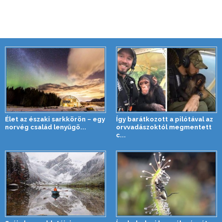
Élet az északi sarkkörön – egy
Így barátkozott a pilótával az
norvég család lenyűgö...
orvvadászoktól megmentett
c...