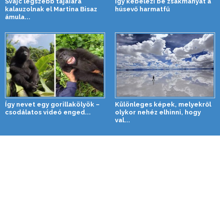
Svájc legszebb tájaiara
Így kebelezi be zsákmányát a
kalauzolnak el Martina Bisaz
húsevő harmatfű
ámula...
Így nevet egy gorillakölyök –
Különleges képek, melyekről
csodálatos videó enged...
olykor nehéz elhinni, hogy
val...