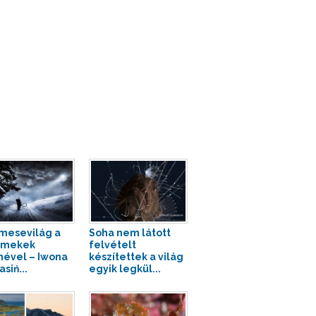
 mesevilág a
Soha nem látott
rmekek
felvételt
ével – Iwona
készítettek a világ
siń...
egyik legkül...