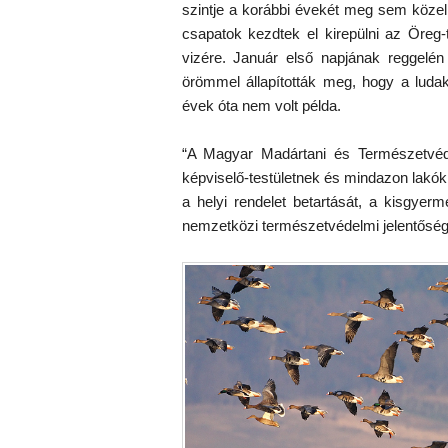
szintje a korábbi évekét meg sem közelí
csapatok kezdtek el kirepülni az Öreg-t
vizére. Január első napjának reggelén
örömmel állapították meg, hogy a ludak
évek óta nem volt példa.
“A Magyar Madártani és Természetvéde
képviselő-testületnek és mindazon lakókn
a helyi rendelet betartását, a kisgyer
nemzetközi természetvédelmi jelentőség