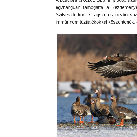
egyhangúan támogatta a kezdeményez
Szilveszterkor csillagszórós óévbúcsúzt
immár nem tűzijátékokkal köszöntenék,