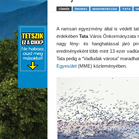
CÍMKÉK
ÉRDEKES
MAGYARORSZÁG
TATA
V
A ramsari egyezmény által is védett tat
érdekében
Tata
Város Önkormányzata rend
nagy fény- és hanghatással járó pir
eredményeként több mint 13 ezer vadlúd
Tata pedig a “Vadludak városa” maradhat
Egyesület
(MME) közleményében.