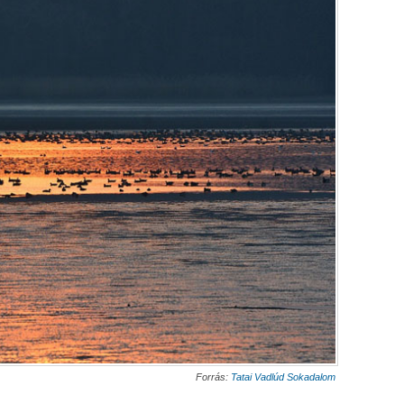
Forrás:
Tatai Vadlúd Sokadalom