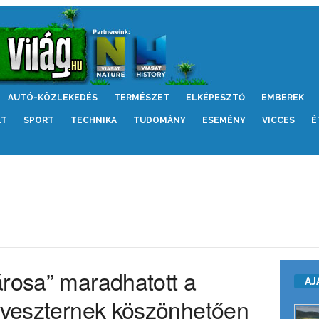
AUTÓ-KÖZLEKEDÉS
TERMÉSZET
ELKÉPESZTŐ
EMBEREK
LT
SPORT
TECHNIKA
TUDOMÁNY
ESEMÉNY
VICCES
É
árosa” maradhatott a
AJ
ilveszternek köszönhetően