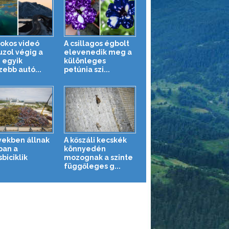
fokos videó
A csillagos égbolt
uzol végig a
elevenedik meg a
g egyik
különleges
zebb autó...
petúnia szi...
ekben állnak
A kőszáli kecskék
ban a
könnyedén
biciklik
mozognak a szinte
függőleges g...