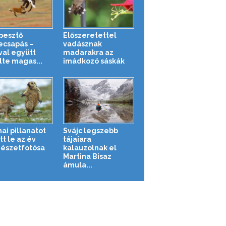
pesztő
Előszeretettel
ecsapás –
vadásznak
val együtt
madarakra az
te magas...
imádkozó sáskák
ai pillanatot
Svájc legszebb
t le az év
tájaiara
észetfotósa
kalauzolnak el
Martina Bisaz
ámula...