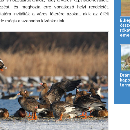
ést, és meghozta erre vonatkozó helyi rendeletét.
atóra invitálták a város főterére azokat, akik az éjfélt
Elké
 de mégis a szabadba kívánkoztak.
össz
róká
emel
Drám
kapot
term