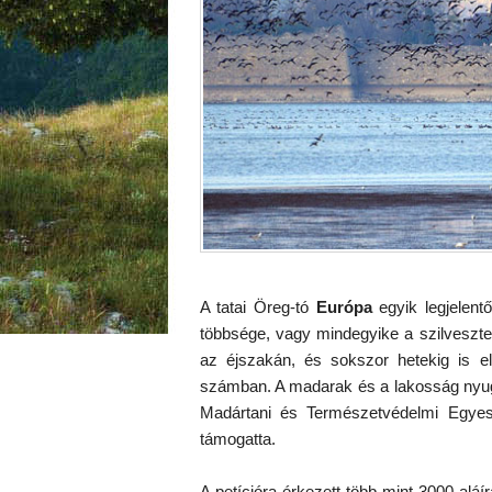
A tatai Öreg-tó
Európa
egyik legjelen
többsége, vagy mindegyike a szilveszte
az éjszakán, és sokszor hetekig is el
számban. A madarak és a lakosság nyug
Madártani és Természetvédelmi Egyes
támogatta.
A petícióra érkezett több mint 3000 aláí