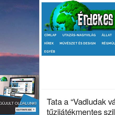
Érdekes
CÍMLAP
UTAZÁS-NAGYVILÁG
ÁLLAT
Világ
HÍREK
MŰVÉSZET ÉS DESIGN
RÉGMÚ
EGYÉB
Tata a “Vadludak v
tűzijátékmentes sz