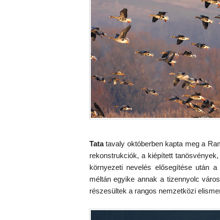
Tata
tavaly októberben kapta meg a Rams
rekonstrukciók, a kiépített tanösvények
környezeti nevelés elősegítése után a t
méltán egyike annak a tizennyolc váro
részesültek a rangos nemzetközi elisme