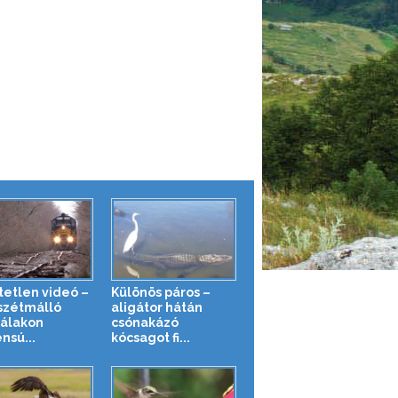
tetlen videó –
Különös páros –
szétmálló
aligátor hátán
zálakon
csónakázó
nsú...
kócsagot fi...