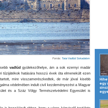
Forrás:
Tatai Vadlúd Sokadalom
tősebb
vadlúd
gyülekezőhelye, ám a sok ezernyi madár
ri tűzijátékok hatására hosszú évek óta elmenekült ezen
tartott, mire visszamerészkedtek, de már jóval kisebb
Hihe
egy 
alma védelmében indult civil kezdeményezést a Magyar
síns
ület és a Száz Völgy Természetvédelmi Egyesület is
egye
rás is hozzájárult ahhoz, hogy a város képviselő-testülete