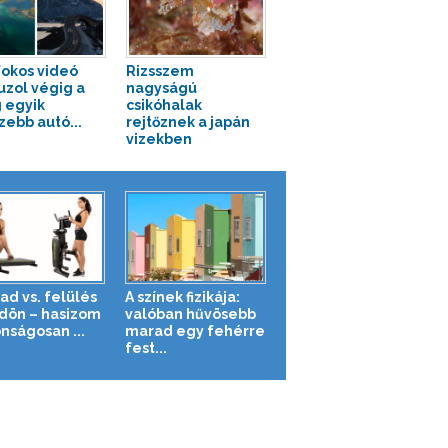
fokos videó
Rizsszem
uzol végig a
nagyságú
g egyik
csikóhalak
zebb autó...
rejtőznek a japán
vizekben
ad vs. felülés
A színek fizikája:
ldön – hasizom
valóban hűvösebb
nságosan ...
marad egy fehérre
fest...