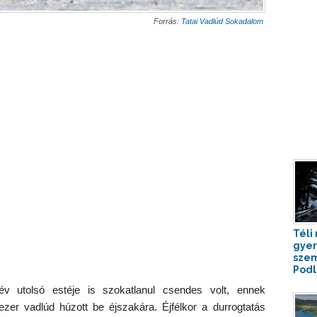
Forrás:
Tatai Vadlúd Sokadalom
Téli
gye
szem
Podla
v utolsó estéje is szokatlanul csendes volt, ennek
zer vadlúd húzott be éjszakára. Éjfélkor a durrogtatás