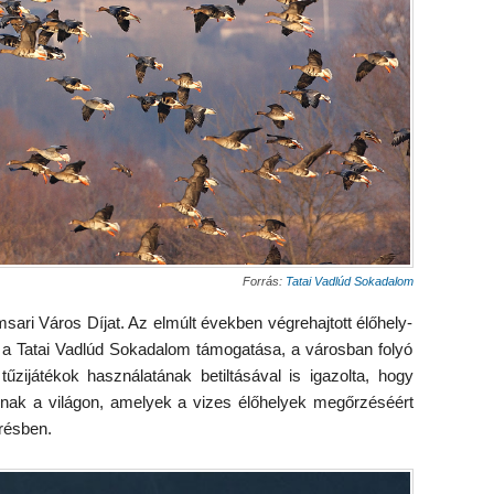
Forrás:
Tatai Vadlúd Sokadalom
ari Város Díjat. Az elmúlt években végrehajtott élőhely-
, a Tatai Vadlúd Sokadalom támogatása, a városban folyó
űzijátékok használatának betiltásával is igazolta, hogy
snak a világon, amelyek a vizes élőhelyek megőrzéséért
résben.