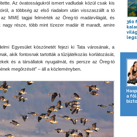
tette. Az óvatosságukról ismert vadludak közül csak kis
óról, a többség az első riadalom után visszaszállt a tó
 az MME tagjai felmérték az Öreg-tó madárvilágát, és
360 
 nagy része, több mint tízezer madár itt maradt, amire
kala
vilá
legs
lmi Egyesület köszönetét fejezi ki Tata városának, a
ak, akik fontosnak tartották a tűzijátékozás korlátozását,
mekek és a társállatok nyugalmát, és persze az Öreg-tó
ének megőrzését” – áll a közleményben.
Hasp
a fö
bizto