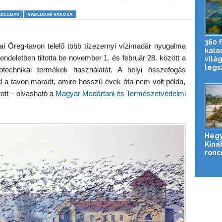
ADLUDAK
VADLUDAK VÁROSA
360 
ai Öreg-tavon telelő több tízezernyi vízimadár nyugalma
kala
eletben tiltotta be november 1. és február 28. között a
vilá
legs
otechnikai termékek használatát. A helyi összefogás
 a tavon maradt, amire hosszú évek óta nem volt példa,
ott – olvasható a
Magyar Madártani és Természetvédelmi
Hegy
Kíná
roncs