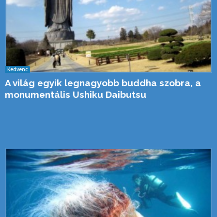
Kedvenc
A világ egyik legnagyobb buddha szobra, a
monumentális Ushiku Daibutsu