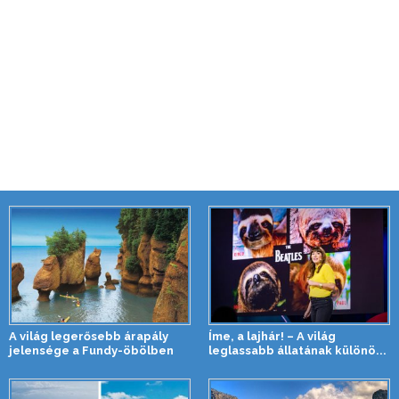
A világ legerősebb árapály
Íme, a lajhár! – A világ
jelensége a Fundy-öbölben
leglassabb állatának különö...