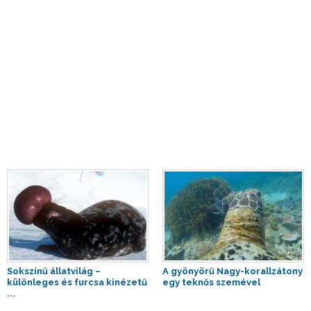
Sokszínű állatvilág –
A gyönyörű Nagy-korallzátony
különleges és furcsa kinézetű
egy teknős szemével
...