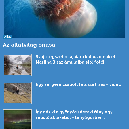
Állat
Az állatvilág óriásai
Svájc legszebb tájaiara kalauzolnak el
Martina Bisaz ámulatba ejtő fotói
Egy zergére csapott le a szirti sas – videó
Így néz ki a gyönyörű északi fény egy
repülő ablakából – lenyűgöző vi...