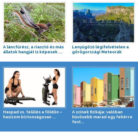
A láncfűrész, a riasztó és más
Lenyűgöző légifelvételen a
állatok hangját is képesek ...
görögországi Meteorák
Haspad vs. felülés a földön –
A színek fizikája: valóban
hasizom biztonságosan ...
hűvösebb marad egy fehérre
fest...