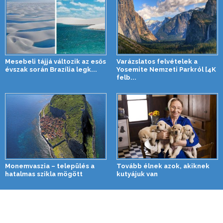
Mesebeli tájjá változik az esős
Varázslatos felvételek a
évszak során Brazília legk...
Yosemite Nemzeti Parkról [4K
felb...
Monemvaszia – település a
Tovább élnek azok, akiknek
hatalmas szikla mögött
kutyájuk van