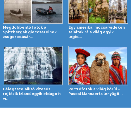
Megdöbbentő fotók a
Egy amerikai mocsárvidéken
Spitzbergák gleccsereinek
találtak rá a világ egyik
zsugorodásár...
legid...
Lélegzetelállító vízesés
Portréfotók a világ körül –
rejtőzik Izland egyik eldugott
Pascal Mannaerts lenyűgö...
vi...